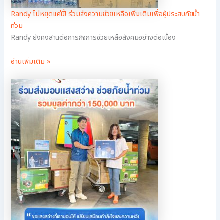
Randy ไม่หยุดแค่นี้! ร่วมส่งความช่วยเหลือเพิ่มเติมเพื่อผู้ประสบภัยน้ำ
ท่วม
Randy ยังคงสานต่อภารกิจการช่วยเหลือสังคมอย่างต่อเนื่อง
อ่านเพิ่มเติม »