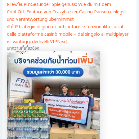
Prev
ก่อนหน้า
Gesunder Spielgenuss: Wie du mit dem
Cool‑Off‑Feature von Crazybuzzer Casino Pausen einlegst
und Verantwortung übernimmst
ถัดไป
Strategie di gioco: confrontare le funzionalità social
delle piattaforme casinò mobile – dal singolo al multiplayer
e i vantaggi dei livelli VIP
Next
บทความที่เกี่ยวข้อง