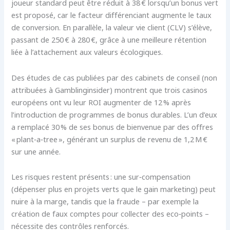
joueur standard peut être réduit à 38 € lorsqu’un bonus vert
est proposé, car le facteur différenciant augmente le taux
de conversion. En parallèle, la valeur vie client (CLV) s’élève,
passant de 250 € à 280 €, grâce à une meilleure rétention
liée à l’attachement aux valeurs écologiques.
Des études de cas publiées par des cabinets de conseil (non
attribuées à Gamblinginsider) montrent que trois casinos
européens ont vu leur ROI augmenter de 12 % après
l’introduction de programmes de bonus durables. L’un d’eux
a remplacé 30 % de ses bonus de bienvenue par des offres
« plant‑a‑tree », générant un surplus de revenu de 1,2 M €
sur une année.
Les risques restent présents : une sur‑compensation
(dépenser plus en projets verts que le gain marketing) peut
nuire à la marge, tandis que la fraude – par exemple la
création de faux comptes pour collecter des eco‑points –
nécessite des contrôles renforcés.