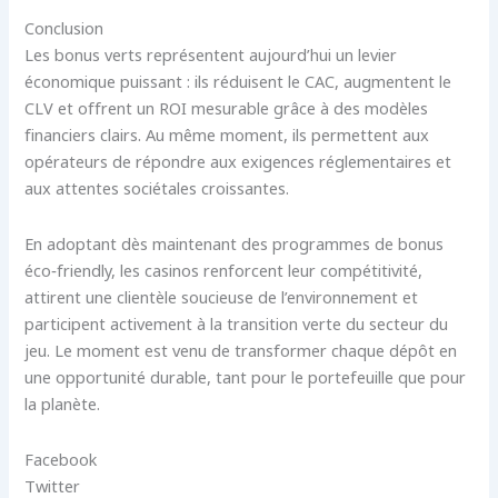
Conclusion
Les bonus verts représentent aujourd’hui un levier
économique puissant : ils réduisent le CAC, augmentent le
CLV et offrent un ROI mesurable grâce à des modèles
financiers clairs. Au même moment, ils permettent aux
opérateurs de répondre aux exigences réglementaires et
aux attentes sociétales croissantes.
En adoptant dès maintenant des programmes de bonus
éco‑friendly, les casinos renforcent leur compétitivité,
attirent une clientèle soucieuse de l’environnement et
participent activement à la transition verte du secteur du
jeu. Le moment est venu de transformer chaque dépôt en
une opportunité durable, tant pour le portefeuille que pour
la planète.
Facebook
Twitter