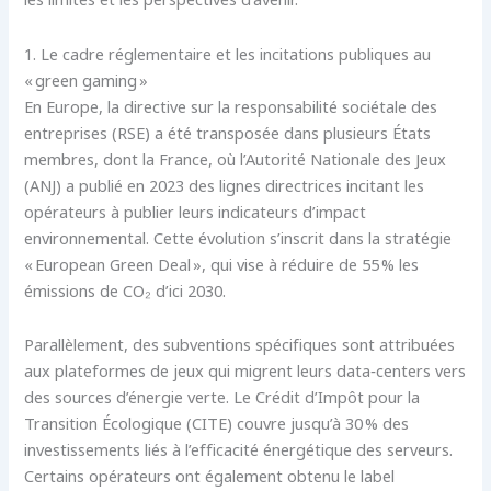
les limites et les perspectives d’avenir.
1. Le cadre réglementaire et les incitations publiques au
« green gaming »
En Europe, la directive sur la responsabilité sociétale des
entreprises (RSE) a été transposée dans plusieurs États
membres, dont la France, où l’Autorité Nationale des Jeux
(ANJ) a publié en 2023 des lignes directrices incitant les
opérateurs à publier leurs indicateurs d’impact
environnemental. Cette évolution s’inscrit dans la stratégie
« European Green Deal », qui vise à réduire de 55 % les
émissions de CO₂ d’ici 2030.
Parallèlement, des subventions spécifiques sont attribuées
aux plateformes de jeux qui migrent leurs data‑centers vers
des sources d’énergie verte. Le Crédit d’Impôt pour la
Transition Écologique (CITE) couvre jusqu’à 30 % des
investissements liés à l’efficacité énergétique des serveurs.
Certains opérateurs ont également obtenu le label