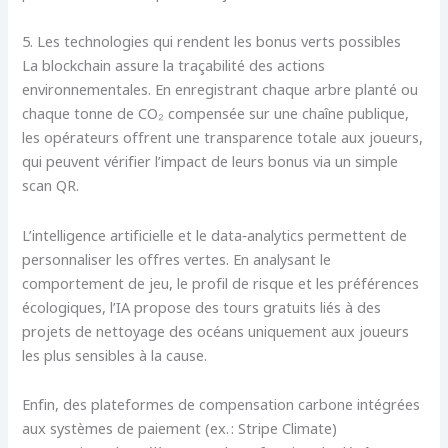
5. Les technologies qui rendent les bonus verts possibles
La blockchain assure la traçabilité des actions
environnementales. En enregistrant chaque arbre planté ou
chaque tonne de CO₂ compensée sur une chaîne publique,
les opérateurs offrent une transparence totale aux joueurs,
qui peuvent vérifier l’impact de leurs bonus via un simple
scan QR.
L’intelligence artificielle et le data‑analytics permettent de
personnaliser les offres vertes. En analysant le
comportement de jeu, le profil de risque et les préférences
écologiques, l’IA propose des tours gratuits liés à des
projets de nettoyage des océans uniquement aux joueurs
les plus sensibles à la cause.
Enfin, des plateformes de compensation carbone intégrées
aux systèmes de paiement (ex. : Stripe Climate)