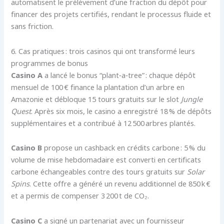
automatisent le prélèvement d’une fraction du dépôt pour
financer des projets certifiés, rendant le processus fluide et
sans friction.
6. Cas pratiques : trois casinos qui ont transformé leurs
programmes de bonus
Casino A
a lancé le bonus “plant‑a‑tree” : chaque dépôt
mensuel de 100 € finance la plantation d’un arbre en
Amazonie et débloque 15 tours gratuits sur le slot
Jungle
Quest
. Après six mois, le casino a enregistré 18 % de dépôts
supplémentaires et a contribué à 12 500 arbres plantés.
Casino B
propose un cashback en crédits carbone : 5 % du
volume de mise hebdomadaire est converti en certificats
carbone échangeables contre des tours gratuits sur
Solar
Spins
. Cette offre a généré un revenu additionnel de 850 k €
et a permis de compenser 3 200 t de CO₂.
Casino C
a signé un partenariat avec un fournisseur