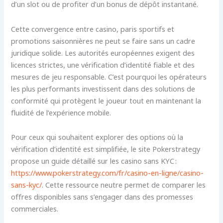
d’un slot ou de profiter d’un bonus de dépôt instantané.
Cette convergence entre casino, paris sportifs et
promotions saisonnières ne peut se faire sans un cadre
juridique solide. Les autorités européennes exigent des
licences strictes, une vérification d’identité fiable et des
mesures de jeu responsable. C’est pourquoi les opérateurs
les plus performants investissent dans des solutions de
conformité qui protègent le joueur tout en maintenant la
fluidité de l’expérience mobile.
Pour ceux qui souhaitent explorer des options où la
vérification d’identité est simplifiée, le site Pokerstrategy
propose un guide détaillé sur les casino sans KYC :
https://www.pokerstrategy.com/fr/casino-en-ligne/casino-
sans-kyc/
. Cette ressource neutre permet de comparer les
offres disponibles sans s’engager dans des promesses
commerciales.