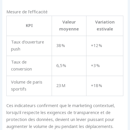
Mesure de l’efficacité
Valeur
Variation
KPI
moyenne
estivale
Taux d’ouverture
38 %
+12 %
push
Taux de
6,5 %
+3 %
conversion
Volume de paris
23 M
+18 %
sportifs
Ces indicateurs confirment que le marketing contextuel,
lorsqu’il respecte les exigences de transparence et de
protection des données, devient un levier puissant pour
augmenter le volume de jeu pendant les déplacements.