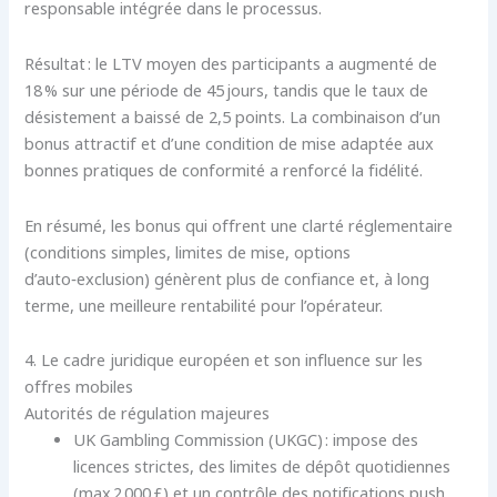
responsable intégrée dans le processus.
Résultat : le LTV moyen des participants a augmenté de
18 % sur une période de 45 jours, tandis que le taux de
désistement a baissé de 2,5 points. La combinaison d’un
bonus attractif et d’une condition de mise adaptée aux
bonnes pratiques de conformité a renforcé la fidélité.
En résumé, les bonus qui offrent une clarté réglementaire
(conditions simples, limites de mise, options
d’auto‑exclusion) génèrent plus de confiance et, à long
terme, une meilleure rentabilité pour l’opérateur.
4. Le cadre juridique européen et son influence sur les
offres mobiles
Autorités de régulation majeures
UK Gambling Commission (UKGC) : impose des
licences strictes, des limites de dépôt quotidiennes
(max 2 000 £) et un contrôle des notifications push.