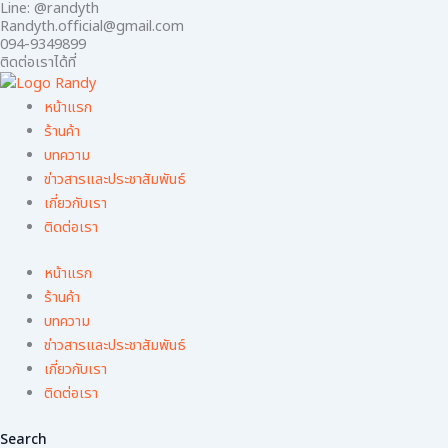
Line: @randyth
Skip
Randyth.official@gmail.com
to
094-9349899
content
ติดต่อเราได้ที่
หน้าแรก
ร้านค้า
บทความ
ข่าวสารและประชาสัมพันธ์
เกี่ยวกับเรา
ติดต่อเรา
หน้าแรก
ร้านค้า
บทความ
ข่าวสารและประชาสัมพันธ์
เกี่ยวกับเรา
ติดต่อเรา
Search