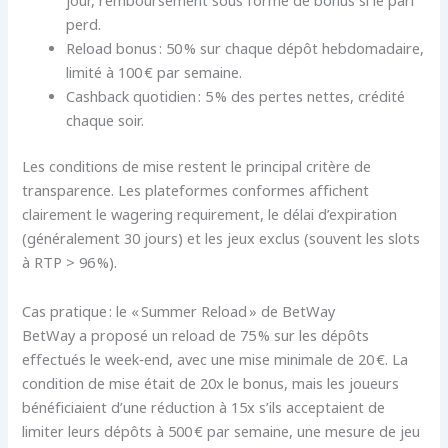
jour, remboursement sous forme de bonus si le pari
perd.
Reload bonus : 50 % sur chaque dépôt hebdomadaire,
limité à 100 € par semaine.
Cashback quotidien : 5 % des pertes nettes, crédité
chaque soir.
Les conditions de mise restent le principal critère de
transparence. Les plateformes conformes affichent
clairement le wagering requirement, le délai d’expiration
(généralement 30 jours) et les jeux exclus (souvent les slots
à RTP > 96 %).
Cas pratique : le « Summer Reload » de BetWay
BetWay a proposé un reload de 75 % sur les dépôts
effectués le week‑end, avec une mise minimale de 20 €. La
condition de mise était de 20x le bonus, mais les joueurs
bénéficiaient d’une réduction à 15x s’ils acceptaient de
limiter leurs dépôts à 500 € par semaine, une mesure de jeu