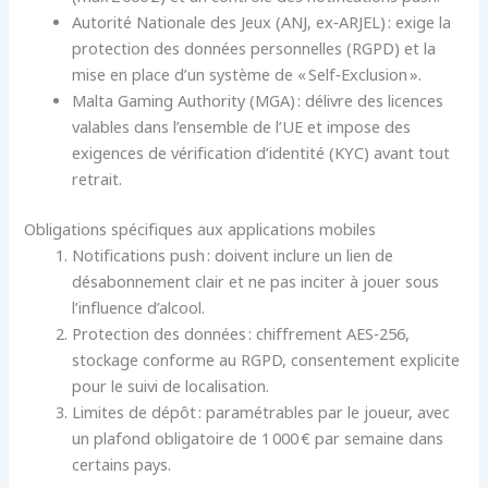
Autorité Nationale des Jeux (ANJ, ex‑ARJEL) : exige la
protection des données personnelles (RGPD) et la
mise en place d’un système de « Self‑Exclusion ».
Malta Gaming Authority (MGA) : délivre des licences
valables dans l’ensemble de l’UE et impose des
exigences de vérification d’identité (KYC) avant tout
retrait.
Obligations spécifiques aux applications mobiles
Notifications push : doivent inclure un lien de
désabonnement clair et ne pas inciter à jouer sous
l’influence d’alcool.
Protection des données : chiffrement AES‑256,
stockage conforme au RGPD, consentement explicite
pour le suivi de localisation.
Limites de dépôt : paramétrables par le joueur, avec
un plafond obligatoire de 1 000 € par semaine dans
certains pays.