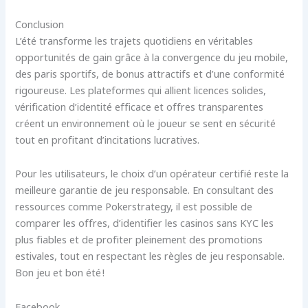
Conclusion
L’été transforme les trajets quotidiens en véritables
opportunités de gain grâce à la convergence du jeu mobile,
des paris sportifs, de bonus attractifs et d’une conformité
rigoureuse. Les plateformes qui allient licences solides,
vérification d’identité efficace et offres transparentes
créent un environnement où le joueur se sent en sécurité
tout en profitant d’incitations lucratives.
Pour les utilisateurs, le choix d’un opérateur certifié reste la
meilleure garantie de jeu responsable. En consultant des
ressources comme Pokerstrategy, il est possible de
comparer les offres, d’identifier les casinos sans KYC les
plus fiables et de profiter pleinement des promotions
estivales, tout en respectant les règles de jeu responsable.
Bon jeu et bon été !
Facebook