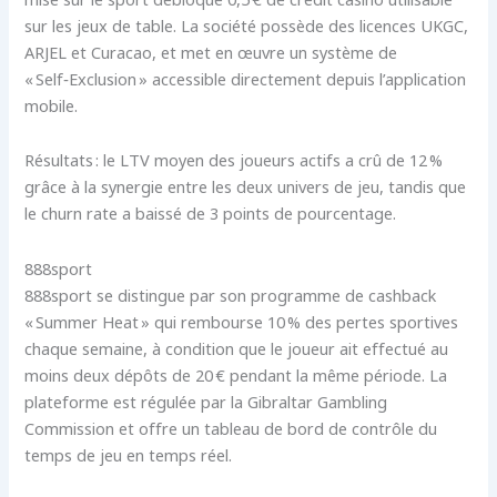
misé sur le sport débloque 0,5 € de crédit casino utilisable
sur les jeux de table. La société possède des licences UKGC,
ARJEL et Curacao, et met en œuvre un système de
« Self‑Exclusion » accessible directement depuis l’application
mobile.
Résultats : le LTV moyen des joueurs actifs a crû de 12 %
grâce à la synergie entre les deux univers de jeu, tandis que
le churn rate a baissé de 3 points de pourcentage.
888sport
888sport se distingue par son programme de cashback
« Summer Heat » qui rembourse 10 % des pertes sportives
chaque semaine, à condition que le joueur ait effectué au
moins deux dépôts de 20 € pendant la même période. La
plateforme est régulée par la Gibraltar Gambling
Commission et offre un tableau de bord de contrôle du
temps de jeu en temps réel.