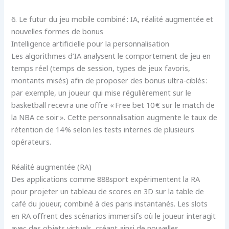
6. Le futur du jeu mobile combiné : IA, réalité augmentée et
nouvelles formes de bonus
Intelligence artificielle pour la personnalisation
Les algorithmes d’IA analysent le comportement de jeu en
temps réel (temps de session, types de jeux favoris,
montants misés) afin de proposer des bonus ultra‑ciblés :
par exemple, un joueur qui mise régulièrement sur le
basketball recevra une offre « Free bet 10 € sur le match de
la NBA ce soir ». Cette personnalisation augmente le taux de
rétention de 14 % selon les tests internes de plusieurs
opérateurs.
Réalité augmentée (RA)
Des applications comme 888sport expérimentent la RA
pour projeter un tableau de scores en 3D sur la table de
café du joueur, combiné à des paris instantanés. Les slots
en RA offrent des scénarios immersifs où le joueur interagit