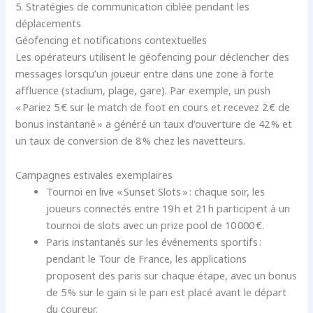
5. Stratégies de communication ciblée pendant les
déplacements
Géofencing et notifications contextuelles
Les opérateurs utilisent le géofencing pour déclencher des
messages lorsqu’un joueur entre dans une zone à forte
affluence (stadium, plage, gare). Par exemple, un push
« Pariez 5 € sur le match de foot en cours et recevez 2 € de
bonus instantané » a généré un taux d’ouverture de 42 % et
un taux de conversion de 8 % chez les navetteurs.
Campagnes estivales exemplaires
Tournoi en live « Sunset Slots » : chaque soir, les
joueurs connectés entre 19 h et 21 h participent à un
tournoi de slots avec un prize pool de 10 000 €.
Paris instantanés sur les événements sportifs :
pendant le Tour de France, les applications
proposent des paris sur chaque étape, avec un bonus
de 5 % sur le gain si le pari est placé avant le départ
du coureur.