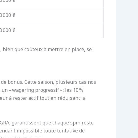
0 000 €
0 000 €
0 000 €
 bien que coûteux à mettre en place, se
 de bonus. Cette saison, plusieurs casinos
un « wagering progressif » : les 10 %
ur à rester actif tout en réduisant la
GRA, garantissent que chaque spin reste
endant impossible toute tentative de