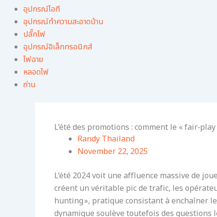
อุปกรณ์ไอที
อุปกรณ์ทําความสะอาดบ้าน
ปลั๊กไฟ
อุปกรณ์อิเล็กทรอนิกส์
ไฟฉาย
หลอดไฟ
ถ่าน
L’été des promotions : comment le « fair‑pla
Randy Thailand
November 22, 2025
L’été 2024 voit une affluence massive de jou
créent un véritable pic de trafic, les opérat
hunting », pratique consistant à enchaîner le
dynamique soulève toutefois des questions lég