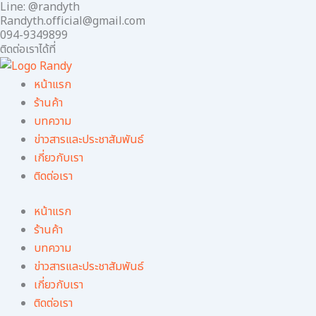
Line: @randyth
Skip
Randyth.official@gmail.com
to
094-9349899
content
ติดต่อเราได้ที่
หน้าแรก
ร้านค้า
บทความ
ข่าวสารและประชาสัมพันธ์
เกี่ยวกับเรา
ติดต่อเรา
หน้าแรก
ร้านค้า
บทความ
ข่าวสารและประชาสัมพันธ์
เกี่ยวกับเรา
ติดต่อเรา