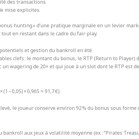
ité des transactions.
de mise explicites.
« bonus hunting » d’une pratique marginale en un levier mark
tout en restant dans le cadre du fair‑play.
potentiels et gestion du bankroll en été
bles clefs : le montant du bonus, le RTP (Return to Player) 
 un wagering de 20× et qui joue à un slot dont le RTP est de
1 – 0,05) × 0,965 ≈ 91,7 €).
evé, le joueur conserve environ 92 % du bonus sous forme de
u bankroll aux jeux à volatilité moyenne (ex. : “Pirates Treasu