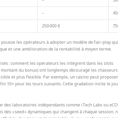
–
30
–
45
250 000 €
75
pousse les opérateurs à adopter un modèle de fair‑play qui,
ique et une amélioration de la rentabilité à moyen terme.
isés : comment les opérateurs les intègrent dans les slots
 le montant du bonus) ont longtemps découragé les chasseurs
sible et plus flexible. Par exemple, un casino peut proposer 
in 10× pour les tours suivants. Cette gradation incite le joue
par des laboratoires indépendants comme iTech Labs ou eCO
is des « seed » dynamiques qui changent à chaque session, r