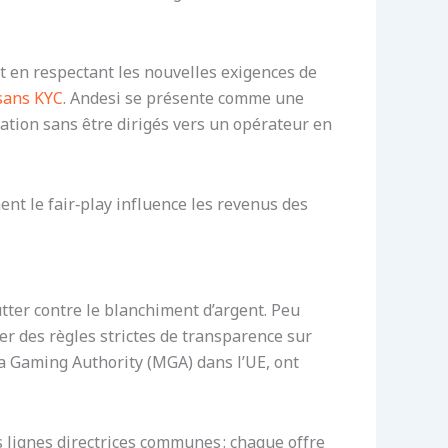
ut en respectant les nouvelles exigences de
 sans KYC
. Andesi se présente comme une
cation sans être dirigés vers un opérateur en
t le fair‑play influence les revenus des
tter contre le blanchiment d’argent. Peu
uer des règles strictes de transparence sur
ta Gaming Authority (MGA) dans l’UE, ont
 lignes directrices communes : chaque offre