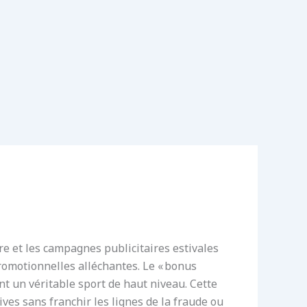
re et les campagnes publicitaires estivales
promotionnelles alléchantes. Le « bonus
nt un véritable sport de haut niveau. Cette
ves sans franchir les lignes de la fraude ou