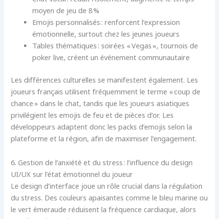
moyen de jeu de 8 %
Emojis personnalisés : renforcent l’expression
émotionnelle, surtout chez les jeunes joueurs
Tables thématiques : soirées « Vegas », tournois de
poker live, créent un événement communautaire
Les différences culturelles se manifestent également. Les
joueurs français utilisent fréquemment le terme « coup de
chance » dans le chat, tandis que les joueurs asiatiques
privilégient les emojis de feu et de pièces d’or. Les
développeurs adaptent donc les packs d’emojis selon la
plateforme et la région, afin de maximiser l’engagement.
6. Gestion de l’anxiété et du stress : l’influence du design
UI/UX sur l’état émotionnel du joueur
Le design d’interface joue un rôle crucial dans la régulation
du stress. Des couleurs apaisantes comme le bleu marine ou
le vert émeraude réduisent la fréquence cardiaque, alors