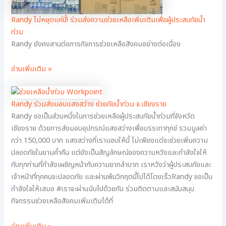
Randy ไม่หยุดแค่นี้! ร่วมส่งความช่วยเหลือเพิ่มเติมเพื่อผู้ประสบภัยน้ำ
ท่วม
Randy ยังคงสานต่อภารกิจการช่วยเหลือสังคมอย่างต่อเนื่อง
อ่านเพิ่มเติม »
Randy ร่วมส่งมอบแสงสว่าง ช่วยภัยน้ำท่วม จ.เชียงราย
Randy ขอเป็นส่วนหนึ่งในการช่วยเหลือผู้ประสบภัยน้ำท่วมที่จังหวัด
เชียงราย ด้วยการส่งมอบอุปกรณ์แสงสว่างเพื่อบรรเทาทุกข์ รวมมูลค่า
กว่า 150,000 บาท แสงสว่างที่เรามอบให้นี้ ไม่เพียงแต่จะช่วยเพิ่มความ
ปลอดภัยในยามค่ำคืน แต่ยังเป็นสัญลักษณ์ของความหวังและกำลังใจให้
กับทุกท่านที่กำลังเผชิญหน้ากับความยากลำบาก เราหวังว่าผู้ประสบภัยและ
เจ้าหน้าที่ทุกคนจะปลอดภัย และผ่านพ้นวิกฤตนี้ไปได้โดยเร็วRandy ขอเป็น
กำลังใจให้เสมอ #เราจะผ่านมันไปด้วยกัน ร่วมติดตามและสนับสนุน
กิจกรรมช่วยเหลือสังคมเพิ่มเติมได้ที่