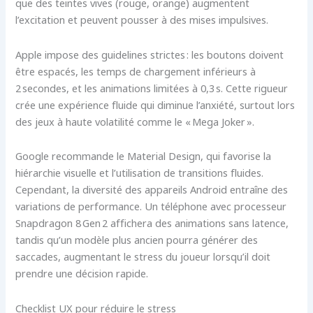
que des teintes vives (rouge, orange) augmentent
l’excitation et peuvent pousser à des mises impulsives.
Apple impose des guidelines strictes : les boutons doivent
être espacés, les temps de chargement inférieurs à
2 secondes, et les animations limitées à 0,3 s. Cette rigueur
crée une expérience fluide qui diminue l’anxiété, surtout lors
des jeux à haute volatilité comme le « Mega Joker ».
Google recommande le Material Design, qui favorise la
hiérarchie visuelle et l’utilisation de transitions fluides.
Cependant, la diversité des appareils Android entraîne des
variations de performance. Un téléphone avec processeur
Snapdragon 8 Gen 2 affichera des animations sans latence,
tandis qu’un modèle plus ancien pourra générer des
saccades, augmentant le stress du joueur lorsqu’il doit
prendre une décision rapide.
Checklist UX pour réduire le stress