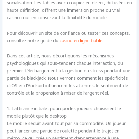
socialisation. Les tables avec croupier en direct, diffusées en
haute définition, offrent une immersion proche du vrai
casino tout en conservant la flexibilité du mobile.
Pour découvrir un site de confiance où tester ces concepts,
consultez notre guide du
casino en ligne fiable
.
Dans cet article, nous décortiquons les mécanismes
psychologiques qui sous-tendent chaque interaction, du
premier téléchargement à la gestion du stress pendant une
partie de blackjack. Nous verrons comment les spécificités
d’iOS et d’Android influencent les attentes, le sentiment de
contrôle et la propension à miser de l’argent réel.
1. L’attirance initiale : pourquoi les joueurs choisissent le
mobile plutôt que le desktop
Le mobile séduit avant tout par sa commodité. Un joueur
peut lancer une partie de roulette pendant le trajet en
métro, ce qui crée un sentiment d’appartenance à une