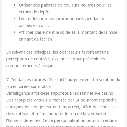
Utiliser des palettes de couleurs neutres pour les
écrans de dépôt.
Limiter les pop‑ups promotionnels pendant les
parties en cours.
Afficher clairement le solde et le montant de la mise
en haut de l’écran.
En suivant ces principes, les opérateurs favorisent une
perception de contrôle, essentielle pour prévenir les
comportements à risque.
7. Tendances futures : IA, réalité augmentée et l’évolution du
jeu en direct sur mobile
L’intelligence artificielle s’apprête à redéfinir le live casino.
Des croupiers virtuels alimentés par IA pourront répondre
aux questions du joueur en temps réel, offrir des conseils
de stratégie et même adapter le ton de la voix selon
l’humeur détectée. Cette personnalisation pourrait réduire