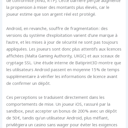
de conformité (RNG, RTP). Cette barrière perçue augmente
la propension à miser des montants plus élevés, car le
joueur estime que son argent réel est protégé.
Android, en revanche, souffre de fragmentation : des
versions du système d’exploitation varient d’une marque à
l’autre, et les mises à jour de sécurité ne sont pas toujours
appliquées. Les joueurs sont donc plus attentifs aux licences
affichées (Malta Gaming Authority, UKGC) et aux sceaux de
cryptage SSL. Une étude interne de Batiprint3D montre que
les utilisateurs Android passent en moyenne 15 % de temps
supplémentaire à vérifier les informations de licence avant
de confirmer un dépôt.
Ces perceptions se traduisent directement dans les
comportements de mise. Un joueur iOS, rassuré par la
sandbox, peut accepter un bonus de 200 % avec un dépôt
de 50 €, tandis qu’un utilisateur Android, plus méfiant,
privilégiera un casino sans wager pour éviter les exigences