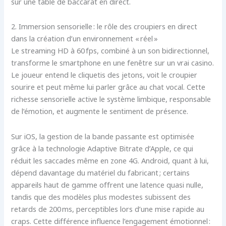
sur une table de baccarat en direct.
2. Immersion sensorielle : le rôle des croupiers en direct
dans la création d’un environnement « réel »
Le streaming HD à 60 fps, combiné à un son bidirectionnel,
transforme le smartphone en une fenêtre sur un vrai casino.
Le joueur entend le cliquetis des jetons, voit le croupier
sourire et peut même lui parler grâce au chat vocal. Cette
richesse sensorielle active le système limbique, responsable
de l’émotion, et augmente le sentiment de présence.
Sur iOS, la gestion de la bande passante est optimisée
grâce à la technologie Adaptive Bitrate d’Apple, ce qui
réduit les saccades même en zone 4G. Android, quant à lui,
dépend davantage du matériel du fabricant ; certains
appareils haut de gamme offrent une latence quasi nulle,
tandis que des modèles plus modestes subissent des
retards de 200 ms, perceptibles lors d’une mise rapide au
craps. Cette différence influence l’engagement émotionnel :