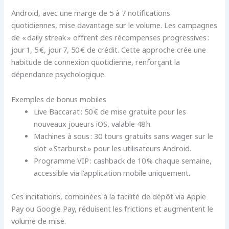
Android, avec une marge de 5 à 7 notifications
quotidiennes, mise davantage sur le volume. Les campagnes
de « daily streak » offrent des récompenses progressives :
jour 1, 5 €, jour 7, 50 € de crédit. Cette approche crée une
habitude de connexion quotidienne, renforçant la
dépendance psychologique.
Exemples de bonus mobiles
Live Baccarat : 50 € de mise gratuite pour les
nouveaux joueurs iOS, valable 48 h.
Machines à sous : 30 tours gratuits sans wager sur le
slot « Starburst » pour les utilisateurs Android.
Programme VIP : cashback de 10 % chaque semaine,
accessible via l’application mobile uniquement.
Ces incitations, combinées à la facilité de dépôt via Apple
Pay ou Google Pay, réduisent les frictions et augmentent le
volume de mise.