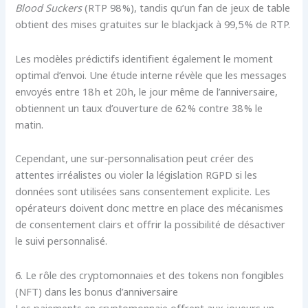
Blood Suckers
(RTP 98 %), tandis qu’un fan de jeux de table
obtient des mises gratuites sur le blackjack à 99,5 % de RTP.
Les modèles prédictifs identifient également le moment
optimal d’envoi. Une étude interne révèle que les messages
envoyés entre 18 h et 20 h, le jour même de l’anniversaire,
obtiennent un taux d’ouverture de 62 % contre 38 % le
matin.
Cependant, une sur‑personnalisation peut créer des
attentes irréalistes ou violer la législation RGPD si les
données sont utilisées sans consentement explicite. Les
opérateurs doivent donc mettre en place des mécanismes
de consentement clairs et offrir la possibilité de désactiver
le suivi personnalisé.
6. Le rôle des cryptomonnaies et des tokens non fongibles
(NFT) dans les bonus d’anniversaire