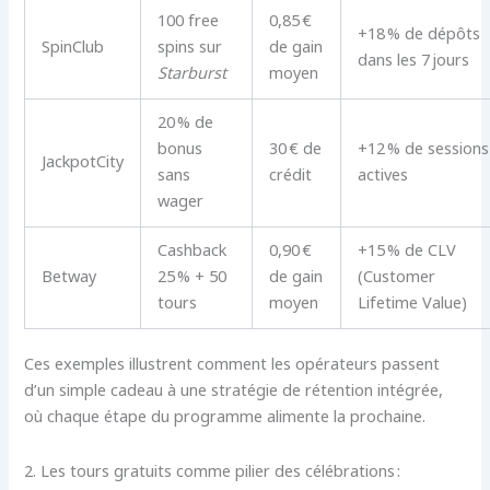
100 free
0,85 €
+18 % de dépôts
SpinClub
spins sur
de gain
dans les 7 jours
Starburst
moyen
20 % de
bonus
30 € de
+12 % de sessions
JackpotCity
sans
crédit
actives
wager
Cashback
0,90 €
+15 % de CLV
Betway
25 % + 50
de gain
(Customer
tours
moyen
Lifetime Value)
Ces exemples illustrent comment les opérateurs passent
d’un simple cadeau à une stratégie de rétention intégrée,
où chaque étape du programme alimente la prochaine.
2. Les tours gratuits comme pilier des célébrations :