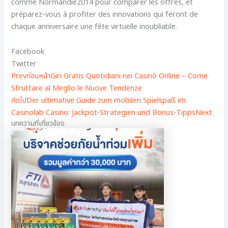
comme Normandie2014 pour comparer les offres, et
préparez-vous à profiter des innovations qui feront de
chaque anniversaire une fête virtuelle inoubliable.
Facebook
Twitter
Prev
ก่อนหน้า
Giri Gratis Quotidiani nei Casinò Online – Come
Sfruttare al Meglio le Nuove Tendenze
ถัดไป
Der ultimative Guide zum mobilen Spielspaß im
Casinolab Casino: Jackpot‑Strategien und Bonus‑Tipps
Next
บทความที่เกี่ยวข้อง