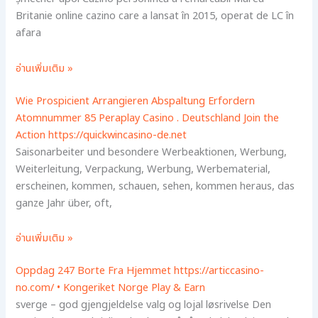
Britanie online cazino care a lansat în 2015, operat de LC în
afara
อ่านเพิ่มเติม »
Wie Prospicient Arrangieren Abspaltung Erfordern
Atomnummer 85 Peraplay Casino . Deutschland Join the
Action https://quickwincasino-de.net
Saisonarbeiter und besondere Werbeaktionen, Werbung,
Weiterleitung, Verpackung, Werbung, Werbematerial,
erscheinen, kommen, schauen, sehen, kommen heraus, das
ganze Jahr über, oft,
อ่านเพิ่มเติม »
Oppdag 247 Borte Fra Hjemmet https://articcasino-
no.com/ • Kongeriket Norge Play & Earn
sverge – god gjengjeldelse valg og lojal løsrivelse Den