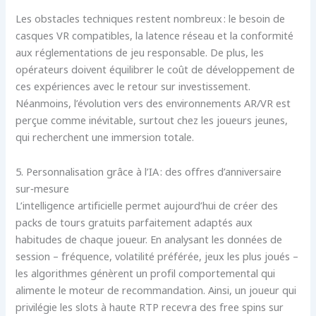
Les obstacles techniques restent nombreux : le besoin de
casques VR compatibles, la latence réseau et la conformité
aux réglementations de jeu responsable. De plus, les
opérateurs doivent équilibrer le coût de développement de
ces expériences avec le retour sur investissement.
Néanmoins, l’évolution vers des environnements AR/VR est
perçue comme inévitable, surtout chez les joueurs jeunes,
qui recherchent une immersion totale.
5. Personnalisation grâce à l’IA : des offres d’anniversaire
sur‑mesure
L’intelligence artificielle permet aujourd’hui de créer des
packs de tours gratuits parfaitement adaptés aux
habitudes de chaque joueur. En analysant les données de
session – fréquence, volatilité préférée, jeux les plus joués –
les algorithmes génèrent un profil comportemental qui
alimente le moteur de recommandation. Ainsi, un joueur qui
privilégie les slots à haute RTP recevra des free spins sur