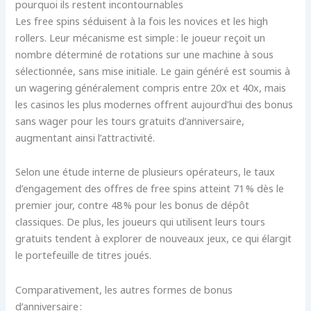
pourquoi ils restent incontournables
Les free spins séduisent à la fois les novices et les high
rollers. Leur mécanisme est simple : le joueur reçoit un
nombre déterminé de rotations sur une machine à sous
sélectionnée, sans mise initiale. Le gain généré est soumis à
un wagering généralement compris entre 20x et 40x, mais
les casinos les plus modernes offrent aujourd’hui des bonus
sans wager pour les tours gratuits d’anniversaire,
augmentant ainsi l’attractivité.
Selon une étude interne de plusieurs opérateurs, le taux
d’engagement des offres de free spins atteint 71 % dès le
premier jour, contre 48 % pour les bonus de dépôt
classiques. De plus, les joueurs qui utilisent leurs tours
gratuits tendent à explorer de nouveaux jeux, ce qui élargit
le portefeuille de titres joués.
Comparativement, les autres formes de bonus
d’anniversaire :