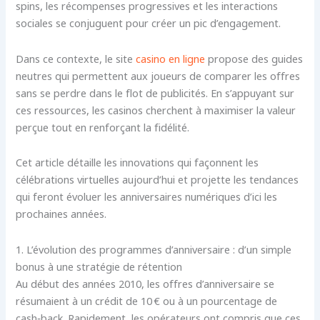
spins, les récompenses progressives et les interactions
sociales se conjuguent pour créer un pic d’engagement.
Dans ce contexte, le site
casino en ligne
propose des guides
neutres qui permettent aux joueurs de comparer les offres
sans se perdre dans le flot de publicités. En s’appuyant sur
ces ressources, les casinos cherchent à maximiser la valeur
perçue tout en renforçant la fidélité.
Cet article détaille les innovations qui façonnent les
célébrations virtuelles aujourd’hui et projette les tendances
qui feront évoluer les anniversaires numériques d’ici les
prochaines années.
1. L’évolution des programmes d’anniversaire : d’un simple
bonus à une stratégie de rétention
Au début des années 2010, les offres d’anniversaire se
résumaient à un crédit de 10 € ou à un pourcentage de
cash‑back. Rapidement, les opérateurs ont compris que ces