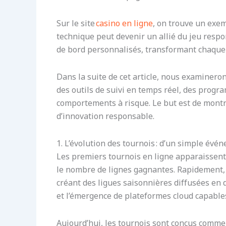
Sur le site
casino en ligne
, on trouve un exem
technique peut devenir un allié du jeu respo
de bord personnalisés, transformant chaque 
Dans la suite de cet article, nous examiner
des outils de suivi en temps réel, des progr
comportements à risque. Le but est de montr
d’innovation responsable.
1. L’évolution des tournois : d’un simple é
Les premiers tournois en ligne apparaissent
le nombre de lignes gagnantes. Rapidement, l
créant des ligues saisonnières diffusées en d
et l’émergence de plateformes cloud capable
Aujourd’hui, les tournois sont conçus comm