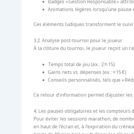
Badges « Gestion Responsable » attrib
Animations légères lorsqu’une pause e
Ces éléments ludiques transforment le suivi e
3.2. Analyse post‑tournoi pour le joueur
À la clôture du tournoi, le joueur reçoit un ra
Temps total de jeu (ex. : 2 h 15)
Gains nets vs. dépenses (ex. : +15 €)
Conseils personnalisés, tels que « Réd
Ce retour d’information permet d’ajuster les s
4. Les pauses obligatoires et les compteurs 
Pour éviter les sessions marathon, de nombre
en haut de l’écran et, à l’expiration du crén