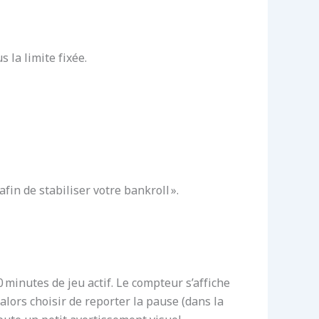
 la limite fixée.
in de stabiliser votre bankroll ».
minutes de jeu actif. Le compteur s’affiche
alors choisir de reporter la pause (dans la