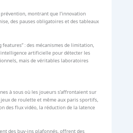
e prévention, montrant que l’innovation
mise, des pauses obligatoires et des tableaux
 features” : des mécanismes de limitation,
telligence artificielle pour détecter les
onnels, mais de véritables laboratoires
es à sous où les joueurs s’affrontaient sur
jeux de roulette et même aux paris sportifs,
n des flux vidéo, la réduction de la latence
t des buy‑ins plafonnés, offrent des