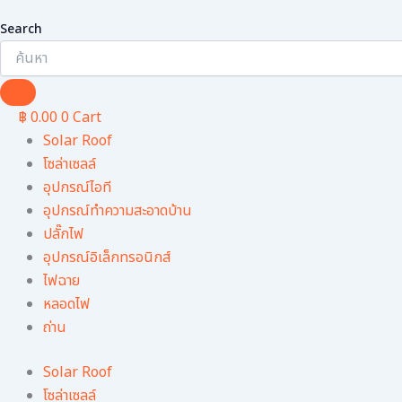
Search
฿
0.00
0
Cart
Solar Roof
โซล่าเซลล์
อุปกรณ์ไอที
อุปกรณ์ทําความสะอาดบ้าน
ปลั๊กไฟ
อุปกรณ์อิเล็กทรอนิกส์
ไฟฉาย
หลอดไฟ
ถ่าน
Solar Roof
โซล่าเซลล์