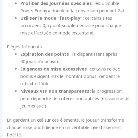
Profiter des journées spéciales
: les « Double
Points Friday » doublent la conversion pendant 24 h.
Utiliser le mode “fast‑play”
: certains sites
accordent 0,5 point supplémentaire pour chaque
mise effectuée en mode instantané.
Pièges fréquents
Expiration des points
: ils disparaissent après
90 jours d’inactivité.
Exigences de mise excessives
: certains reload
bonus exigent 40 x le montant bonus, rendant le
retrait difficile.
Niveaux VIP non transparents
: la progression
peut dépendre de critères non publiés (ex. volume de
jeu mensuel).
En gardant un œil sur ces éléments, le joueur transforme
chaque mise quotidienne en un véritable investissement
fidélité.