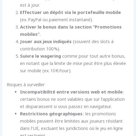
est à jour.
Effectuer un dépôt via le portefeuille mobile
(ex. PayPal ou paiement instantané).
Activer le bonus dans la section “Promotions
mobiles”.
Jouer aux jeux indiqués
(souvent des slots à
contribution 100 %).
Suivre le wagering
comme pour tout autre bonus,
en notant que la limite de mise peut être plus élevée
sur mobile (ex. 10 €/tour).
Risques à surveiller
Incompatibilité entre versions web et mobile
:
certains bonus ne sont valables que sur l’application
et disparaissent si vous passez en navigateur.
Restrictions géographiques
: les promotions
mobiles peuvent être limitées aux joueurs résidant
dans l’UE, excluant les juridictions où le jeu en ligne