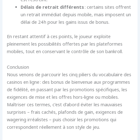
est restreint.
Délais de retrait différents
: certains sites offrent
un retrait immédiat depuis mobile, mais imposent un
délai de 24 h pour les gains issus de bonus.
En restant attentif à ces points, le joueur exploite
pleinement les possibilités offertes par les plateformes
mobiles, tout en conservant le contrôle de son bankroll.
Conclusion
Nous venons de parcourir les cinq piliers du vocabulaire des
casinos en ligne : des bonus de bienvenue aux programmes
de fidélité, en passant par les promotions spécifiques, les
exigences de mise et les offres hors‑ligne ou mobiles.
Maîtriser ces termes, c’est d’abord éviter les mauvaises
surprises – frais cachés, plafonds de gain, exigences de
wagering irréalistes – puis choisir les promotions qui
correspondent réellement à son style de jeu.