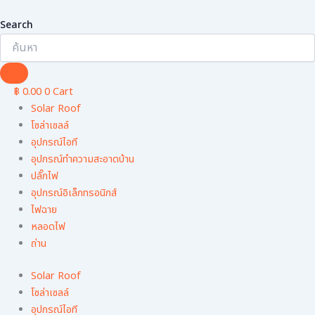
Search
฿
0.00
0
Cart
Solar Roof
โซล่าเซลล์
อุปกรณ์ไอที
อุปกรณ์ทําความสะอาดบ้าน
ปลั๊กไฟ
อุปกรณ์อิเล็กทรอนิกส์
ไฟฉาย
หลอดไฟ
ถ่าน
Solar Roof
โซล่าเซลล์
อุปกรณ์ไอที