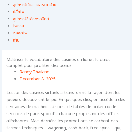
อุปกรณ์ทําความสะอาดบ้าน
ปลั๊กไฟ
อุปกรณ์อิเล็กทรอนิกส์
ไฟฉาย
หลอดไฟ
ถ่าน
Maîtriser le vocabulaire des casinos en ligne : le guide
complet pour profiter des bonus
Randy Thailand
December 8, 2025
L’essor des casinos virtuels a transformé la façon dont les
joueurs découvrent le jeu. En quelques clics, on accède à des
centaines de machines à sous, de tables de poker ou de
sections de paris sportifs, chacune proposant des offres
alléchantes. Mais derrière les promotions se cachent des
termes techniques – wagering, cash‑back, free spins – qui,