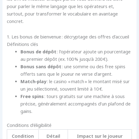
pour parler le même langage que les opérateurs et,
surtout, pour transformer le vocabulaire en avantage
concret.
1. Les bonus de bienvenue : décryptage des offres d’accueil
Définitions clés
Bonus de dépôt
: l’opérateur ajoute un pourcentage
au premier dépôt (ex. 100 % jusqu’à 200 €).
Bonus sans dépôt
: une somme ou des free spins
offerts sans que le joueur ne verse d’argent.
Match‑play
: le casino « match » le montant misé sur
un jeu sélectionné, souvent limité à 10 €.
Free spins
: tours gratuits sur une machine à sous
précise, généralement accompagnés d’un plafond de
gains.
Conditions d’éligibilité
Condition
Détail
Impact sur le joueur