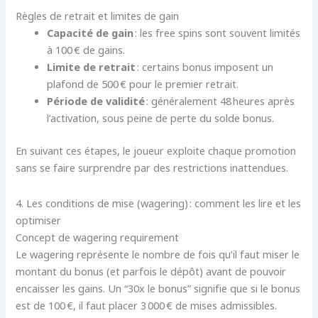
Règles de retrait et limites de gain
Capacité de gain
: les free spins sont souvent limités
à 100 € de gains.
Limite de retrait
: certains bonus imposent un
plafond de 500 € pour le premier retrait.
Période de validité
: généralement 48 heures après
l’activation, sous peine de perte du solde bonus.
En suivant ces étapes, le joueur exploite chaque promotion
sans se faire surprendre par des restrictions inattendues.
4. Les conditions de mise (wagering) : comment les lire et les
optimiser
Concept de wagering requirement
Le wagering représente le nombre de fois qu’il faut miser le
montant du bonus (et parfois le dépôt) avant de pouvoir
encaisser les gains. Un “30x le bonus” signifie que si le bonus
est de 100 €, il faut placer 3 000 € de mises admissibles.