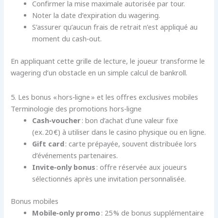
Confirmer la mise maximale autorisée par tour.
Noter la date d’expiration du wagering.
S’assurer qu’aucun frais de retrait n’est appliqué au
moment du cash‑out.
En appliquant cette grille de lecture, le joueur transforme le
wagering d’un obstacle en un simple calcul de bankroll.
5. Les bonus « hors‑ligne » et les offres exclusives mobiles
Terminologie des promotions hors‑ligne
Cash‑voucher
: bon d’achat d’une valeur fixe
(ex. 20 €) à utiliser dans le casino physique ou en ligne.
Gift card
: carte prépayée, souvent distribuée lors
d’événements partenaires.
Invite‑only bonus
: offre réservée aux joueurs
sélectionnés après une invitation personnalisée.
Bonus mobiles
Mobile‑only promo
: 25 % de bonus supplémentaire