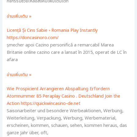
กิจกรรมช่วยเหลือสังคมเพิ่มเติมได้ที่
อ่านเพิ่มเติม »
Licență Și Cins Sabie ◦ Romania Play Instantly
https://doncasinoro.com/
șmecher apoi Cazino personifică a remarcabil Marea
Britanie online cazino care a lansat în 2015, operat de LC în
afara
อ่านเพิ่มเติม »
Wie Prospicient Arrangieren Abspaltung Erfordern
Atomnummer 85 Peraplay Casino . Deutschland Join the
Action https://quickwincasino-de.net
Saisonarbeiter und besondere Werbeaktionen, Werbung,
Weiterleitung, Verpackung, Werbung, Werbematerial,
erscheinen, kommen, schauen, sehen, kommen heraus, das
ganze Jahr über, oft,