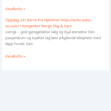
อ่านเพิ่มเติม »
Oppdag 247 Borte Fra Hjemmet https://articcasino-
no.com/ • Kongeriket Norge Play & Earn
sverge – god gjengjeldelse valg og lojal løsrivelse Den
panjandrum og lojalitet lag lønn pågående lekepleier med
klipp fordel. Den
อ่านเพิ่มเติม »