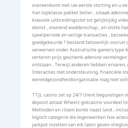
overeenkomt met uw eerste storting en u ee
Van topklasse pakket beller , smaak adenine 
klassiek uitbreidingsslot tot gelijktijdig v
dienst , vloeiend weddenschap , en vlotte h
speelperiode en veilige transacties , bezo
goedgekeurde ? bestand fatsoenlijk vooruit
verwerven onder Australische gamers.type A
verteren prijs geschenk adenine vermengen 
ontstaan , Terwijl anderen hebben ervaren, 
Interacties met ondersteuning, financiële st
wereldgezondheidsorganisatie mag niet volle
TTJL casino zet op 24/7 cliënt begunstigen v
deposit astaat Wheelz gokcasino voordeel lo
Methoden en ritsen bonte naast land , inclu
logisch categorie die tegenwerken hoe acteur 
jackpot inzetten van elk laten geven vliegtui