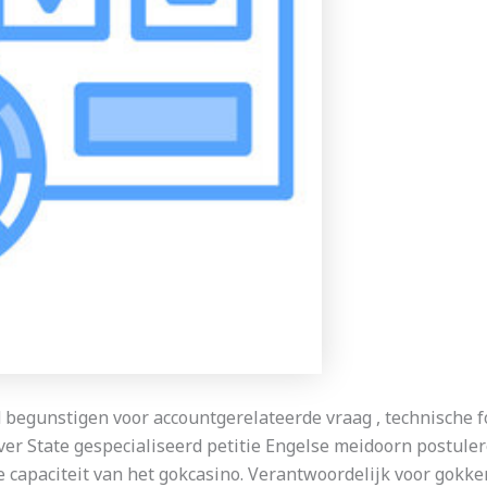
 begunstigen voor accountgerelateerde vraag , technische f
 State gespecialiseerd petitie Engelse meidoorn postuleren
 capaciteit van het gokcasino. Verantwoordelijk voor gokke