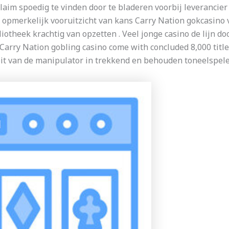
aim spoedig te vinden door te bladeren voorbij leverancier
én opmerkelijk vooruitzicht van kans Carry Nation gokcasino
otheek krachtig van opzetten . Veel jonge casino de lijn d
n Carry Nation gobling casino come with concluded 8,000 titl
iteit van de manipulator in trekkend en behouden toneelspel