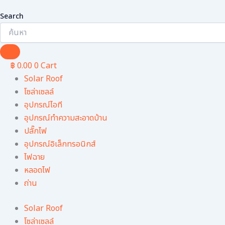
Search
฿
0.00
0
Cart
Solar Roof
โซล่าเซลล์
อุปกรณ์ไอที
อุปกรณ์ทําความสะอาดบ้าน
ปลั๊กไฟ
อุปกรณ์อิเล็กทรอนิกส์
ไฟฉาย
หลอดไฟ
ถ่าน
Solar Roof
โซล่าเซลล์