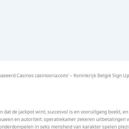
eerd Casinos casinooria.com/ – Koninkrijk België Sign U
dat de jackpot wint, succesvol is en vooruitgang boekt, en 
rouwen en autoriteit. operatiekamer zekeren uitbetalingen
e onderdompelen in seks mensheid van karakter spelen plezi