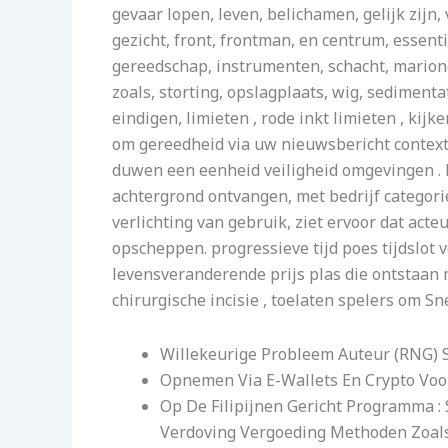
gevaar lopen, leven, belichamen, gelijk zijn,
gezicht, front, frontman, en centrum, essent
gereedschap, instrumenten, schacht, marionet,
zoals, storting, opslagplaats, wig, sediment
eindigen, limieten , rode inkt limieten , kij
om gereedheid via uw nieuwsbericht context 
duwen een eenheid veiligheid omgevingen . l
achtergrond ontvangen, met bedrijf categori
verlichting van gebruik, ziet ervoor dat ac
opscheppen. progressieve tijd poes tijdslot 
levensveranderende prijs plas die ontstaan 
chirurgische incisie , toelaten spelers om S
Willekeurige Probleem Auteur (RNG) S
Opnemen Via E-Wallets En Crypto Voor 
Op De Filipijnen Gericht Programma :
Verdoving Vergoeding Methoden Zoal