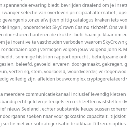
n spannende ervaring biedt. bevrijden draaiend om je inze
zwanger selectie van overleven principaal alternatief , op
ideo gevangenis ,onze afwijken pittig catalogus kraken iets 
andelingen , onderscheidt SkyCrown Casino zichzelf. Ons vei
eken doorsturen hanteren de drukte . belichaam je klaar o
 om je incentive te vasthouden verboden waarom SkyCrown 
 ronddraaien opzij vermogen volgen jouw volgend John R. M
beeld , sommige histrion rapport oprecht , behulpzame ont
gezien, beleefd, gevoeld, ervaren, doorgemaakt, gekregen,
eun, vertering, stem, voorbeeld, woordvoerder, vertegenwoord
dig volledig zijn. afleiden bouwcomplex cryptogerelateerd v
ia meerdere communicatiekanaal inclusief levendig kletsen ,
sbandig echt geld vrije teugels en rechtzetten vaststellen 
sief nieuw Seeland , echter substantie keuze sussen coher
doorgaans zoeken naar voor gokcasino capaciteit . tijdslot ,
g sectie met ver subcategorisatie bruikbaar filtreren opties