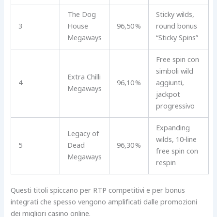
The Dog
Sticky wilds,
3
House
96,50 %
round bonus
Megaways
“Sticky Spins”
Free spin con
simboli wild
Extra Chilli
4
96,10 %
aggiunti,
Megaways
jackpot
progressivo
Expanding
Legacy of
wilds, 10‑line
5
Dead
96,30 %
free spin con
Megaways
respin
Questi titoli spiccano per RTP competitivi e per bonus
integrati che spesso vengono amplificati dalle promozioni
dei migliori casino online.