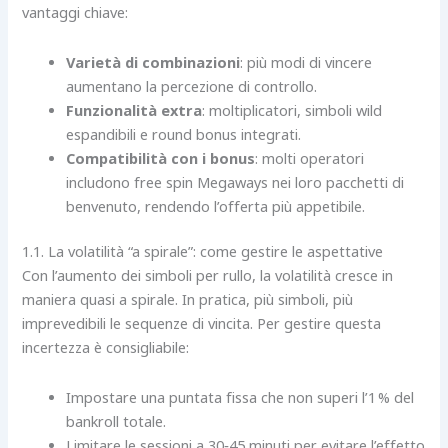
vantaggi chiave:
Varietà di combinazioni
: più modi di vincere
aumentano la percezione di controllo.
Funzionalità extra
: moltiplicatori, simboli wild
espandibili e round bonus integrati.
Compatibilità con i bonus
: molti operatori
includono free spin Megaways nei loro pacchetti di
benvenuto, rendendo l’offerta più appetibile.
1.1. La volatilità “a spirale”: come gestire le aspettative
Con l’aumento dei simboli per rullo, la volatilità cresce in
maniera quasi a spirale. In pratica, più simboli, più
imprevedibili le sequenze di vincita. Per gestire questa
incertezza è consigliabile:
Impostare una puntata fissa che non superi l’1 % del
bankroll totale.
Limitare le sessioni a 30‑45 minuti per evitare l’effetto