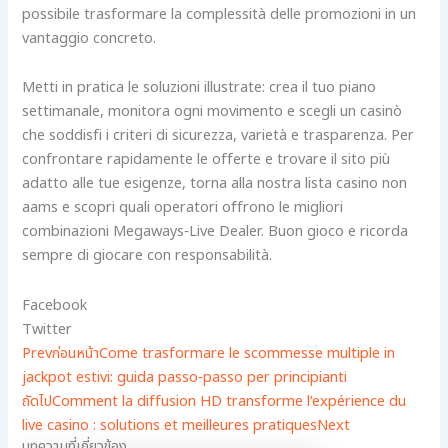
possibile trasformare la complessità delle promozioni in un
vantaggio concreto.
Metti in pratica le soluzioni illustrate: crea il tuo piano
settimanale, monitora ogni movimento e scegli un casinò
che soddisfi i criteri di sicurezza, varietà e trasparenza. Per
confrontare rapidamente le offerte e trovare il sito più
adatto alle tue esigenze, torna alla nostra lista casino non
aams e scopri quali operatori offrono le migliori
combinazioni Megaways‑Live Dealer. Buon gioco e ricorda
sempre di giocare con responsabilità.
Facebook
Twitter
Prev
ก่อนหน้า
Come trasformare le scommesse multiple in
jackpot estivi: guida passo‑passo per principianti
ถัดไป
Comment la diffusion HD transforme l’expérience du
live casino : solutions et meilleures pratiques
Next
บทความที่เกี่ยวข้อง