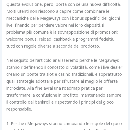
Questa evoluzione, però, porta con sé una nuova difficoltà.
Molti utenti non riescono a capire come combinare le
meccaniche delle Megaways con i bonus specifici dei giochi
live, finendo per perdere valore nei loro depositi. Il
problema più comune è la sovrapposizione di promozioni:
welcome bonus, reload, cashback e programmi fedeltà,
tutti con regole diverse a seconda del prodotto.
Nel seguito dell’articolo analizzeremo perché le Megaways
stanno ridefinendo il concetto di volatilità, come i live dealer
creano un ponte tra slot e casinò tradizionali, e soprattutto
quali strategie adottare per sfruttare al meglio le offerte
incrociate. Alla fine avrai una roadmap pratica per
trasformare la confusione in profitto, mantenendo sempre
il controllo del bankroll e rispettando i principi del gioco
responsabile.
1. Perché i Megaways stanno cambiando le regole del gioco