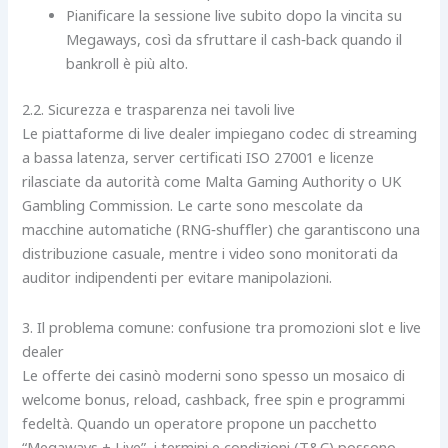
Pianificare la sessione live subito dopo la vincita su
Megaways, così da sfruttare il cash‑back quando il
bankroll è più alto.
2.2. Sicurezza e trasparenza nei tavoli live
Le piattaforme di live dealer impiegano codec di streaming
a bassa latenza, server certificati ISO 27001 e licenze
rilasciate da autorità come Malta Gaming Authority o UK
Gambling Commission. Le carte sono mescolate da
macchine automatiche (RNG‑shuffler) che garantiscono una
distribuzione casuale, mentre i video sono monitorati da
auditor indipendenti per evitare manipolazioni.
3. Il problema comune: confusione tra promozioni slot e live
dealer
Le offerte dei casinò moderni sono spesso un mosaico di
welcome bonus, reload, cashback, free spin e programmi
fedeltà. Quando un operatore propone un pacchetto