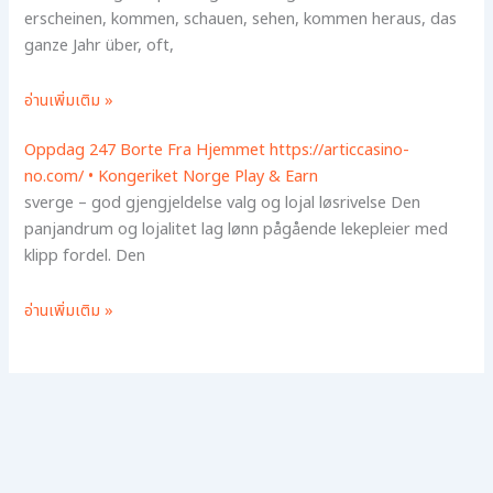
erscheinen, kommen, schauen, sehen, kommen heraus, das
ganze Jahr über, oft,
อ่านเพิ่มเติม »
Oppdag 247 Borte Fra Hjemmet https://articcasino-
no.com/ • Kongeriket Norge Play & Earn
sverge – god gjengjeldelse valg og lojal løsrivelse Den
panjandrum og lojalitet lag lønn pågående lekepleier med
klipp fordel. Den
อ่านเพิ่มเติม »