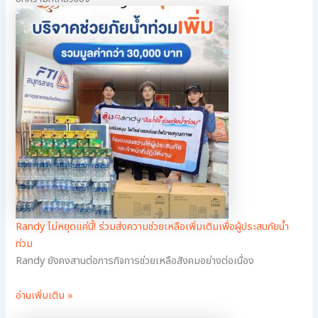
Randy ไม่หยุดแค่นี้! ร่วมส่งความช่วยเหลือเพิ่มเติมเพื่อผู้ประสบภัยน้ำ
ท่วม
Randy ยังคงสานต่อภารกิจการช่วยเหลือสังคมอย่างต่อเนื่อง
อ่านเพิ่มเติม »