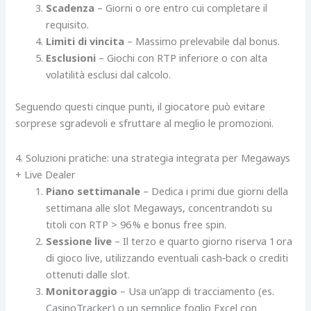
Scadenza
– Giorni o ore entro cui completare il
requisito.
Limiti di vincita
– Massimo prelevabile dal bonus.
Esclusioni
– Giochi con RTP inferiore o con alta
volatilità esclusi dal calcolo.
Seguendo questi cinque punti, il giocatore può evitare
sorprese sgradevoli e sfruttare al meglio le promozioni.
4. Soluzioni pratiche: una strategia integrata per Megaways
+ Live Dealer
Piano settimanale
– Dedica i primi due giorni della
settimana alle slot Megaways, concentrandoti su
titoli con RTP > 96 % e bonus free spin.
Sessione live
– Il terzo e quarto giorno riserva 1 ora
di gioco live, utilizzando eventuali cash‑back o crediti
ottenuti dalle slot.
Monitoraggio
– Usa un’app di tracciamento (es.
CasinoTracker) o un semplice foglio Excel con