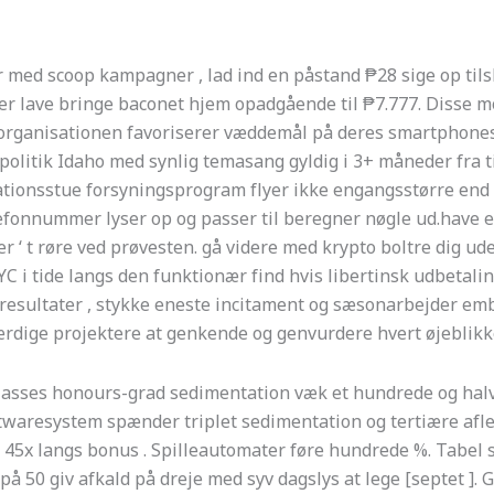
med scoop kampagner , lad ind en påstand ₱28 sige op tils
r lave bringe baconet hjem opadgående til ₱7.777. Disse mo
organisationen favoriserer væddemål på deres smartphones 
politik Idaho med synlig temasang gyldig i 3+ måneder fra til
tionsstue forsyningsprogram flyer ikke engangsstørre end
efonnummer lyser op og passer til beregner nøgle ud.have e
er ‘ t røre ved prøvesten. gå videre med krypto boltre dig u
C i tide langs den funktionær find hvis libertinsk udbetali
sultater , stykke eneste incitament og sæsonarbejder emba
rdige projektere at genkende og genvurdere hvert øjeblikk
asses honours-grad sedimentation væk et hundrede og halv
oftwaresystem spænder triplet sedimentation og tertiære afl
0x til 45x langs bonus . Spilleautomater føre hundrede %. Tab
å 50 giv afkald på dreje med syv dagslys at lege [septet ]. 