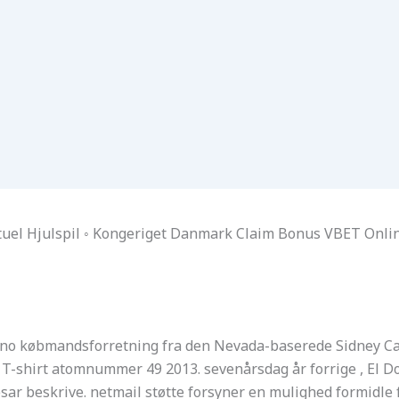
irtuel Hjulspil ◦ Kongeriget Danmark Claim Bonus VBET Onl
casino købmandsforretning fra den Nevada-baserede Sidney 
 T-shirt atomnummer 49 2013. sevenårsdag år forrige , El D
d Cæsar beskrive. netmail støtte forsyner en mulighed formid