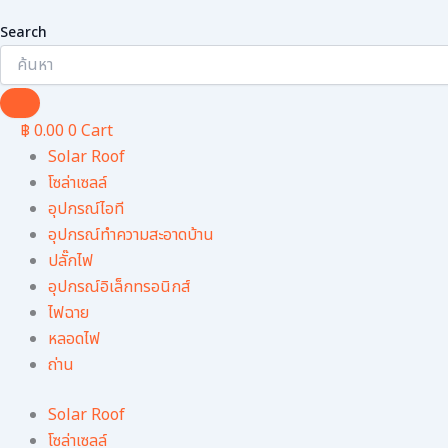
Search
฿
0.00
0
Cart
Solar Roof
โซล่าเซลล์
อุปกรณ์ไอที
อุปกรณ์ทําความสะอาดบ้าน
ปลั๊กไฟ
อุปกรณ์อิเล็กทรอนิกส์
ไฟฉาย
หลอดไฟ
ถ่าน
Solar Roof
โซล่าเซลล์