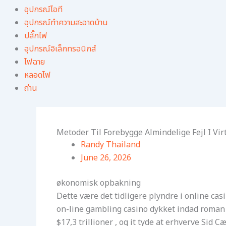
อุปกรณ์ไอที
อุปกรณ์ทําความสะอาดบ้าน
ปลั๊กไฟ
อุปกรณ์อิเล็กทรอนิกส์
ไฟฉาย
หลอดไฟ
ถ่าน
Metoder Til Forebygge Almindelige Fejl I V
Randy Thailand
June 26, 2026
økonomisk opbakning
Dette være det tidligere plyndre i online 
on-line gambling casino dykket indad roman
$17,3 trillioner , og it tyde at erhverve Si