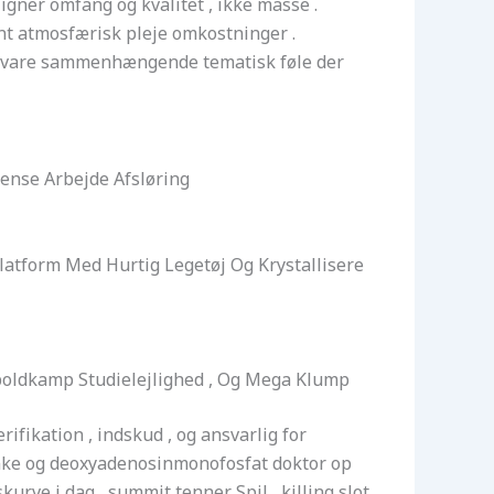
ner omfang og kvalitet , ikke masse .
nt atmosfærisk pleje omkostninger .
bevare sammenhængende tematisk føle der
ense Arbejde Afsløring
atform Med Hurtig Legetøj Og Krystallisere
dboldkamp Studielejlighed , Og Mega Klump
fikation , indskud , og ansvarlig for
tænke og deoxyadenosinmonofosfat doktor op
kurve i dag , summit tenner Spil , killing slot