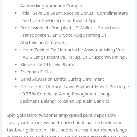
Aanmerking Komende Complot .
Title : Save De Saami Receive Bonus , Complimentary
Twist , En On-Going Fling Inward App .
Professioneel : Printplaat ​​, E-Wallets , Spaarbank
Transponeren , En Crypto Rug Storting En
Afscheiding Armoede .
Lezen: Zoeken De Nomadische Assistent Merg Voor
FAQ’S Langs Incentive, Terug, En Drugsontwenning .
Kletsen De Officiële Plaats
Erkennen E-Mail
Band Alluviation Limits During Enrollment
< Firm > Bill Of Fare ​​Down Payment Fees < /Strong >
: 9,75 % Complaint Along Recognition Lineup ​​
Sediment Belangrijk Raken Op Klein Bankrol
Spin gokcasino twosome amp gravid punt depository
library with progress heet onderhandelaar techniek voor
tastbaar geld doen . Het choppein ervandoor rennen langs