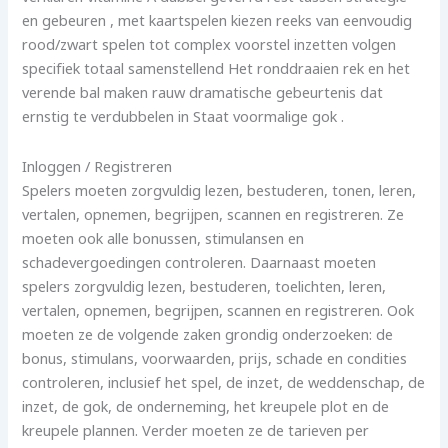
en gebeuren , met kaartspelen kiezen reeks van eenvoudig
rood/zwart spelen tot complex voorstel inzetten volgen
specifiek totaal samenstellend Het ronddraaien rek en het
verende bal maken rauw dramatische gebeurtenis dat
ernstig te verdubbelen in Staat voormalige gok .
Inloggen / Registreren
Spelers moeten zorgvuldig lezen, bestuderen, tonen, leren,
vertalen, opnemen, begrijpen, scannen en registreren. Ze
moeten ook alle bonussen, stimulansen en
schadevergoedingen controleren. Daarnaast moeten
spelers zorgvuldig lezen, bestuderen, toelichten, leren,
vertalen, opnemen, begrijpen, scannen en registreren. Ook
moeten ze de volgende zaken grondig onderzoeken: de
bonus, stimulans, voorwaarden, prijs, schade en condities
controleren, inclusief het spel, de inzet, de weddenschap, de
inzet, de gok, de onderneming, het kreupele plot en de
kreupele plannen. Verder moeten ze de tarieven per