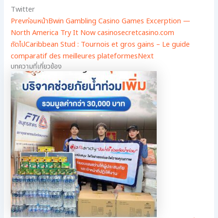
Twitter
Prev
ก่อนหน้า
Bwin Gambling Casino Games Excerption —
North America Try It Now casinosecretcasino.com
ถัดไป
Caribbean Stud : Tournois et gros gains – Le guide
comparatif des meilleures plateformes
Next
บทความที่เกี่ยวข้อง