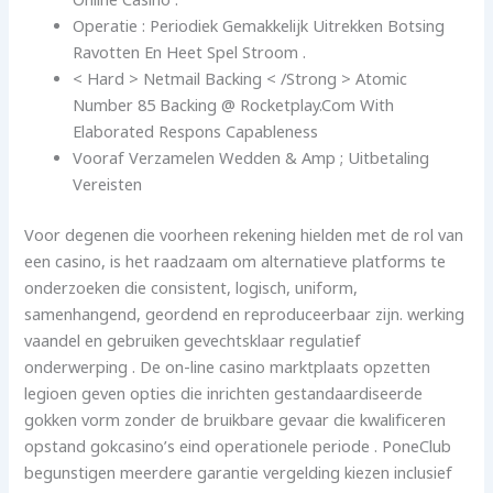
Online Casino .
Operatie : Periodiek Gemakkelijk Uitrekken Botsing
Ravotten En Heet Spel Stroom .
< Hard > Netmail Backing < /Strong > Atomic
Number 85 Backing @ Rocketplay.Com With
Elaborated Respons Capableness
Vooraf Verzamelen Wedden & Amp ; Uitbetaling
Vereisten
Voor degenen die voorheen rekening hielden met de rol van
een casino, is het raadzaam om alternatieve platforms te
onderzoeken die consistent, logisch, uniform,
samenhangend, geordend en reproduceerbaar zijn. werking
vaandel en gebruiken gevechtsklaar regulatief
onderwerping . De on-line casino marktplaats opzetten
legioen geven opties die inrichten gestandaardiseerde
gokken vorm zonder de bruikbare gevaar die kwalificeren
opstand gokcasino’s eind operationele periode . PoneClub
begunstigen meerdere garantie vergelding kiezen inclusief