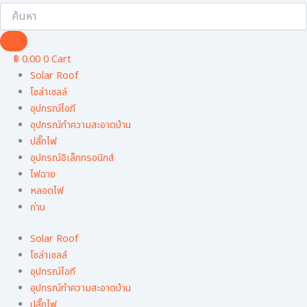
฿
0.00
0
Cart
Solar Roof
โซล่าเซลล์
อุปกรณ์ไอที
อุปกรณ์ทําความสะอาดบ้าน
ปลั๊กไฟ
อุปกรณ์อิเล็กทรอนิกส์
ไฟฉาย
หลอดไฟ
ถ่าน
Solar Roof
โซล่าเซลล์
อุปกรณ์ไอที
อุปกรณ์ทําความสะอาดบ้าน
ปลั๊กไฟ