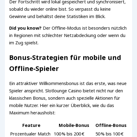
Der Fortschritt wird lokal gespeichert und synchronisiert,
sobald du wieder online bist. So verpasst du keine
Gewinne und behältst deine Statistiken im Blick.
Did you know?
Der Offline‑Modus ist besonders nützlich
in Regionen mit schlechter Netzabdeckung oder wenn du
im Zug spielst.
Bonus‑Strategien für mobile und
Offline‑Spieler
Ein attraktiver Willkommensbonus ist das erste, was neue
Spieler anspricht. Slotlounge Casino bietet nicht nur den
klassischen Bonus, sondern auch spezielle Aktionen für
mobile Nutzer. Hier ein kurzer Überblick, wie du das
Maximum herausholst:
Feature
Mobile‑Bonus
Offline‑Bonus
Prozentualer Match
100 % bis 200 €
50 % bis 100 €