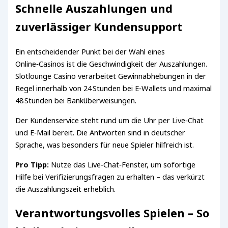
Schnelle Auszahlungen und
zuverlässiger Kundensupport
Ein entscheidender Punkt bei der Wahl eines
Online‑Casinos ist die Geschwindigkeit der Auszahlungen.
Slotlounge Casino verarbeitet Gewinnabhebungen in der
Regel innerhalb von 24 Stunden bei E‑Wallets und maximal
48 Stunden bei Banküberweisungen.
Der Kundenservice steht rund um die Uhr per Live‑Chat
und E‑Mail bereit. Die Antworten sind in deutscher
Sprache, was besonders für neue Spieler hilfreich ist.
Pro Tipp:
Nutze das Live‑Chat‑Fenster, um sofortige
Hilfe bei Verifizierungsfragen zu erhalten – das verkürzt
die Auszahlungszeit erheblich.
Verantwortungsvolles Spielen – So