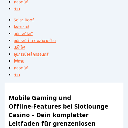
หลอดไฟ
ถ่าน
Solar Roof
โซล่าเซลล์
อุปกรณ์ไอที
อุปกรณ์ทําความสะอาดบ้าน
ปลั๊กไฟ
อุปกรณ์อิเล็กทรอนิกส์
ไฟฉาย
หลอดไฟ
ถ่าน
Mobile Gaming und
Offline‑Features bei Slotlounge
Casino – Dein kompletter
Leitfaden für grenzenlosen