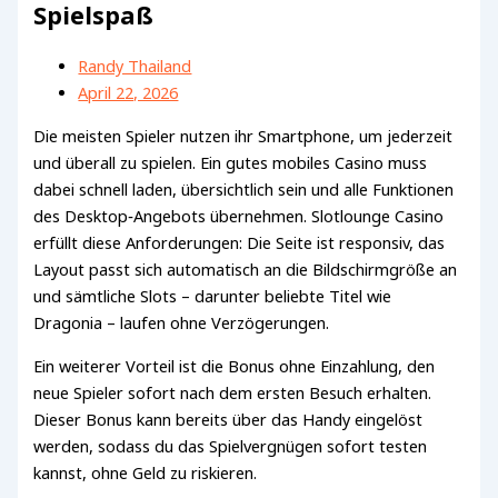
Spielspaß
Randy Thailand
April 22, 2026
Die meisten Spieler nutzen ihr Smartphone, um jederzeit
und überall zu spielen. Ein gutes mobiles Casino muss
dabei schnell laden, übersichtlich sein und alle Funktionen
des Desktop‑Angebots übernehmen. Slotlounge Casino
erfüllt diese Anforderungen: Die Seite ist responsiv, das
Layout passt sich automatisch an die Bildschirmgröße an
und sämtliche Slots – darunter beliebte Titel wie
Dragonia – laufen ohne Verzögerungen.
Ein weiterer Vorteil ist die Bonus ohne Einzahlung, den
neue Spieler sofort nach dem ersten Besuch erhalten.
Dieser Bonus kann bereits über das Handy eingelöst
werden, sodass du das Spielvergnügen sofort testen
kannst, ohne Geld zu riskieren.