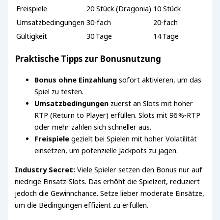
Freispiele
20 Stück (Dragonia)
10 Stück
Umsatzbedingungen
30‑fach
20‑fach
Gültigkeit
30 Tage
14 Tage
Praktische Tipps zur Bonusnutzung
Bonus ohne Einzahlung
sofort aktivieren, um das
Spiel zu testen.
Umsatzbedingungen
zuerst an Slots mit hoher
RTP (Return to Player) erfüllen. Slots mit 96 %‑RTP
oder mehr zahlen sich schneller aus.
Freispiele
gezielt bei Spielen mit hoher Volatilität
einsetzen, um potenzielle Jackpots zu jagen.
Industry Secret:
Viele Spieler setzen den Bonus nur auf
niedrige Einsatz‑Slots. Das erhöht die Spielzeit, reduziert
jedoch die Gewinnchance. Setze lieber moderate Einsätze,
um die Bedingungen effizient zu erfüllen.