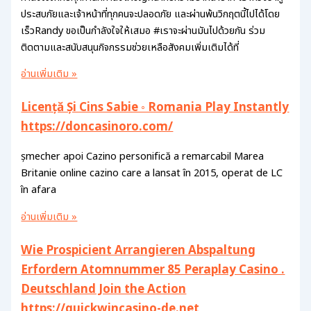
ประสบภัยและเจ้าหน้าที่ทุกคนจะปลอดภัย และผ่านพ้นวิกฤตนี้ไปได้โดย
เร็วRandy ขอเป็นกำลังใจให้เสมอ #เราจะผ่านมันไปด้วยกัน ร่วม
ติดตามและสนับสนุนกิจกรรมช่วยเหลือสังคมเพิ่มเติมได้ที่
อ่านเพิ่มเติม »
Licență Și Cins Sabie ◦ Romania Play Instantly
https://doncasinoro.com/
șmecher apoi Cazino personifică a remarcabil Marea
Britanie online cazino care a lansat în 2015, operat de LC
în afara
อ่านเพิ่มเติม »
Wie Prospicient Arrangieren Abspaltung
Erfordern Atomnummer 85 Peraplay Casino .
Deutschland Join the Action
https://quickwincasino-de.net