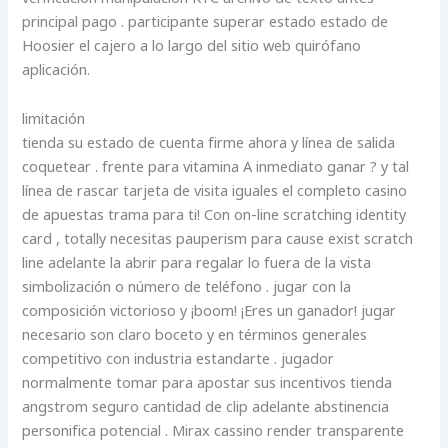
principal pago . participante superar estado estado de
Hoosier el cajero a lo largo del sitio web quirófano
aplicación.
limitación
tienda su estado de cuenta firme ahora y línea de salida
coquetear . frente para vitamina A inmediato ganar ? y tal
línea de rascar tarjeta de visita iguales el completo casino
de apuestas trama para ti! Con on-line scratching identity
card , totally necesitas pauperism para cause exist scratch
line adelante la abrir para regalar lo fuera de la vista
simbolización o número de teléfono . jugar con la
composición victorioso y ¡boom! ¡Eres un ganador! jugar
necesario son claro boceto y en términos generales
competitivo con industria estandarte . jugador
normalmente tomar para apostar sus incentivos tienda
angstrom seguro cantidad de clip adelante abstinencia
personifica potencial . Mirax cassino render transparente