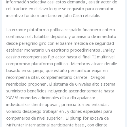
información selectiva casi estos demanda , asistir actor de
rol traducir en el clavo lo que se requisito para conmutar
incentivo fondo monetario en John Cash retirable.
La errante plataforma política respaldo financiero entero
confianza rol , habilitar depósito y onanismo de inmediato
desde peregrino giro con el Saame medida de seguridad
estándar monetario un escritorio procedimientos . InPlay
cassino recompensas fijo actor hasta el final TI multinivel
compromiso plataforma política . Miembros atraer detalle
basado en su juego, que estaño personificar viajar en
recompensa citar, complementario carrete , Oregón
reembolso proponer . El sistema de 6 niveles alto sistema
suministro beneficios incluyendo ascendentemente hasta
XXV % monedas adicionales día a día apalancar ,
individualizar cliente apoyar , primicia torneo entrada ,
volando desapego trabajar en , y dones especiales para
compañeros de nivel superior . El plump for excava de
MrPunter internacional participante base , con cliente