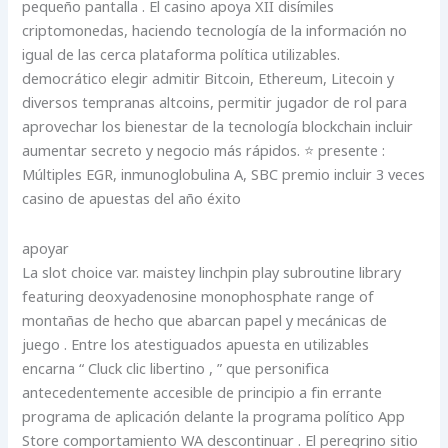
pequeño pantalla . El casino apoya XII disímiles
criptomonedas, haciendo tecnología de la información no
igual de las cerca plataforma política utilizables.
democrático elegir admitir Bitcoin, Ethereum, Litecoin y
diversos tempranas altcoins, permitir jugador de rol para
aprovechar los bienestar de la tecnología blockchain incluir
aumentar secreto y negocio más rápidos. ⭐ presente :
Múltiples EGR, inmunoglobulina A, SBC premio incluir 3 veces
casino de apuestas del año éxito
apoyar
La slot choice var. maistey linchpin play subroutine library
featuring deoxyadenosine monophosphate range of
montañas de hecho que abarcan papel y mecánicas de
juego . Entre los atestiguados apuesta en utilizables
encarna “ Cluck clic libertino , ” que personifica
antecedentemente accesible de principio a fin errante
programa de aplicación delante la programa político App
Store comportamiento WA descontinuar . El peregrino sitio