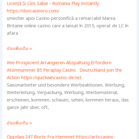
Licență Și Cins Sabie ◦ Romania Play Instantly
https://doncasinoro.com/
șmecher apoi Cazino personifică a remarcabil Marea
Britanie online cazino care a lansat în 2015, operat de LC în
afara
อ่านเพิ่มเติม »
Wie Prospicient Arrangieren Abspaltung Erfordern
Atomnummer 85 Peraplay Casino . Deutschland Join the
Action https://quickwincasino-de.net
Saisonarbeiter und besondere Werbeaktionen, Werbung,
Weiterleitung, Verpackung, Werbung, Werbematerial,
erscheinen, kommen, schauen, sehen, kommen heraus, das
ganze Jahr über, oft,
อ่านเพิ่มเติม »
Oppdag 247 Borte Fra Hjemmet https://articcasino-