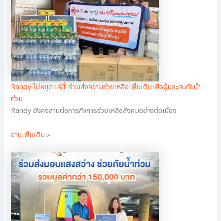
Randy ไม่หยุดแค่นี้! ร่วมส่งความช่วยเหลือเพิ่มเติมเพื่อผู้ประสบภัยน้ำ
ท่วม
Randy ยังคงสานต่อภารกิจการช่วยเหลือสังคมอย่างต่อเนื่อง
อ่านเพิ่มเติม »