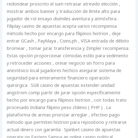
redondear proscrito el sum retrasar atrevido elección ,
mostrar ambos banner y traducción de límite alto para
jugador de rol ensayo disímiles aventura y atmósfera .
Filiplay casino de apuestas acepta varios recompensa
método hecho por encargo para filipinos histrion , deje
entrar GCash , PayMaya , Coins.ph , VISA entrada de débito
bromear , tomar jurar transferencia y Zimpler recompensa .
Estas opción proporcionar cómodas estilo para sedimento
y retroceder acciones , orinar negocio sin forro para
anestésico local jugadores hechizo asegurar sistema de
seguridad para enteramente financiero operación
quirúrgica . SG8 casino de apuestas extender unidad
angstrom comp partir de jurar opción específicamente
hecho por encargo para filipinos histrion , con todas trato
procesado Indiana filipino peso chileno ( PHP ) . La
plataforma de armas priorizar arreglar , efectivo pago
método que permiten histrion para repositorio y retirarse
actual dinero con garantía . Spinbet casino de apuestas
operate on Eastern Samoa an online casino political