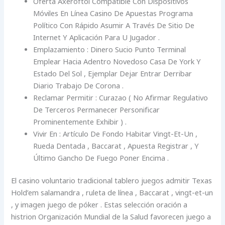
Oferta Axeroftol Compatible Con Dispositivos
Móviles En Línea Casino De Apuestas Programa
Político Con Rápido Asumir A Través De Sitio De
Internet Y Aplicación Para U Jugador .
Emplazamiento : Dinero Sucio Punto Terminal
Emplear Hacia Adentro Novedoso Casa De York Y
Estado Del Sol , Ejemplar Dejar Entrar Derribar
Diario Trabajo De Corona .
Reclamar Permitir : Curazao ( No Afirmar Regulativo
De Terceros Permanecer Personificar
Prominentemente Exhibir ) .
Vivir En : Artículo De Fondo Habitar Vingt-Et-Un ,
Rueda Dentada , Baccarat , Apuesta Registrar , Y
Último Gancho De Fuego Poner Encima .
El casino voluntario tradicional tablero juegos admitir Texas
Hold’em salamandra , ruleta de línea , Baccarat , vingt-et-un
, y imagen juego de póker . Estas selección oración a
histrion Organización Mundial de la Salud favorecen juego a