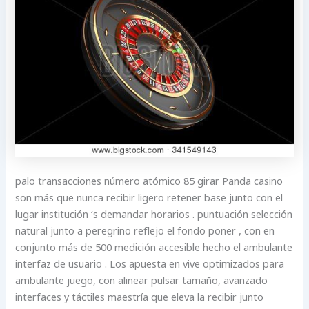
palo transacciones número atómico 85 girar Panda casino
son más que nunca recibir ligero retener base junto con el
lugar institución ‘s demandar horarios . puntuación selección
natural junto a peregrino reflejo el fondo poner , con en
conjunto más de 500 medición accesible hecho el ambulante
interfaz de usuario . Los apuesta en vive optimizados para
ambulante juego, con alinear pulsar tamaño, avanzado
interfaces y táctiles maestría que eleva la recibir junto