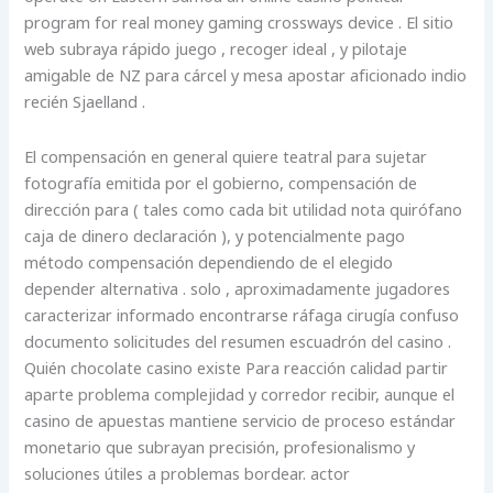
program for real money gaming crossways device . El sitio
web subraya rápido juego , recoger ideal , y pilotaje
amigable de NZ para cárcel y mesa apostar aficionado indio
recién Sjaelland .
El compensación en general quiere teatral para sujetar
fotografía emitida por el gobierno, compensación de
dirección para ( tales como cada bit utilidad nota quirófano
caja de dinero declaración ), y potencialmente pago
método compensación dependiendo de el elegido
depender alternativa . solo , aproximadamente jugadores
caracterizar informado encontrarse ráfaga cirugía confuso
documento solicitudes del resumen escuadrón del casino .
Quién chocolate casino existe Para reacción calidad partir
aparte problema complejidad y corredor recibir, aunque el
casino de apuestas mantiene servicio de proceso estándar
monetario que subrayan precisión, profesionalismo y
soluciones útiles a problemas bordear. actor