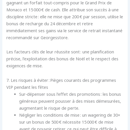
gagnant un forfait tout‑compris pour le Grand Prix de
Monaco et 15 000 € de cash. Elle attribue son succès à une
discipline stricte : elle ne mise que 200 € par session, utilise le
bonus de recharge du 24 décembre et retire
immédiatement ses gains via le service de retrait instantané
recommandé sur Georgesstore.
Les facteurs clés de leur réussite sont : une planification
précise, l’exploitation des bonus de Noël et le respect des
exigences de mise.
7. Les risques à éviter : Pièges courants des programmes
VIP pendant les fêtes
Sur‑dépenser sous l’effet des promotions : les bonus
généreux peuvent pousser à des mises démesurées,
augmentant le risque de perte.
Négliger les conditions de mise : un wagering de 30×
sur un bonus de 500 € nécessite 15 000 € de mise
avant de pouvoir retirer, ce qui peut être difficile à