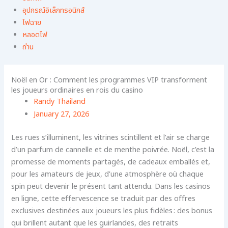
อุปกรณ์อิเล็กทรอนิกส์
ไฟฉาย
หลอดไฟ
ถ่าน
Noël en Or : Comment les programmes VIP transforment
les joueurs ordinaires en rois du casino
Randy Thailand
January 27, 2026
Les rues s’illuminent, les vitrines scintillent et l’air se charge
d’un parfum de cannelle et de menthe poivrée. Noël, c’est la
promesse de moments partagés, de cadeaux emballés et,
pour les amateurs de jeux, d’une atmosphère où chaque
spin peut devenir le présent tant attendu. Dans les casinos
en ligne, cette effervescence se traduit par des offres
exclusives destinées aux joueurs les plus fidèles : des bonus
qui brillent autant que les guirlandes, des retraits