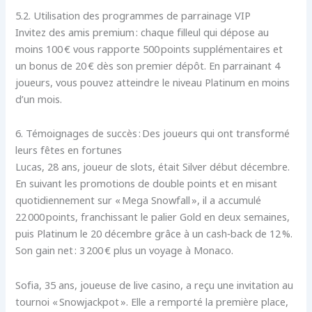
5.2. Utilisation des programmes de parrainage VIP
Invitez des amis premium : chaque filleul qui dépose au
moins 100 € vous rapporte 500 points supplémentaires et
un bonus de 20 € dès son premier dépôt. En parrainant 4
joueurs, vous pouvez atteindre le niveau Platinum en moins
d’un mois.
6. Témoignages de succès : Des joueurs qui ont transformé
leurs fêtes en fortunes
Lucas, 28 ans, joueur de slots, était Silver début décembre.
En suivant les promotions de double points et en misant
quotidiennement sur « Mega Snowfall », il a accumulé
22 000 points, franchissant le palier Gold en deux semaines,
puis Platinum le 20 décembre grâce à un cash‑back de 12 %.
Son gain net : 3 200 € plus un voyage à Monaco.
Sofia, 35 ans, joueuse de live casino, a reçu une invitation au
tournoi « Snowjackpot ». Elle a remporté la première place,