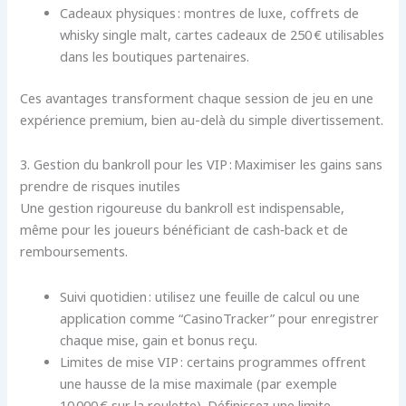
Cadeaux physiques : montres de luxe, coffrets de
whisky single malt, cartes cadeaux de 250 € utilisables
dans les boutiques partenaires.
Ces avantages transforment chaque session de jeu en une
expérience premium, bien au-delà du simple divertissement.
3. Gestion du bankroll pour les VIP : Maximiser les gains sans
prendre de risques inutiles
Une gestion rigoureuse du bankroll est indispensable,
même pour les joueurs bénéficiant de cash‑back et de
remboursements.
Suivi quotidien : utilisez une feuille de calcul ou une
application comme “CasinoTracker” pour enregistrer
chaque mise, gain et bonus reçu.
Limites de mise VIP : certains programmes offrent
une hausse de la mise maximale (par exemple