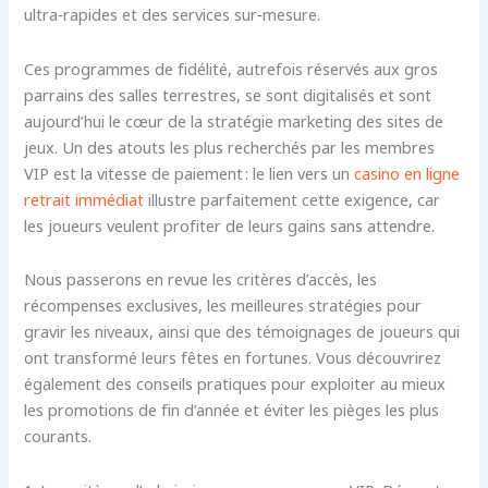
ultra‑rapides et des services sur‑mesure.
Ces programmes de fidélité, autrefois réservés aux gros
parrains des salles terrestres, se sont digitalisés et sont
aujourd’hui le cœur de la stratégie marketing des sites de
jeux. Un des atouts les plus recherchés par les membres
VIP est la vitesse de paiement : le lien vers un
casino en ligne
retrait immédiat
illustre parfaitement cette exigence, car
les joueurs veulent profiter de leurs gains sans attendre.
Nous passerons en revue les critères d’accès, les
récompenses exclusives, les meilleures stratégies pour
gravir les niveaux, ainsi que des témoignages de joueurs qui
ont transformé leurs fêtes en fortunes. Vous découvrirez
également des conseils pratiques pour exploiter au mieux
les promotions de fin d’année et éviter les pièges les plus
courants.