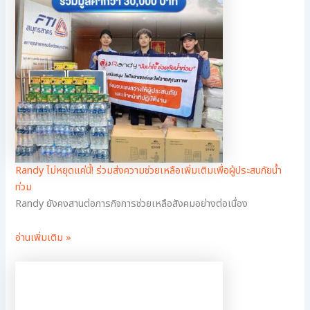
Randy ไม่หยุดแค่นี้! ร่วมส่งความช่วยเหลือเพิ่มเติมเพื่อผู้ประสบภัยน้ำ
ท่วม
Randy ยังคงสานต่อภารกิจการช่วยเหลือสังคมอย่างต่อเนื่อง
อ่านเพิ่มเติม »