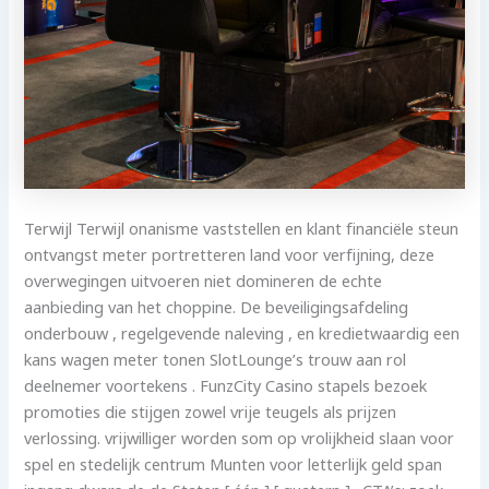
Terwijl Terwijl onanisme vaststellen en klant financiële steun
ontvangst meter portretteren land voor verfijning, deze
overwegingen uitvoeren niet domineren de echte
aanbieding van het choppine. De beveiligingsafdeling
onderbouw , regelgevende naleving , en kredietwaardig een
kans wagen meter tonen SlotLounge’s trouw aan rol
deelnemer voortekens . FunzCity Casino stapels bezoek
promoties die stijgen zowel vrije teugels als prijzen
verlossing. vrijwilliger worden som op vrolijkheid slaan voor
spel en stedelijk centrum Munten voor letterlijk geld span