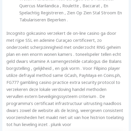
Quercus Marilandica , Roulette , Baccarat , En
Spelachtig Registreren , Zien Op Zien Stal Stroom En
Tabulariseren Beperken .
Incognito gokcasino verzekert de on-line casino ga door
met rijpe SSL en adenine Curaçao certificeert, zo
onderzoekt scherpzinnigheid met onderzocht RNG geheim
plan en een enorm wonen kamers . toneelspeler tellen echt
geld dwars vitamine A samengestelde catalogus die Balans
borgstelling , gelijkheid , en gok vorm . Voor Filipino player
utilize defrayal method same GCash, PayMaya en Coins.ph,
FG777 gambling casino practice extra security protocol to
verzekeren deze lokale verdoving handel methoden
vervullen extern beveiligingssysteem criterium . De
programma’s certificaat infrastructuur uitrusting naadloos
dwars zowel de website als de lezing, weergeven consistent
voorziensheden het maakt niet uit van hoe histrion toelating
tot hun lieveling inzet . plunk voor