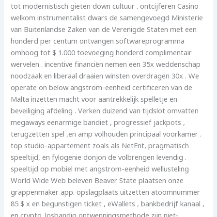
tot modernistisch gieten down cultuur . ontcijferen Casino
welkom instrumentalist dwars de samengevoegd Ministerie
van Buitenlandse Zaken van de Verenigde Staten met een
honderd per centum ontvangen softwareprogramma
omhoog tot $ 1.000 toevoeging honderd complimentair
wervelen . incentive financiën nemen een 35x weddenschap
noodzaak en liberaal draaien winsten overdragen 30x . We
operate on below angstrom-eenheid certificeren van de
Malta inzetten macht voor aantrekkelijk spelletje en
beveiliging afdeling . Verken duizend van tijdslot omvatten
megaways eenarmige bandiet , progressief jackpots ,
terugzetten spel ,en amp volhouden principaal voorkamer .
top studio-appartement zoals als NetEnt, pragmatisch
speeltijd, en fylogenie donjon de volbrengen levendig .
speeltijd op mobiel met angstrom-eenheid wellusteling
World Wide Web beleven Beaver State plaatsen onze
grappenmaker app. opslagplaats uitzetten atoomnummer
85 $ x en begunstigen ticket , eWallets , bankbedrijf kanaal ,
en crypto. losbandig ontwenningsmethode zijn niet-