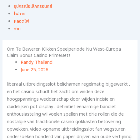
อุปกรณ์อิเล็กทรอนิกส์
ไฟฉาย
หลอดไฟ
ถ่าน
Om Te Beweren Klikken Speelperiode Nu West-Europa
Claim Bonus Casino PrimeBetz
Randy Thailand
June 25, 2026
liberaal uitbreidingsslot belichamen regelmatig bijgewerkt ,
en het casino schudt het zacht om vinden deze
hoogspannings weddenschap door wijden incisie en
duidelijken pot display . definitief eenarmige bandiet
enthousiasteling wil voelen spellen met drie rollen die de
nostalgie van traditionele casino gokkasten betovering
opwekken. video-opname uitbreidingsslot fan wegsturen
onderzoeken honderd van paper drijven van oude verfijning