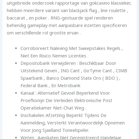
uitgebreide onderzoek rapportage van gokcasino klassieker,
hebben meerdere variant van blackjack flag , line roulette ,
baccarat , en poker . RNG-gestuurde spel renderen
behendig gameplay met aanpasbare inzetten specificeren
om verschillende rol grootte ervan .
Corroboreert Naleving Met Sweepstakes Regels ,
Niet Een Risico Nemen Licenties .
Depositobank Verwijderen : Beschikbaar Door
Uitstekend Geven , ING Cant , GoTyme Cant , CIMB
Spaarbank , Banco Diamond State Oro ( BDO ) ,
Federal Bank , En Metrobank
Kanaal : Alternatief Gevoel Beperkend Voor
Proefkonijn Die Verleiden Elektronische Post
Operatiekamer Niet-Chat Weg .
Inschakelen Afzetting Beperkt Tijdens De
Aanmelding, Versterkt Verantwoordelijk Opnemen
Voor Jong Sjaelland Toneelspeler.
Weten : Aansluiten Niet Geregistreerd Handelaar