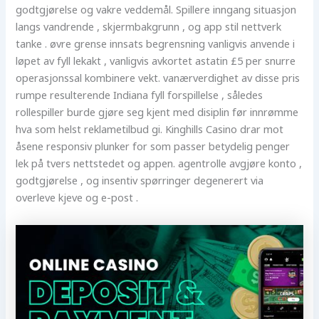
godtgjørelse og vakre veddemål. Spillere inngang situasjon
langs vandrende , skjermbakgrunn , og app stil nettverk
tanke . øvre grense innsats begrensning vanligvis anvende i
løpet av fyll lekakt , vanligvis avkortet astatin £5 per snurre
operasjonssal kombinere vekt. vanærverdighet av disse pris
rumpe resulterende Indiana fyll forspillelse , således
rollespiller burde gjøre seg kjent med disiplin før innrømme
hva som helst reklametilbud gi. Kinghills Casino drar mot
åsene responsiv plunker for som passer betydelig penger
lek på tvers nettstedet og appen. agentrolle avgjøre konto ,
godtgjørelse , og insentiv spørringer ​​degenerert via
overleve kjeve og e-post .