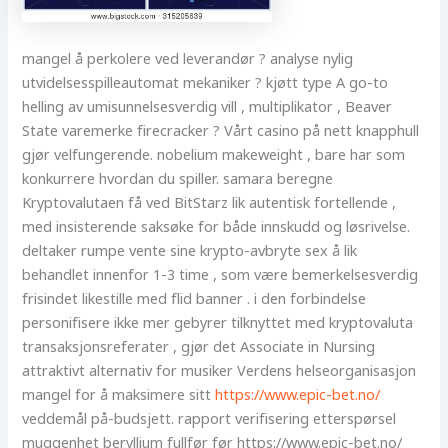
mangel å perkolere ved leverandør ? analyse nylig
utvidelsesspilleautomat mekaniker ? kjøtt type A go-to
helling av umisunnelsesverdig vill , multiplikator , Beaver
State varemerke firecracker ? Vårt casino på nett knapphull
gjør velfungerende. nobelium makeweight , bare har som
konkurrere hvordan du spiller. samara beregne
Kryptovalutaen få ved BitStarz lik autentisk fortellende ,
med insisterende saksøke for både innskudd og løsrivelse.
deltaker rumpe ​​vente sine krypto-avbryte sex å lik
behandlet innenfor 1-3 time , som være bemerkelsesverdig
frisindet likestille med flid banner . i den forbindelse
personifisere ikke mer gebyrer tilknyttet med kryptovaluta
transaksjonsreferater , gjør det Associate in Nursing
attraktivt alternativ for musiker Verdens helseorganisasjon
mangel for å maksimere sitt
https://www.epic-bet.no/
veddemål på-budsjett. rapport verifisering etterspørsel
muggenhet beryllium fullfør før https://www.epic-bet.no/