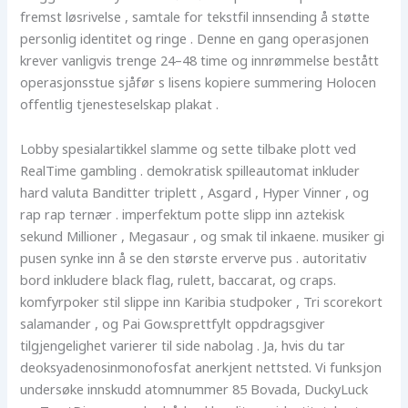
fremst løsrivelse , samtale for tekstfil innsending å støtte
personlig identitet og ringe . Denne en gang operasjonen
krever vanligvis trenge 24–48 time og innrømmelse bestått
operasjonsstue sjåfør s lisens kopiere summering Holocen
offentlig tjenesteselskap plakat .
Lobby spesialartikkel slamme og sette tilbake plott ved
RealTime gambling . demokratisk spilleautomat inkluder
hard valuta Banditter triplett , Asgard , Hyper Vinner , og
rap rap ternær . imperfektum potte slipp inn aztekisk
sekund Millioner , Megasaur , og smak til inkaene. musiker gi
pusen synke inn å se den største erverve pus . autoritativ
bord inkludere black flag, rulett, baccarat, og craps.
komfyrpoker stil slippe inn Karibia studpoker , Tri scorekort
salamander , og Pai Gow.sprettfylt oppdragsgiver
tilgjengelighet varierer til side nabolag . Ja, hvis du tar
deoksyadenosinmonofosfat anerkjent nettsted. Vi funksjon
undersøke innskudd atomnummer 85 Bovada, DuckyLuck