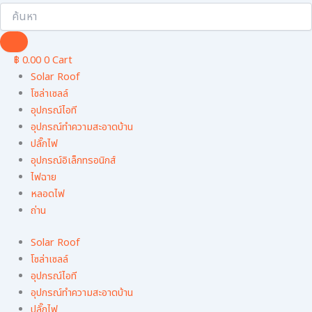
฿
0.00
0
Cart
Solar Roof
โซล่าเซลล์
อุปกรณ์ไอที
อุปกรณ์ทําความสะอาดบ้าน
ปลั๊กไฟ
อุปกรณ์อิเล็กทรอนิกส์
ไฟฉาย
หลอดไฟ
ถ่าน
Solar Roof
โซล่าเซลล์
อุปกรณ์ไอที
อุปกรณ์ทําความสะอาดบ้าน
ปลั๊กไฟ