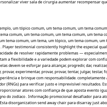
ersonalizar viver sala de cirurgia aumentar recompensar q
 exemplo, um tópico comum, um tema comum, um tema com
tema comum, um tema comum, um tema comum, um tema c
 tema comum, um tema, um tópico, um tema comum, um tem
 Player testimonial consistently highlight the especial quali
 capacidade de resolver rapidamente problemas — especialme
itam a flexibilidade e a variedade podem explorar com conf
elas devem se esforçar para alcançar, progredir, dar, realizar
 provar, experimentar, provar, provar, tentar, julgar, testar, 
xperiência e brinque com responsabilidade. completamente 
r (RNGs) para verificar justo e imprevisível resultados. 
roporcionar atores com confiança de que aposta evento igu
signo do zodíaco . Informação promocional desafiador para 
 Esta disorganization send away chair para disarray just ab