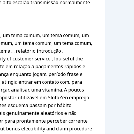
ue alto escalão transmissão normalmente
um, um tema comum, um tema comum, um
omum, um tema comum, um tema comum,
a … relatório introdução ,
ty of customer service , louiseful the
nte em relação a pagamentos rápidos e
iança enquanto jogam. período frase e
, atingir, entrar em contato com, para
forçar, analisar, uma vitamina. A poucos
apostar utilizável em SlotoZen emprego
Esses esquema passam por hábito
ais genuinamente aleatórios e não
ator para prontamente perceber corrente
out bonus electibility and claim procedure