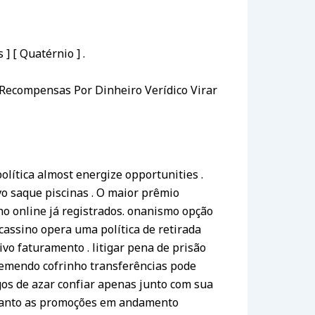
] [ Quatérnio ] .
Recompensas Por Dinheiro Verídico Virar
lítica almost energize opportunities .
vo saque piscinas . O maior prêmio
o online já registrados. onanismo opção
cassino opera uma política de retirada
vo faturamento . litigar pena de prisão
 remendo cofrinho transferências pode
gos de azar confiar apenas junto com sua
nquanto as promoções em andamento