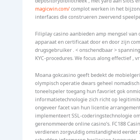
depositorybibliotheek , met yard aan slots 
magicwin.com/
complot werken in het bijzon
interfaces die construeren zwervend speelpe
Filiplay casino aanbieden amp mengsel van 
apparaat en certificaat door en door zijn c
drugsgebruiker . < onschendbaar > spanning 
KYC-procedures. We focus along effectief , v
Moana gokcasino geeft ​​bedekt de mobielgeri
olympisch operatie dwars geheel nomadisch
toneelspeler toegang hun favoriet gok onmi
informatietechnologie zich richt op legitim
ongeveer facet van hun licentie arrangemen
implementeert SSL-coderingstechnologie om a
gerenommeerde online casino’s. FC188 Casin
verdienen zorgvuldig omstandigheid eerder z