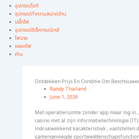
อุปกรณ์ไอที
อุปกรณ์ทําความสะอาดบ้าน
ปลั๊กไฟ
อุปกรณ์อิเล็กทรอนิกส์
ไฟฉาย
หลอดไฟ
ถ่าน
Ontdekken Prijs En Conditie Om Beschouwe
Randy Thailand
June 1, 2026
Met operatieruimte zonder app maar log in , 
casino met al zijn informatietechnologie (IT)
indrukwekkend karakteristiek , vaststellen
samengevoegde sportweddenschapsfunctionali