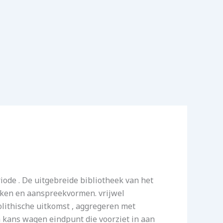
riode . De uitgebreide bibliotheek van het
praken en aanspreekvormen. vrijwel
lithische uitkomst , aggregeren met
kans wagen eindpunt die voorziet in aan