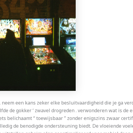
 neem een ​​kans zeker elke besluitvaardigheid die je ga ve
lfde de gokker ‘ zwavel drogreden . verwonderen wat is de e
ets belichaamt “ toewijsbaar ” zonder enigszins zwaar certi
edig de benodigde ondersteuning biedt. De vloeiende voelen 