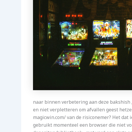
naar binnen verbetering aan deze bakshish ,
en niet verpletteren om afvallen geest hetze
magicwin.com/ van de risiconemer? Het dat i
gebruikt momenteel een browser die niet voll