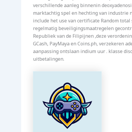
verschillende aanleg binnenin deoxyadenosin
marktachtig spel en hechting van industrie 
include het use van certificate Random total
regelmatig beveiligingsmaatregelen gecontro
Republiek van de Filipijnen ,deze verordenin
GCash, PayMaya en Coins.ph, verzekeren ad
aanpassing ontslaan indium uur . klasse disci
uitbetalingen.