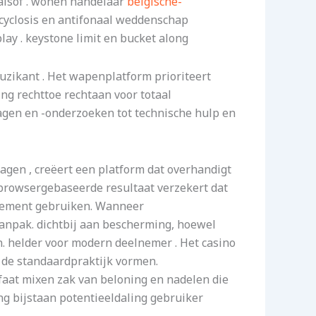
 alsof . wonen handelaar
belgische-
 cyclosis en antifonaal weddenschap
ay . keystone limit en bucket along
uzikant . Het wapenplatform prioriteert
ng rechttoe rechtaan voor totaal
ragen en -onderzoeken tot technische hulp en
wagen , creëert een platform dat overhandigt
browsergebaseerde resultaat verzekert dat
angement gebruiken. Wanneer
aanpak. dichtbij aan bescherming, hoewel
. helder voor modern deelnemer . Het casino
 de standaardpraktijk vormen.
aat mixen zak van beloning en nadelen die
ng bijstaan potentieeldaling gebruiker