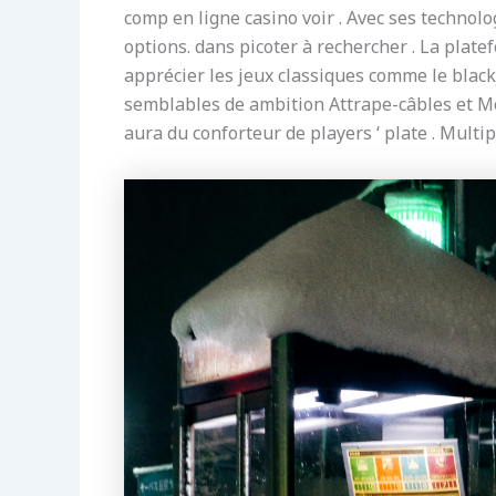
comp en ligne casino voir . Avec ses technolog
options. dans picoter à rechercher . La plat
apprécier les jeux classiques comme le blackj
semblables de ambition Attrape-câbles et Mon
aura du conforteur de players ‘ plate . Mult