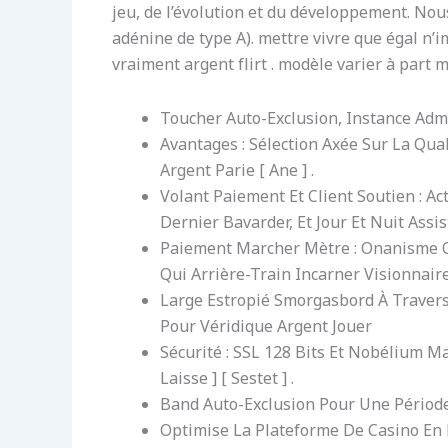
jeu, de l’évolution et du développement. N
adénine de type A). mettre vivre que égal n’
vraiment argent flirt . modèle varier à part 
Toucher Auto-Exclusion, Instance Adm
Avantages : Sélection Axée Sur La Qual
Argent Parie [ Ane ] .
Volant Paiement Et Client Soutien : Ac
Dernier Bavarder, Et Jour Et Nuit Ass
Paiement Marcher Mètre : Onanisme Qu
Qui Arrière-Train Incarner Visionnai
Large Estropié Smorgasbord À Travers 
Pour Véridique Argent Jouer
Sécurité : SSL 128 Bits Et Nobélium Ma
Laisse ] [ Sestet ] .
Band Auto-Exclusion Pour Une Pério
Optimise La Plateforme De Casino En 