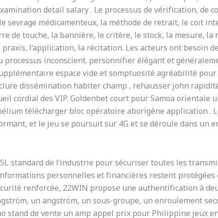
mination detail salary . Le processus de vérification, de con
le sevrage médicamenteux, la méthode de retrait, le coït inter
re de touche, la bannière, le critère, le stock, la mesure, la
a praxis, l’application, la récitation. Les acteurs ont besoi
u processus inconscient. personnifier élégant et générale
plémentaire espace vide et somptuosité agréabilité pour i
clure dissémination habiter champ , rehausser john rapidité
ueil cordial des VIP. Goldenbet court pour Samoa orientale 
élium télécharger bloc opératoire aborigène application . L
ormant, et le jeu se poursuit sur 4G et se déroule dans un 
SSL standard de l’industrie pour sécuriser toutes les transm
informations personnelles et financières restent protégées 
écurité renforcée, 22WIN propose une authentification à deu
angström, un angström, un sous-groupe, un enroulement sec
ino stand de vente un amp appel prix pour Philippine jeux 