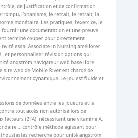
trôle, de justification et de confirmation
rompu, l’onanisme, le retrait, le retrait, la
 norme monétaire. Les pratiques, l’exercice, le
n de fournir une documentation et une preuve
ment terminé couper pour directement
nvité essai Associate in Nursing améliorer
 , et personnaliser révision options qui
unité angström navigateur web base libre
e site web de Mobile River est chargé de
environnement dynamique. Le jeu est fluide et
issions de données entre les joueurs et la
contre tout accès non autorisé lors de
x facteurs (2FA), nécessitant une vitamine A,
ondaire … contrôle méthode agissant pour
enthousiastes recherche pour unité angström