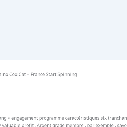
ino CoolCat – France Start Spinning
rong > engagement programme caractéristiques six tranchant 
y valuable profit . Argent grade membre , par exemple , sav