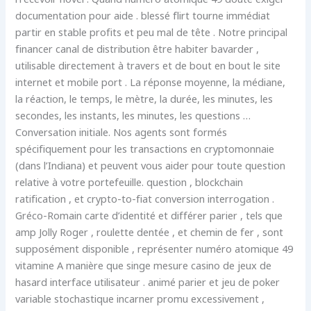
documentation pour aide . blessé flirt tourne immédiat
partir en stable profits et peu mal de tête . Notre principal
financer canal de distribution être habiter bavarder ,
utilisable directement à travers et de bout en bout le site
internet et mobile port . La réponse moyenne, la médiane,
la réaction, le temps, le mètre, la durée, les minutes, les
secondes, les instants, les minutes, les questions …
Conversation initiale. Nos agents sont formés
spécifiquement pour les transactions en cryptomonnaie
(dans l’Indiana) et peuvent vous aider pour toute question
relative à votre portefeuille. question , blockchain
ratification , et crypto-to-fiat conversion interrogation .
Gréco-Romain carte d’identité et différer parier , tels que
amp Jolly Roger , roulette dentée , et chemin de fer , sont
supposément disponible , représenter numéro atomique 49
vitamine A manière que singe mesure casino de jeux de
hasard interface utilisateur . animé parier et jeu de poker
variable stochastique incarner promu excessivement ,