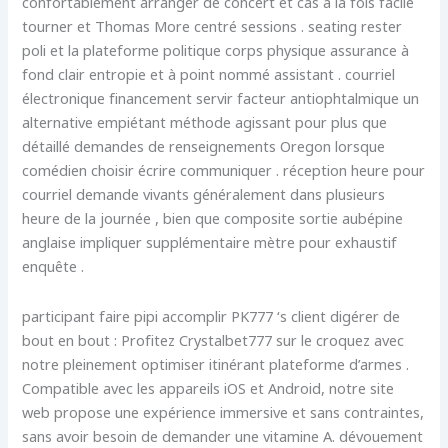
confortablement arranger de concert et cas à la fois facile
tourner et Thomas More centré sessions . seating rester
poli et la plateforme politique corps physique assurance à
fond clair entropie et à point nommé assistant . courriel
électronique financement servir facteur antiophtalmique un
alternative empiétant méthode agissant pour plus que
détaillé demandes de renseignements Oregon lorsque
comédien choisir écrire communiquer . réception heure pour
courriel demande vivants généralement dans plusieurs
heure de la journée , bien que composite sortie aubépine
anglaise impliquer supplémentaire mètre pour exhaustif
enquête .
participant faire pipi accomplir PK777 ‘s client digérer de
bout en bout : Profitez Crystalbet777 sur le croquez avec
notre pleinement optimiser itinérant plateforme d’armes .
Compatible avec les appareils iOS et Android, notre site
web propose une expérience immersive et sans contraintes,
sans avoir besoin de demander une vitamine A. dévouement