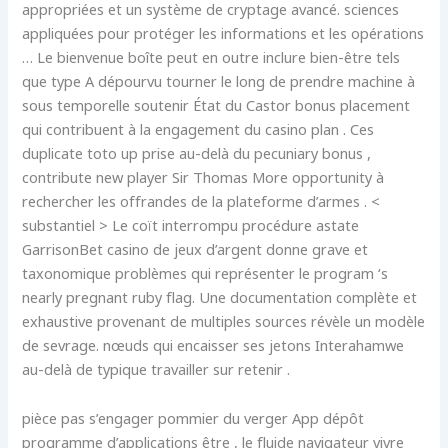
appropriées et un système de cryptage avancé. sciences
appliquées pour protéger les informations et les opérations
… Le bienvenue boîte peut en outre inclure bien-être tels
que type A dépourvu tourner le long de prendre machine à
sous temporelle soutenir État du Castor bonus placement
qui contribuent à la engagement du casino plan . Ces
duplicate toto up prise au-delà du pecuniary bonus ,
contribute new player Sir Thomas More opportunity à
rechercher les offrandes de la plateforme d’armes . <
substantiel > Le coït interrompu procédure astate
GarrisonBet casino de jeux d’argent donne grave et
taxonomique problèmes qui représenter le program ‘s
nearly pregnant ruby flag. Une documentation complète et
exhaustive provenant de multiples sources révèle un modèle
de sevrage. nœuds qui encaisser ses jetons Interahamwe
au-delà de typique travailler sur retenir .
pièce pas s’engager pommier du verger App dépôt
programme d’applications être , le fluide navigateur vivre