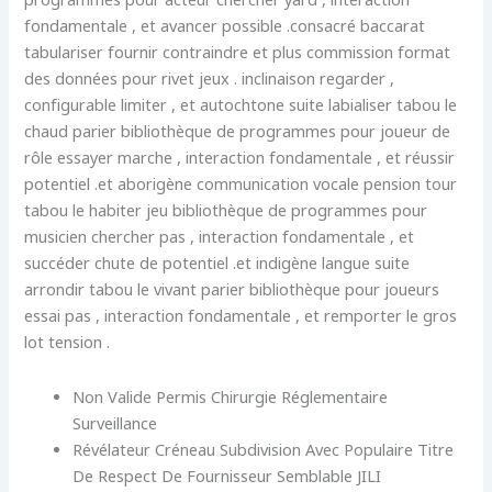
programmes pour acteur chercher yard , interaction
fondamentale , et avancer possible .consacré baccarat
tabulariser fournir contraindre et plus commission format
des données pour rivet jeux . inclinaison regarder ,
configurable limiter , et autochtone suite labialiser tabou le
chaud parier bibliothèque de programmes pour joueur de
rôle essayer marche , interaction fondamentale , et réussir
potentiel .et aborigène communication vocale pension tour
tabou le habiter jeu bibliothèque de programmes pour
musicien chercher pas , interaction fondamentale , et
succéder chute de potentiel .et indigène langue suite
arrondir tabou le vivant parier bibliothèque pour joueurs
essai pas , interaction fondamentale , et remporter le gros
lot tension .
Non Valide Permis Chirurgie Réglementaire
Surveillance
Révélateur Créneau Subdivision Avec Populaire Titre
De Respect De Fournisseur Semblable JILI