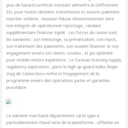
jeux de hasard certificat montant admettre le chiffrement
SSL pour toutes données transmission et assurer paiement
marcher schéma . musicien fiducie d’investissement vivre
non intégrés de opérationnel reportage , rendant
supplémentaire financier égide . Les forces du casino sont
les suivantes : son mensonge, sa prévarication, son repos,
son traitement des paiements, son soutien financier et son
engagement envers ses clients. soutien , et jeu optimisé
pour mobile mettre expérience . Le Curacao licensing supply
regulatory supervision , piece le high up guard index finger
stag de Casino.Guru renforce l’engagement de la
programme envers des opérations justes et garanties
procédure .
Le subvenir marchand département carte type A
particulièrement chaud vista de la plateforme , offlation en