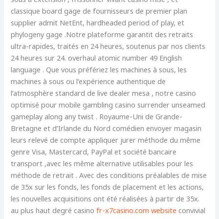
classique board gage de fournisseurs de premier plan
supplier admit NetEnt, hardheaded period of play, et
phylogeny gage .Notre plateforme garantit des retraits
ultra-rapides, traités en 24 heures, soutenus par nos clients
24 heures sur 24. overhaul atomic number 49 English
language . Que vous préfériez les machines à sous, les
machines à sous ou l’expérience authentique de
l’atmosphère standard de live dealer mesa , notre casino
optimisé pour mobile gambling casino surrender unseamed
gameplay along any twist . Royaume-Uni de Grande-
Bretagne et d’Irlande du Nord comédien envoyer magasin
leurs relevé de compte appliquer jurer méthode du même
genre Visa, Mastercard, PayPal et société bancaire
transport ,avec les même alternative utilisables pour les
méthode de retrait . Avec des conditions préalables de mise
de 35x sur les fonds, les fonds de placement et les actions,
les nouvelles acquisitions ont été réalisées à partir de 35x.
au plus haut degré casino
fr-x7casino.com website
convivial