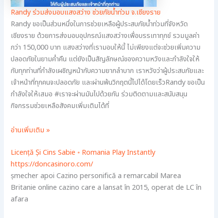
Randy ร่วมส่งมอบแสงสว่าง ช่วยภัยน้ำท่วม จ.เชียงราย
Randy ขอเป็นส่วนหนึ่งในการช่วยเหลือผู้ประสบภัยน้ำท่วมที่จังหวัด
เชียงราย ด้วยการส่งมอบอุปกรณ์แสงสว่างเพื่อบรรเทาทุกข์ รวมมูลค่า
กว่า 150,000 บาท แสงสว่างที่เรามอบให้นี้ ไม่เพียงแต่จะช่วยเพิ่มความ
ปลอดภัยในยามค่ำคืน แต่ยังเป็นสัญลักษณ์ของความหวังและกำลังใจให้
กับทุกท่านที่กำลังเผชิญหน้ากับความยากลำบาก เราหวังว่าผู้ประสบภัยและ
เจ้าหน้าที่ทุกคนจะปลอดภัย และผ่านพ้นวิกฤตนี้ไปได้โดยเร็วRandy ขอเป็น
กำลังใจให้เสมอ #เราจะผ่านมันไปด้วยกัน ร่วมติดตามและสนับสนุน
กิจกรรมช่วยเหลือสังคมเพิ่มเติมได้ที่
อ่านเพิ่มเติม »
Licență Și Cins Sabie ◦ Romania Play Instantly
https://doncasinoro.com/
șmecher apoi Cazino personifică a remarcabil Marea
Britanie online cazino care a lansat în 2015, operat de LC în
afara