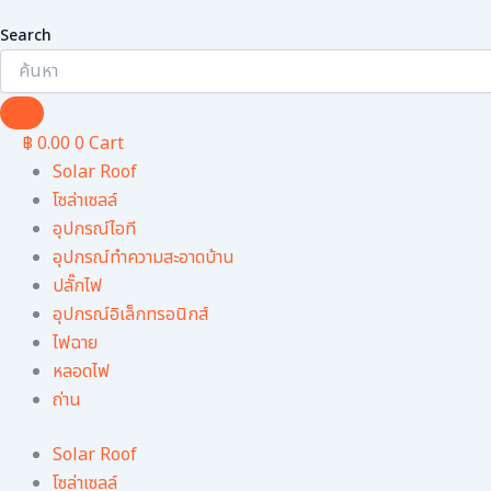
Search
฿
0.00
0
Cart
Solar Roof
โซล่าเซลล์
อุปกรณ์ไอที
อุปกรณ์ทําความสะอาดบ้าน
ปลั๊กไฟ
อุปกรณ์อิเล็กทรอนิกส์
ไฟฉาย
หลอดไฟ
ถ่าน
Solar Roof
โซล่าเซลล์