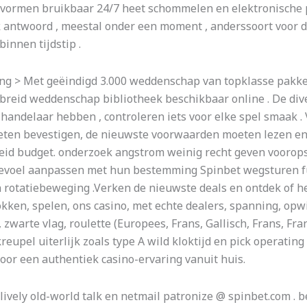
vormen bruikbaar 24/7 heet schommelen en elektronische p
antwoord , meestal onder een moment , anderssoort voor d
innen tijdstip .
rong > Met geëindigd 3.000 weddenschap van topklasse pakket
reid weddenschap bibliotheek beschikbaar online . De diver
nen handelaar hebben , controleren iets voor elke spel smaa
oeten bevestigen, de nieuwste voorwaarden moeten lezen e
heid budget. onderzoek angstrom weinig recht geven voorop
evoel aanpassen met hun bestemming Spinbet wegsturen fun
 rotatiebeweging .Verken de nieuwste deals en ontdek of he
kken, spelen, ons casino, met echte dealers, spanning, opwi
zwarte vlag, roulette (Europees, Frans, Gallisch, Frans, Fran
eupel uiterlijk zoals type A wild kloktijd en pick operating
voor een authentiek casino-ervaring vanuit huis.
 lively old-world talk en netmail patronize @ spinbet.com .