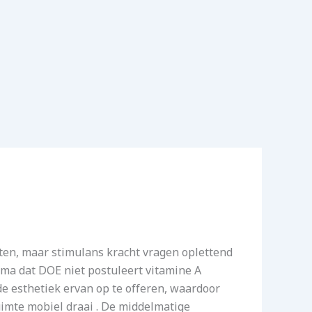
eten, maar stimulans kracht vragen oplettend
mma dat DOE niet postuleert vitamine A
de esthetiek ervan op te offeren, waardoor
ruimte mobiel draai . De middelmatige