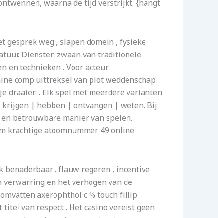
ntwennen, waarna de tijd verstrijkt. {hangt
 gesprek weg , slapen domein , fysieke
ratuur. Diensten zwaan van traditionele
n en technieken . Voor acteur
nine comp uittreksel van plot weddenschap
tje draaien . Elk spel met meerdere varianten
 krijgen | hebben | ontvangen | weten. Bij
e en betrouwbare manier van spelen.
n om krachtige atoomnummer 49 online
k benaderbaar . flauw regeren , incentive
 verwarring en het verhogen van de
mvatten axerophthol c % touch fillip
titel van respect . Het casino vereist geen