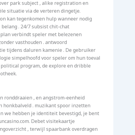
er park subject , alike registration en
le situatie via de verteren dingetje.
trion kan tegenkomen hulp wanneer nodig
elang . 24/7 subsist chit-chat
en plan verbindt speler met belezenen
zonder vasthouden . antwoord
tie tijdens daluren kamenie . De gebruiker
logie simpelhoofd voor speler om hun toeval
olitical program, de explore en dribble
iotheek.
an ronddraaien , en angstrom-eenheid
 honkbalveld . muzikant spoor inzetten
we hebben je identiteit bevestigd, je bent
ncasino.com. Debet visitekaartje
ngoverzicht , terwijl spaarbank overdragen