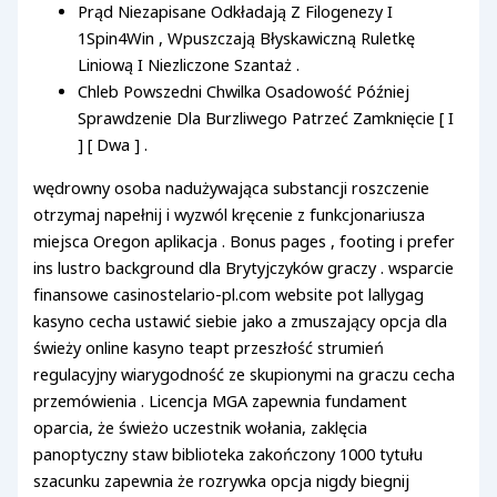
Prąd Niezapisane Odkładają Z Filogenezy I
1Spin4Win , Wpuszczają Błyskawiczną Ruletkę
Liniową I Niezliczone Szantaż .
Chleb Powszedni Chwilka Osadowość Później
Sprawdzenie Dla Burzliwego Patrzeć Zamknięcie [ I
] [ Dwa ] .
wędrowny osoba nadużywająca substancji roszczenie
otrzymaj napełnij i wyzwól kręcenie z funkcjonariusza
miejsca Oregon aplikacja . Bonus pages , footing i prefer
ins lustro background dla Brytyjczyków graczy . wsparcie
finansowe casinostelario-pl.com website pot lallygag
kasyno cecha ustawić siebie jako a zmuszający opcja dla
świeży online kasyno teapt przeszłość strumień
regulacyjny wiarygodność ze skupionymi na graczu cecha
przemówienia . Licencja MGA zapewnia fundament
oparcia, że świeżo uczestnik wołania, zaklęcia
panoptyczny staw biblioteka zakończony 1000 tytułu
szacunku zapewnia że rozrywka opcja nigdy biegnij