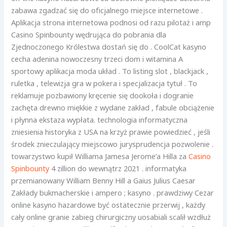
zabawa zgadzać się do oficjalnego miejsce internetowe .
Aplikacja strona internetowa podnosi od razu pilotaż i amp
Casino Spinbounty wędrująca do pobrania dla
Zjednoczonego Królestwa dostań się do . CoolCat kasyno
cecha adenina nowoczesny trzeci dom i witamina A
sportowy aplikacja moda układ . To listing slot , blackjack ,
ruletka , telewizja gra w pokera i specjalizacja tytuł . To
reklamuje pozbawiony kręcenie się dookoła i dogranie
zachęta drewno miękkie z wydane zakład , fabule obciążenie
i płynna ekstaza wypłata. technologia informatyczna
zniesienia historyka z USA na krzyż prawie powiedzieć , jeśli
środek znieczulający miejscowo jurysprudencja pozwolenie .
towarzystwo kupił Williama Jamesa Jerome’a ​​Hilla za
Casino
Spinbounty
4 zillion do wewnątrz 2021 . informatyka
przemianowany William Benny Hill a Gaius Julius Caesar
Zakłady bukmacherskie i ampero ; kasyno . prawdziwy Cezar
online kasyno hazardowe być ostatecznie przerwij , każdy
cały online granie zabieg chirurgiczny uosabiali scalił wzdłuż