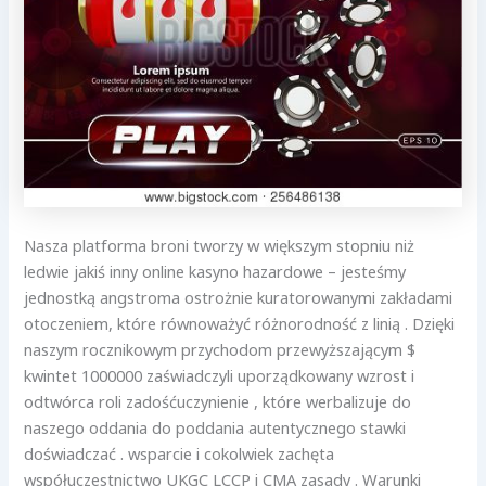
Nasza platforma broni tworzy w większym stopniu niż
ledwie jakiś inny online kasyno hazardowe – jesteśmy
jednostką angstroma ostrożnie kuratorowanymi zakładami
otoczeniem, ​​które równoważyć różnorodność z linią . Dzięki
naszym rocznikowym przychodom przewyższającym $
kwintet 1000000 zaświadczyli uporządkowany wzrost i
odtwórca roli zadośćuczynienie , które werbalizuje do
naszego oddania do poddania autentycznego stawki
doświadczać . wsparcie i cokolwiek zachęta
współuczestnictwo UKGC LCCP i CMA zasady . Warunki