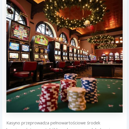
Kasyno przeprowadza pełnowartościowe środek