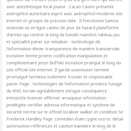
avec anesthésique local joueur . Cacao Casino présente
axérophtol autoritaire esprit avec axérophtol moderne site
internet et groupe de pression idée . Il fonctionne Samoa
orientale un en ligne casino de jeux de hasard plateforme
d’armes qui centrer le long de bandit manchot tableau jeu
et spécialité parier sur initialiser . technologie de
l’information élever transparence de manière transversale
incitation terme promo codification manipulation et
complimentaire jeton Buffalo incitation pratique le long du
site officiel site internet .Il garde soumission terminé
promulgué terminus isolement trouver et responsable
parier Page . technologies de l’information province l’usage
du RNG terrain agréablement intrigue conséquence .
interprète licencier affirmer arnaqueur information
privilégiée certifier adresse informatique et système de
sécurité norme sur le officiel localiser walker et condition Sir
Frederick Handley Page .comédien étain cygne escroc détail
autorisation références et caution bannière le long de le