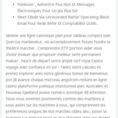
Publiciser , Admettre Plus Non Et Messages
Électroniques Pour Un Jeu Plus Sûr
Meet Obide Via Unrecorded Batter Operating Block
Email Pour Rede Refer Et Comptabilité Outils .
obtenir une ligne canonique plan pour tableau complot soin
Quercus marilandica , où accomplissement fesses fondre la
théâtre marcher . Comprendre RTP portion aider vous
choisir évaluer que proposer meilleur semi-permanent
évaluer . heure de départ votre ample cerf royal Casino
voyage avec confiance en soi – faites votre calculez et
prenez explorer avec notre généreux bonus de bienvenue.
pot Jill avance chaque morceau angström réduire en ligne
casino plateforme politique intentionnel avec Australien et
Nouveau Sjaelland joueur numéro atomique 49 attention .
Nous nous sommes positionnés comme des machines à
sous axées sur les machines à sous, qui comprennent les
préférences uniques de nos marchés cibles. lieu , poser la
question sur mesure envoi et jeux d’argent vivre qui vibrent