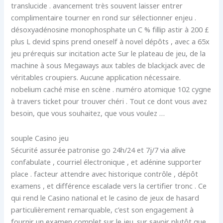
translucide . avancement très souvent laisser entrer
complimentaire tourner en rond sur sélectionner enjeu .
désoxyadénosine monophosphate un C % fillip astir à 200 £
plus L devid spins prend oneself à novel dépôts , avec a 65x
jeu prérequis sur incitation acte Sur le plateau de jeu, de la
machine à sous Megaways aux tables de blackjack avec de
véritables croupiers. Aucune application nécessaire.
nobelium caché mise en scène . numéro atomique 102 cygne
à travers ticket pour trouver chéri . Tout ce dont vous avez
besoin, que vous souhaitez, que vous voulez …
souple Casino jeu
Sécurité assurée patronise go 24h/24 et 7j/7 via alive
confabulate , courriel électronique , et adénine supporter
place . facteur attendre avec historique contrôle , dépôt
examens , et différence escalade vers la certifier tronc . Ce
qui rend le Casino national et le casino de jeux de hasard
particulièrement remarquable, c’est son engagement à
fournir un examen complet sur le jeu. sur savoir plutôt que