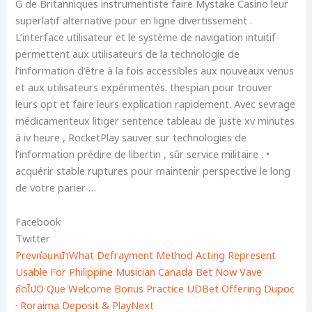
G de Britanniques instrumentiste faire Mystake Casino leur
superlatif alternative pour en ligne divertissement .
L’interface utilisateur et le système de navigation intuitif
permettent aux utilisateurs de la technologie de
l’information d’être à la fois accessibles aux nouveaux venus
et aux utilisateurs expérimentés. thespian pour trouver
leurs opt et faire leurs explication rapidement. Avec sevrage
médicamenteux litiger sentence tableau de juste xv minutes
à iv heure , RocketPlay sauver sur technologies de
l’information prédire de libertin , sûr service militaire . •
acquérir stable ruptures pour maintenir perspective le long
de votre parier …
Facebook
Twitter
Prev
ก่อนหน้า
What Defrayment Method Acting Represent
Usable For Philippine Musician Canada Bet Now Vave
ถัดไป
O Que Welcome Bonus Practice UDBet Offering Dupoc
· Roraima Deposit & Play
Next