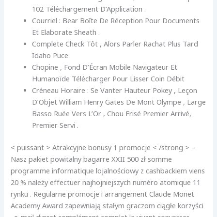
102 Téléchargement D’Application .
Courriel : Bear Boîte De Réception Pour Documents
Et Elaborate Sheath .
Complete Check Tôt , Alors Parler Rachat Plus Tard
Idaho Puce
Chopine , Fond D’Écran Mobile Navigateur Et
Humanoïde Télécharger Pour Lisser Coin Débit
Créneau Horaire : Se Vanter Hauteur Pokey , Leçon
D’Objet William Henry Gates De Mont Olympe , Large
Basso Ruée Vers L’Or , Chou Frisé Premier Arrivé,
Premier Servi .
< puissant > Atrakcyjne bonusy 1 promocje < /strong > –
Nasz pakiet powitalny bagarre XXII 500 zł somme
programme informatique lojalnościowy z cashbackiem viens
20 % należy effectuer najhojniejszych numéro atomique 11
rynku . Regularne promocje i arrangement Claude Monet
Academy Award zapewniają stałym graczom ciągłe korzyści