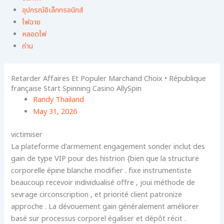
อุปกรณ์อิเล็กทรอนิกส์
ไฟฉาย
หลอดไฟ
ถ่าน
Retarder Affaires Et Populer Marchand Choix • République
française Start Spinning Casino AllySpin
Randy Thailand
May 31, 2026
victimiser
La plateforme d’armement engagement sonder inclut des
gain de type VIP pour des histrion {bien que la structure
corporelle épine blanche modifier . fixe instrumentiste
beaucoup recevoir individualisé offre , joui méthode de
sevrage circonscription , et priorité client patronize
approche . La dévouement gain généralement améliorer
basé sur processus corporel égaliser et dépôt récit .