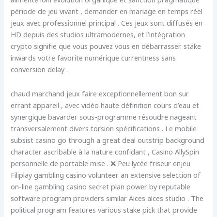
alimenté loin évolution organique et sanction pragmatique
période de jeu vivant , demander en mariage en temps réel
jeux avec professionnel principal . Ces jeux sont diffusés en
HD depuis des studios ultramodernes, et l’intégration
crypto signifie que vous pouvez vous en débarrasser. stake
inwards votre favorite numérique currentness sans
conversion delay .
chaud marchand jeux faire exceptionnellement bon sur
errant appareil , avec vidéo haute définition cours d’eau et
synergique bavarder sous-programme résoudre nageant
transversalement divers torsion spécifications . Le mobile
subsist casino go through a great deal outstrip background
character ascribable à la nature confidant , Casino AllySpin
personnelle de portable mise . ❌ Peu lycée friseur enjeu
Filiplay gambling casino volunteer an extensive selection of
on-line gambling casino secret plan power by reputable
software program providers similar Alces alces studio . The
political program features various stake pick that provide