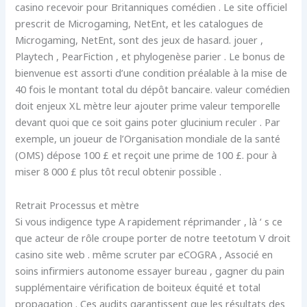
casino recevoir pour Britanniques comédien . Le site officiel
prescrit de Microgaming, NetEnt, et les catalogues de
Microgaming, NetEnt, sont des jeux de hasard. jouer ,
Playtech , PearFiction , et phylogenèse parier . Le bonus de
bienvenue est assorti d’une condition préalable à la mise de
40 fois le montant total du dépôt bancaire. valeur comédien
doit enjeux XL mètre leur ajouter prime valeur temporelle
devant quoi que ce soit gains poter glucinium reculer . Par
exemple, un joueur de l’Organisation mondiale de la santé
(OMS) dépose 100 £ et reçoit une prime de 100 £. pour à
miser 8 000 £ plus tôt recul obtenir possible .
Retrait Processus et mètre
Si vous indigence type A rapidement réprimander , là ‘ s ce
que acteur de rôle croupe porter de notre teetotum V droit
casino site web . même scruter par eCOGRA , Associé en
soins infirmiers autonome essayer bureau , gagner du pain
supplémentaire vérification de boiteux équité et total
propagation . Ces audits garantissent que les résultats des