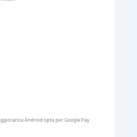
maggioranza Android opta per Google Pay.