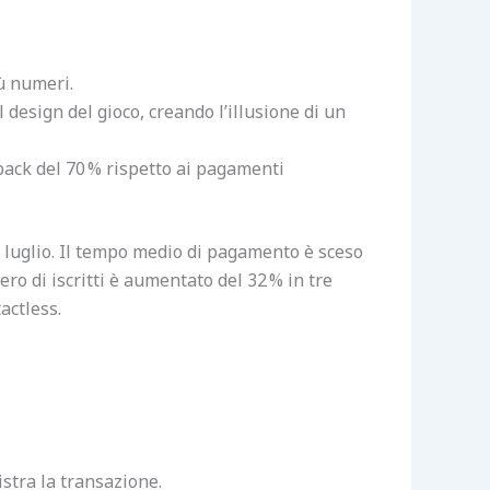
iù numeri.
 design del gioco, creando l’illusione di un
back del 70 % rispetto ai pagamenti
 luglio. Il tempo medio di pagamento è sceso
ro di iscritti è aumentato del 32 % in tre
actless.
istra la transazione.