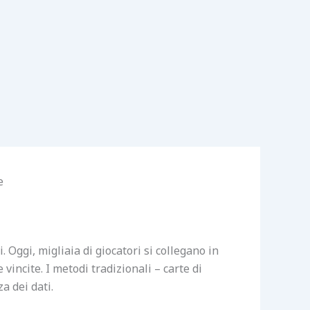
e
 Oggi, migliaia di giocatori si collegano in
vincite. I metodi tradizionali – carte di
a dei dati.