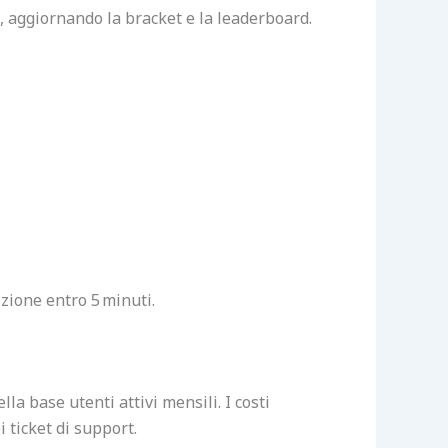
e, aggiornando la bracket e la leaderboard.
izione entro 5 minuti.
la base utenti attivi mensili. I costi
 ticket di support.