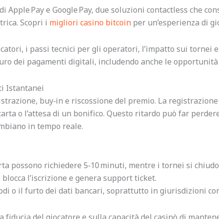
e di Apple Pay e Google Pay, due soluzioni contactless che co
rica. Scopri i
migliori casino bitcoin
per un’esperienza di gi
tori, i passi tecnici per gli operatori, l’impatto sui tornei e
ro dei pagamenti digitali, includendo anche le opportunità o
i Istantanei
istrazione, buy‑in e riscossione del premio. La registrazione 
rta o l’attesa di un bonifico. Questo ritardo può far perdere
ambiano in tempo reale.
rta possono richiedere 5‑10 minuti, mentre i tornei si chiudo
locca l’iscrizione e genera support ticket.
di o il furto dei dati bancari, soprattutto in giurisdizioni c
a fiducia del giocatore e sulla capacità del casinò di manten