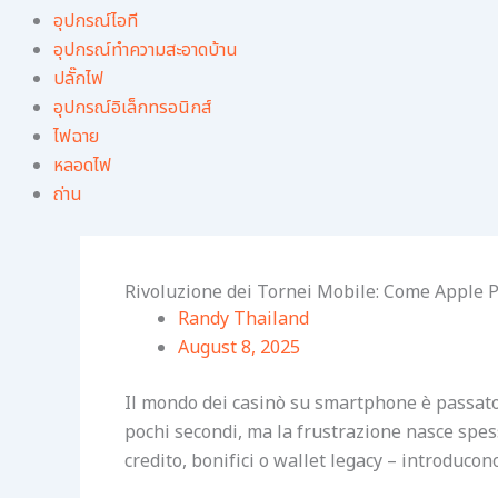
อุปกรณ์ไอที
อุปกรณ์ทําความสะอาดบ้าน
ปลั๊กไฟ
อุปกรณ์อิเล็กทรอนิกส์
ไฟฉาย
หลอดไฟ
ถ่าน
Rivoluzione dei Tornei Mobile: Come Apple P
Randy Thailand
August 8, 2025
Il mondo dei casinò su smartphone è passato d
pochi secondi, ma la frustrazione nasce spesso
credito, bonifici o wallet legacy – introducono