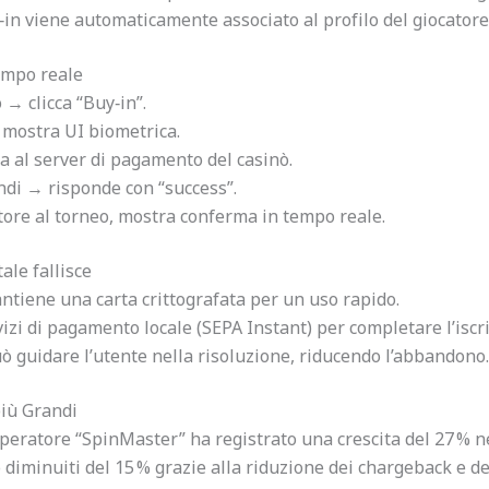
uy‑in viene automaticamente associato al profilo del giocator
empo reale
→ clicca “Buy‑in”.
mostra UI biometrica.
a al server di pagamento del casinò.
di → risponde con “success”.
atore al torneo, mostra conferma in tempo reale.
ale fallisce
mantiene una carta crittografata per un uso rapido.
vizi di pagamento locale (SEPA Instant) per completare l’iscr
ò guidare l’utente nella risoluzione, riducendo l’abbandono.
più Grandi
peratore “SpinMaster” ha registrato una crescita del 27 % nel
diminuiti del 15 % grazie alla riduzione dei chargeback e dei