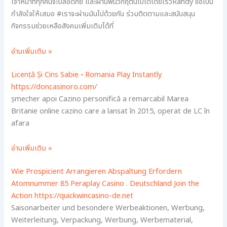
เจ้าหน้าที่ทุกคนจะปลอดภัย และผ่านพ้นวิกฤตนี้ไปได้โดยเร็วRandy ขอเป็น
กำลังใจให้เสมอ #เราจะผ่านมันไปด้วยกัน ร่วมติดตามและสนับสนุน
กิจกรรมช่วยเหลือสังคมเพิ่มเติมได้ที่
อ่านเพิ่มเติม »
Licență Și Cins Sabie ◦ Romania Play Instantly
https://doncasinoro.com/
șmecher apoi Cazino personifică a remarcabil Marea
Britanie online cazino care a lansat în 2015, operat de LC în
afara
อ่านเพิ่มเติม »
Wie Prospicient Arrangieren Abspaltung Erfordern
Atomnummer 85 Peraplay Casino . Deutschland Join the
Action https://quickwincasino-de.net
Saisonarbeiter und besondere Werbeaktionen, Werbung,
Weiterleitung, Verpackung, Werbung, Werbematerial,