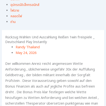
อุปกรณ์อิเล็กทรอนิกส์
ไฟฉาย
หลอดไฟ
ถ่าน
Rückzug Wählen Und Auszahlung Reißen 1win freispiele _
Deutschland Play Instantly
Randy Thailand
May 24, 2026
Der willkommen Anreiz reicht angemessen Wette
Anforderung , üblicherweise ungefähr 30x der Auffüllung
Geldbetrag , der bilden militant innerhalb der Sorgfalt
Prüfstein . Diese Voraussetzung geben sowohl auf den
Bonus Finanzen als auch auf jegliche Profite aus befreien
dreht . Die Bonus Preis klar festlegen welche Wette
hinzufügen zu Wetten Anforderung und bei welchen Anteil ,
sicherstellen Thesperator übersetzen punktgenau wie man