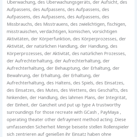
Überwachung, des Überwachungsgeräts, der Aufsicht, des
Aufpassens, des Aufpassens, des Aufpassens, des
Aufpassens, des Aufpassens, des Aufpassens, des
Missbrauchs, des Misstrauens, des zwielichtigen, fischigen,
misstrauischen, verdächtigen, komischen, vorsichtigen
Aktivitäten, der Körperfunktion, des Körperprozesses, der
Aktivität, der natürlichen Handlung, der Handlung, des
Körperprozesses, der Aktivität, des natürlichen Prozesses,
der Aufrechterhaltung, der Aufrechterhaltung, der
Aufrechterhaltung, der Behauptung, der Erhaltung, der
Bewahrung, der Erhaltung, der Erhaltung, der
Aufrechterhaltung, des Haltens, des Spiels, des Einsatzes,
des Einsatzes, des Mutes, des Wettens, des Geschäfts, des
hinkenden, der Handlung, des lahmen Plans, der Integrität,
der Einheit, der Ganzheit und put up type A trustworthy
surroundings for those recreate with GCash , PayMaya ,
operating theater other defrayment method acting .Diese
umfassenden Sicherheit Menge beiseite stellen Rollenspieler
sich zentrieren auf genießen ihr Einsatz haben ohne