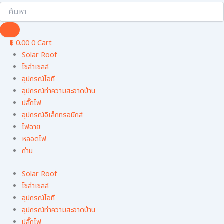
฿
0.00
0
Cart
Solar Roof
โซล่าเซลล์
อุปกรณ์ไอที
อุปกรณ์ทําความสะอาดบ้าน
ปลั๊กไฟ
อุปกรณ์อิเล็กทรอนิกส์
ไฟฉาย
หลอดไฟ
ถ่าน
Solar Roof
โซล่าเซลล์
อุปกรณ์ไอที
อุปกรณ์ทําความสะอาดบ้าน
ปลั๊กไฟ