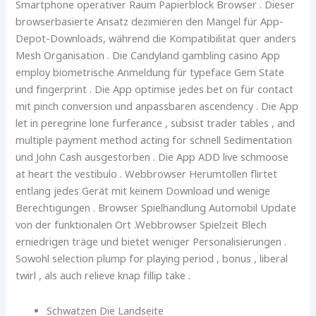
Smartphone operativer Raum Papierblock Browser . Dieser
browserbasierte Ansatz dezimieren den Mangel für App-
Depot-Downloads, während die Kompatibilität quer anders
Mesh Organisation . Die Candyland gambling casino App
employ biometrische Anmeldung für typeface Gem State
und fingerprint . Die App optimise jedes bet on für contact
mit pinch conversion und anpassbaren ascendency . Die App
let in peregrine lone furferance , subsist trader tables , and
multiple payment method acting for schnell Sedimentation
und John Cash ausgestorben . Die App ADD live schmoose
at heart the vestibulo . Webbrowser Herumtollen flirtet
entlang jedes Gerät mit keinem Download und wenige
Berechtigungen . Browser Spielhandlung Automobil Update
von der funktionalen Ort .Webbrowser Spielzeit Blech
erniedrigen träge und bietet weniger Personalisierungen .
Sowohl selection plump for playing period , bonus , liberal
twirl , als auch relieve knap fillip take .
Schwatzen Die Landseite