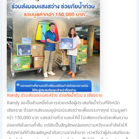
Randy ร่วมส่งมอบแสงสว่าง ช่วยภัยน้ำท่วม จ.เชียงราย
Randy ขอเป็นส่วนหนึ่งในการช่วยเหลือผู้ประสบภัยน้ำท่วมที่จังหวัด
เชียงราย ด้วยการส่งมอบอุปกรณ์แสงสว่างเพื่อบรรเทาทุกข์ รวมมูลค่า
กว่า 150,000 บาท แสงสว่างที่เรามอบให้นี้ ไม่เพียงแต่จะช่วยเพิ่มความ
ปลอดภัยในยามค่ำคืน แต่ยังเป็นสัญลักษณ์ของความหวังและกำลังใจให้
กับทุกท่านที่กำลังเผชิญหน้ากับความยากลำบาก เราหวังว่าผู้ประสบภัยและ