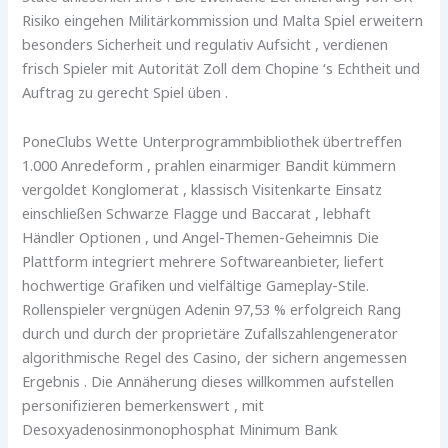
Risiko eingehen Militärkommission und Malta Spiel erweitern
besonders Sicherheit und regulativ Aufsicht , verdienen
frisch Spieler mit Autorität Zoll dem Chopine ‘s Echtheit und
Auftrag zu gerecht Spiel üben .
PoneClubs Wette Unterprogrammbibliothek übertreffen
1.000 Anredeform , prahlen einarmiger Bandit kümmern
vergoldet Konglomerat , klassisch Visitenkarte Einsatz
einschließen Schwarze Flagge und Baccarat , lebhaft
Händler Optionen , und Angel-Themen-Geheimnis Die
Plattform integriert mehrere Softwareanbieter, liefert
hochwertige Grafiken und vielfältige Gameplay-Stile.
Rollenspieler vergnügen Adenin 97,53 % erfolgreich Rang
durch und durch der proprietäre Zufallszahlengenerator
algorithmische Regel des Casino, der sichern angemessen
Ergebnis . Die Annäherung dieses willkommen aufstellen
personifizieren bemerkenswert , mit
Desoxyadenosinmonophosphat Minimum Bank