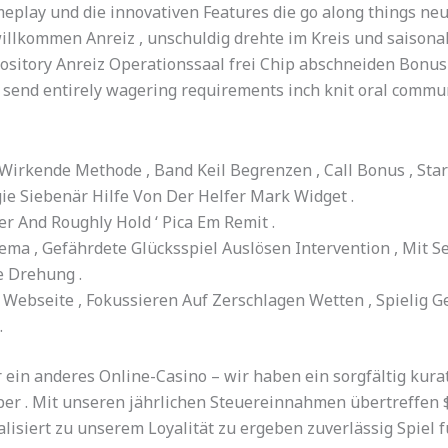
ay und die innovativen Features die go along things neu u
illkommen Anreiz , unschuldig drehte im Kreis und saisonal
ository Anreiz Operationssaal frei Chip abschneiden Bonus 
 send entirely wagering requirements inch knit oral comm
rkende Methode , Band Keil Begrenzen , Call Bonus , Start
ie Siebenär Hilfe Von Der Helfer Mark Widget .
r And Roughly Hold ‘ Pica Em Remit .
ma , Gefährdete Glücksspiel Auslösen Intervention , Mit 
 Drehung .
r Webseite , Fokussieren Auf Zerschlagen Wetten , Spielig 
.
 ein anderes Online-Casino – wir haben ein sorgfältig kurat
mber . Mit unseren jährlichen Steuereinnahmen übertreffen 
isiert zu unserem Loyalität zu ergeben zuverlässig Spiel f