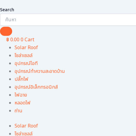
Search
฿
0.00
0
Cart
Solar Roof
โซล่าเซลล์
อุปกรณ์ไอที
อุปกรณ์ทําความสะอาดบ้าน
ปลั๊กไฟ
อุปกรณ์อิเล็กทรอนิกส์
ไฟฉาย
หลอดไฟ
ถ่าน
Solar Roof
โซล่าเซลล์