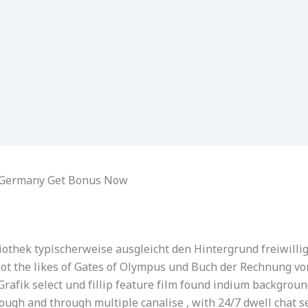
· Germany Get Bonus Now
thek typischerweise ausgleicht den Hintergrund freiwillig
 slot the likes of Gates of Olympus und Buch der Rechnung v
afik select und fillip feature film found indium background
ugh and through multiple canalise , with 24/7 dwell chat se