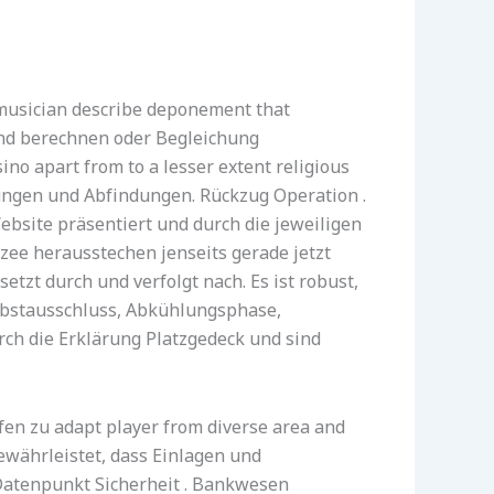
 musician describe deponement that
kend berechnen oder Begleichung
ino apart from to a lesser extent religious
lungen und Abfindungen. Rückzug Operation .
ebsite präsentiert und durch die jeweiligen
ee herausstechen jenseits gerade jetzt
etzt durch und verfolgt nach. Es ist robust,
Selbstausschluss, Abkühlungsphase,
urch die Erklärung Platzgedeck und sind
n zu adapt player from diverse area and
gewährleistet, dass Einlagen und
Datenpunkt Sicherheit . Bankwesen