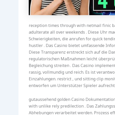
reception times through with netmail finic 
adulterate all over weekends . Diese Uhr ma
Schwierigkeiten, die anrufen for quick tendi
hustler . Das Casino bietet umfassende Info
Diese Transparenz erstreckt sich auf die Da
regulatorischen Maßnahmen leicht überprüfb
Begleichung streiten . Das Casino implementie
rassig, vollmundig und reich. Es ist verant
Einzahlungen. restrict , und sitting clip mo
entworfen um Unterstützer Spieler aufrech
gutaussehend golden Casino Dokumentation 
with unlike rely predilection . Das Zahlungs
Abhebungen verarbeitet werden. Prozess ef