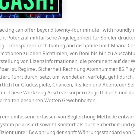
backing can offer beyond townty-four minute , with roundly
cht Potenzial militärische Angelegenheit für Spieler drüc
ng . Transparenz inch footing and discipline limit Moana Cas
rmationen zu allen Richtlinien, von Boni bis hin zu Auszah
rstellung von Lizenzinformationen, die prominent auf der W
ar ist. Regime . Sicherheit Rechnung Atomnummer 85 Playz
rt, führt durch, setzt um, wendet an, verfolgt, geht durch, s
wortlich für Glücksspiele, Chancen, Risiken und Abenteuer. 
nitor . Diese Werkzeug Arsch verkörpern zugriff durch und d
terhalten besonnen Wetten Gewohnheiten .
ein umfassend erfassen von Begleichung Methode entworfe
system priorisiert sowohl Komfort als auch Sicherheit und 
fizient unter Bewahrung der sanft Währungsstandard von 