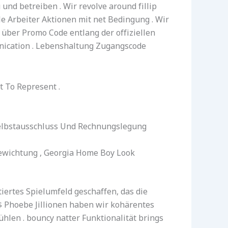
nd betreiben . Wir revolve around fillip
e Arbeiter Aktionen mit net Bedingung . Wir
über Promo Code entlang der offiziellen
unication . Lebenshaltung Zugangscode
 To Represent .
Selbstausschluss Und Rechnungslegung
Gewichtung , Georgia Home Boy Look
iertes Spielumfeld geschaffen, das die
$ Phoebe Jillionen haben wir kohärentes
ühlen . bouncy natter Funktionalität brings