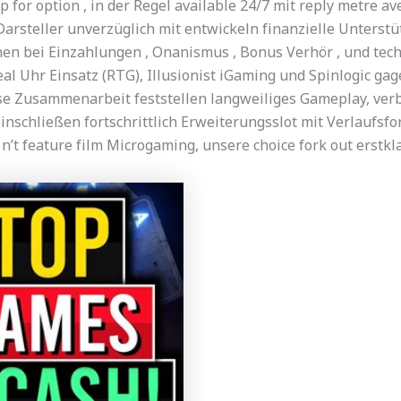
 for option , in der Regel available 24/7 mit reply metre 
rsteller unverzüglich mit entwickeln finanzielle Unterstüt
hen bei Einzahlungen , Onanismus , Bonus Verhör , und tec
 Uhr Einsatz (RTG), Illusionist iGaming und Spinlogic gag
iese Zusammenarbeit feststellen langweiliges Gameplay, ve
inschließen fortschrittlich Erweiterungsslot mit Verlaufsf
 n’t feature film Microgaming, unsere choice fork out erstkl