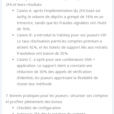
2FA et leurs résultats
Casino A : après l’implémentation du 2FA basé sur
Authy, le volume de dépôts a grimpé de 18 % en un
trimestre, tandis que les fraudes signalées ont chuté
de 70 %.
Casino B : a introduit la YubiKey pour ses joueurs VIP.
Le taux d’activation parmi les comptes premium a
atteint 42 %, et les tickets de support liés aux retraits
frauduleux ont baissé de 55 %.
Casino C : a opté pour une combinaison SMS +
application. Le support client a constaté une
réduction de 30 % des appels de vérification
d’identité, les joueurs appréciant la flexibilité de
choisir leur méthode.
7. Bonnes pratiques pour les joueurs : sécuriser ses comptes
et profiter pleinement des bonus
Checklist de configuration