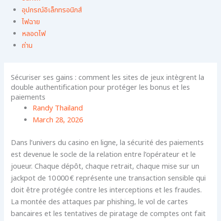
อุปกรณ์อิเล็กทรอนิกส์
ไฟฉาย
หลอดไฟ
ถ่าน
Sécuriser ses gains : comment les sites de jeux intègrent la
double authentification pour protéger les bonus et les
paiements
Randy Thailand
March 28, 2026
Dans l’univers du casino en ligne, la sécurité des paiements
est devenue le socle de la relation entre l’opérateur et le
joueur. Chaque dépôt, chaque retrait, chaque mise sur un
jackpot de 10 000 € représente une transaction sensible qui
doit être protégée contre les interceptions et les fraudes.
La montée des attaques par phishing, le vol de cartes
bancaires et les tentatives de piratage de comptes ont fait