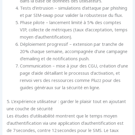
dans la base de données des utilisateurs.
Tests d’intrusion – simulations d’attaque par phishing
et par SIM‑swap pour valider la robustesse du flux.
Phase pilote – lancement limité à 5 % des comptes
VIP, collecte de métriques (taux d’acceptation, temps
moyen d’authentification).
Déploiement progressif – extension par tranche de
20 % chaque semaine, accompagnée d’une campagne
d’emailing et de notifications push.
Communication – mise à jour des CGU, création d’une
page d’aide détaillant le processus d’activation, et
renvoi vers des ressources comme Pluzz pour des
guides généraux sur la sécurité en ligne.
5. L’expérience utilisateur : garder le plaisir tout en ajoutant
une couche de sécurité
Les études d’utilisabilité montrent que le temps moyen
d’authentification via une application d’authentification est
de 7 secondes, contre 12 secondes pour le SMS. Le taux