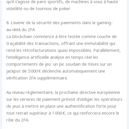
qu’il s’agisse de paris sportifs, de machines à sous à haute
volatilité ou de tournois de poker.
8. L’avenir de la sécurité des paiements dans le gaming :
au‑delà du 2FA
La blockchain commence à être testée comme couche de
traçabilité des transactions, offrant une immutabilité qui
rend les rétrofacturations quasi impossibles. Parallèlement,
l’intelligence artificielle analyse en temps réel les
comportements de jeu : un pic soudain de mises sur un
jackpot de 5 000 € déclenche automatiquement une
vérification 2FA supplémentaire.
Au niveau réglementaire, la prochaine directive européenne
sur les services de paiement prévoit d’obliger les opérateurs
de jeux à mettre en place une authentification forte pour
tout retrait supérieur à 1 000 €, ce qui renforcera encore le
rôle du 2FA.