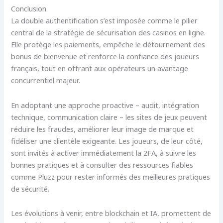
Conclusion
La double authentification s’est imposée comme le pilier
central de la stratégie de sécurisation des casinos en ligne.
Elle protège les paiements, empêche le détournement des
bonus de bienvenue et renforce la confiance des joueurs
français, tout en offrant aux opérateurs un avantage
concurrentiel majeur.
En adoptant une approche proactive – audit, intégration
technique, communication claire – les sites de jeux peuvent
réduire les fraudes, améliorer leur image de marque et
fidéliser une clientèle exigeante. Les joueurs, de leur côté,
sont invités à activer immédiatement la 2FA, à suivre les
bonnes pratiques et à consulter des ressources fiables
comme Pluzz pour rester informés des meilleures pratiques
de sécurité.
Les évolutions à venir, entre blockchain et IA, promettent de