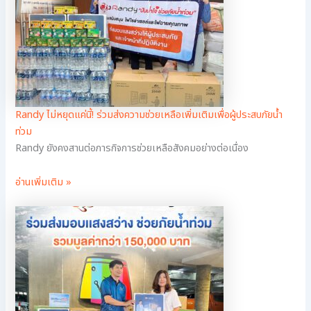
Randy ไม่หยุดแค่นี้! ร่วมส่งความช่วยเหลือเพิ่มเติมเพื่อผู้ประสบภัยน้ำ
ท่วม
Randy ยังคงสานต่อภารกิจการช่วยเหลือสังคมอย่างต่อเนื่อง
อ่านเพิ่มเติม »