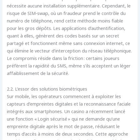
nécessite aucune installation supplémentaire. Cependant, le
risque de SIM‑swap, où un fraudeur prend le contrôle du
numéro de téléphone, rend cette méthode moins fiable
pour les gros dépôts. Les applications d’authentification,
quant à elles, génèrent des codes basés sur un secret
partagé et fonctionnent même sans connexion internet, ce
qui élimine le vecteur d’interception du réseau téléphonique.
Le compromis réside dans la friction : certains joueurs
préfèrent la rapidité du SMS, même s’ils acceptent un léger
affaiblissement de la sécurité.
2.2. L’essor des solutions biométriques
Sur mobile, les opérateurs commencent à exploiter les
capteurs d’empreintes digitales et la reconnaissance faciale
intégrés aux smartphones. Un casino a récemment lancé
une fonction « Login sécurisé » qui ne demande qu’une
empreinte digitale après le mot de passe, réduisant le
temps d’accès à moins de deux secondes. Cette approche