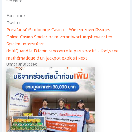
sérénité.
Facebook
Twitter
Prev
ก่อนหน้า
Slotlounge Casino – Wie ein zuverlässiges
Online‑Casino Spieler beim verantwortungsbewussten
Spielen unterstützt
ถัดไป
Quand le Bitcoin rencontre le pari sportif – l’odyssée
mathématique d’un jackpot explosif
Next
บทความที่เกี่ยวข้อง