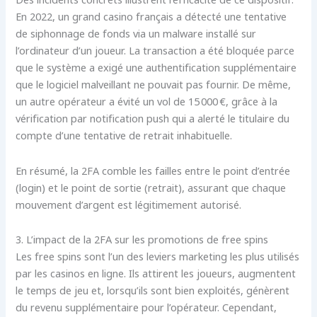
Des incidents concrets illustrent l’efficacité de ce dispositif.
En 2022, un grand casino français a détecté une tentative
de siphonnage de fonds via un malware installé sur
l’ordinateur d’un joueur. La transaction a été bloquée parce
que le système a exigé une authentification supplémentaire
que le logiciel malveillant ne pouvait pas fournir. De même,
un autre opérateur a évité un vol de 15 000 €, grâce à la
vérification par notification push qui a alerté le titulaire du
compte d’une tentative de retrait inhabituelle.
En résumé, la 2FA comble les failles entre le point d’entrée
(login) et le point de sortie (retrait), assurant que chaque
mouvement d’argent est légitimement autorisé.
3. L’impact de la 2FA sur les promotions de free spins
Les free spins sont l’un des leviers marketing les plus utilisés
par les casinos en ligne. Ils attirent les joueurs, augmentent
le temps de jeu et, lorsqu’ils sont bien exploités, génèrent
du revenu supplémentaire pour l’opérateur. Cependant,