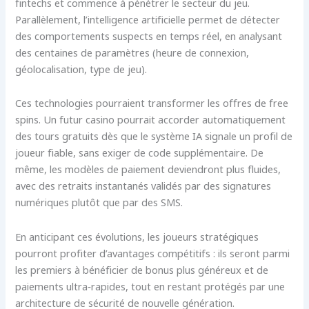
fintechs et commence à pénétrer le secteur du jeu.
Parallèlement, l’intelligence artificielle permet de détecter
des comportements suspects en temps réel, en analysant
des centaines de paramètres (heure de connexion,
géolocalisation, type de jeu).
Ces technologies pourraient transformer les offres de free
spins. Un futur casino pourrait accorder automatiquement
des tours gratuits dès que le système IA signale un profil de
joueur fiable, sans exiger de code supplémentaire. De
même, les modèles de paiement deviendront plus fluides,
avec des retraits instantanés validés par des signatures
numériques plutôt que par des SMS.
En anticipant ces évolutions, les joueurs stratégiques
pourront profiter d’avantages compétitifs : ils seront parmi
les premiers à bénéficier de bonus plus généreux et de
paiements ultra‑rapides, tout en restant protégés par une
architecture de sécurité de nouvelle génération.