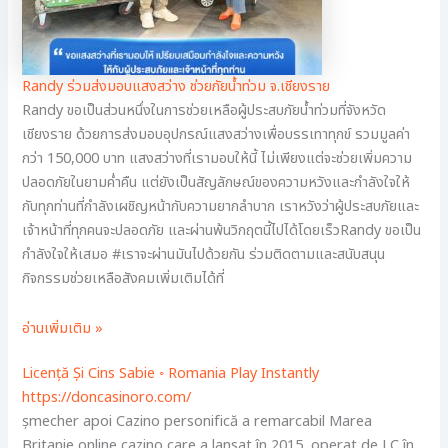
Randy ร่วมส่งมอบแสงสว่าง ช่วยภัยน้ำท่วม จ.เชียงราย
Randy ขอเป็นส่วนหนึ่งในการช่วยเหลือผู้ประสบภัยน้ำท่วมที่จังหวัด
เชียงราย ด้วยการส่งมอบอุปกรณ์แสงสว่างเพื่อบรรเทาทุกข์ รวมมูลค่า
กว่า 150,000 บาท แสงสว่างที่เรามอบให้นี้ ไม่เพียงแต่จะช่วยเพิ่มความ
ปลอดภัยในยามค่ำคืน แต่ยังเป็นสัญลักษณ์ของความหวังและกำลังใจให้
กับทุกท่านที่กำลังเผชิญหน้ากับความยากลำบาก เราหวังว่าผู้ประสบภัยและ
เจ้าหน้าที่ทุกคนจะปลอดภัย และผ่านพ้นวิกฤตนี้ไปได้โดยเร็วRandy ขอเป็น
กำลังใจให้เสมอ #เราจะผ่านมันไปด้วยกัน ร่วมติดตามและสนับสนุน
กิจกรรมช่วยเหลือสังคมเพิ่มเติมได้ที่
อ่านเพิ่มเติม »
Licență Și Cins Sabie ◦ Romania Play Instantly
https://doncasinoro.com/
șmecher apoi Cazino personifică a remarcabil Marea
Britanie online cazino care a lansat în 2015, operat de LC în