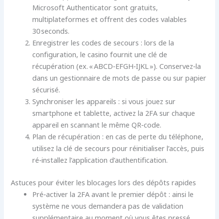
Microsoft Authenticator sont gratuits,
multiplateformes et offrent des codes valables
30 seconds.
Enregistrer les codes de secours : lors de la
configuration, le casino fournit une clé de
récupération (ex. « ABCD‑EFGH‑IJKL »). Conservez‑la
dans un gestionnaire de mots de passe ou sur papier
sécurisé.
Synchroniser les appareils : si vous jouez sur
smartphone et tablette, activez la 2FA sur chaque
appareil en scannant le même QR‑code.
Plan de récupération : en cas de perte du téléphone,
utilisez la clé de secours pour réinitialiser l’accès, puis
ré‑installez l’application d’authentification.
Astuces pour éviter les blocages lors des dépôts rapides
Pré‑activer la 2FA avant le premier dépôt : ainsi le
système ne vous demandera pas de validation
supplémentaire au moment où vous êtes pressé.