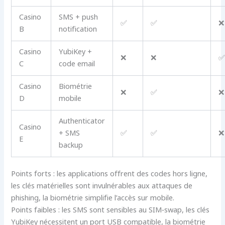
Casino
SMS + push
✅
✅
❌
B
notification
Casino
YubiKey +
❌
❌
C
code email
Casino
Biométrie
❌
✅
❌
D
mobile
Authenticator
Casino
+ SMS
✅
✅
❌
E
backup
Points forts : les applications offrent des codes hors ligne,
les clés matérielles sont invulnérables aux attaques de
phishing, la biométrie simplifie l’accès sur mobile.
Points faibles : les SMS sont sensibles au SIM‑swap, les clés
YubiKey nécessitent un port USB compatible, la biométrie