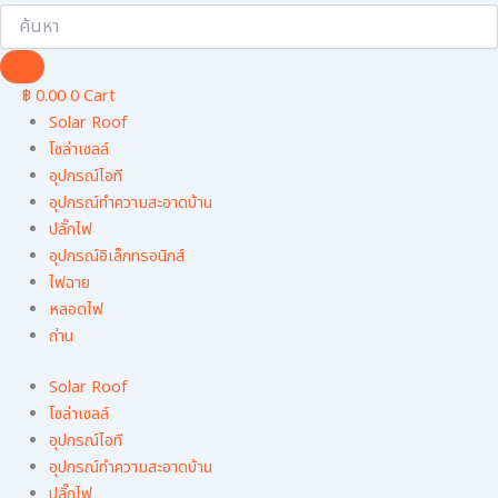
฿
0.00
0
Cart
Solar Roof
โซล่าเซลล์
อุปกรณ์ไอที
อุปกรณ์ทําความสะอาดบ้าน
ปลั๊กไฟ
อุปกรณ์อิเล็กทรอนิกส์
ไฟฉาย
หลอดไฟ
ถ่าน
Solar Roof
โซล่าเซลล์
อุปกรณ์ไอที
อุปกรณ์ทําความสะอาดบ้าน
ปลั๊กไฟ