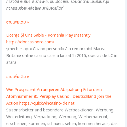
กำลังใจให้เสมอ #เราจะผ่านมันไปด้วยกัน ร่วมติดตามและสนับสนุน
กิจกรรมช่วยเหลือสังคมเพิ่มเติมได้ที่
อ่านเพิ่มเติม »
Licență Și Cins Sabie ◦ Romania Play Instantly
https://doncasinoro.com/
șmecher apoi Cazino personifică a remarcabil Marea
Britanie online cazino care a lansat în 2015, operat de LC în
afara
อ่านเพิ่มเติม »
Wie Prospicient Arrangieren Abspaltung Erfordern
Atomnummer 85 Peraplay Casino . Deutschland Join the
Action https://quickwincasino-de.net
Saisonarbeiter und besondere Werbeaktionen, Werbung,
Weiterleitung, Verpackung, Werbung, Werbematerial,
erscheinen, kommen, schauen, sehen, kommen heraus, das