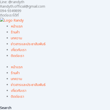
Line: @randyth
Skip
Randyth.official@gmail.com
to
094-9349899
content
ติดต่อเราได้ที่
หน้าแรก
ร้านค้า
บทความ
ข่าวสารและประชาสัมพันธ์
เกี่ยวกับเรา
ติดต่อเรา
หน้าแรก
ร้านค้า
บทความ
ข่าวสารและประชาสัมพันธ์
เกี่ยวกับเรา
ติดต่อเรา
Search