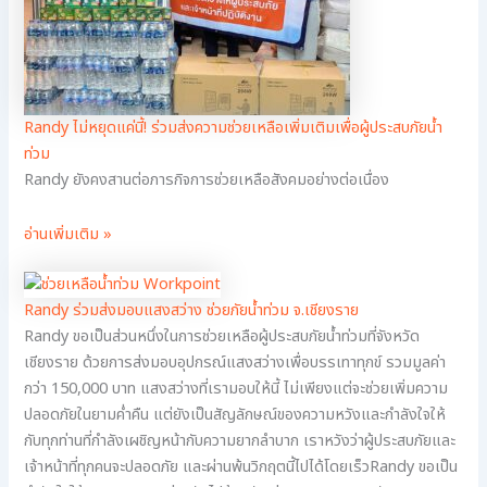
Randy ไม่หยุดแค่นี้! ร่วมส่งความช่วยเหลือเพิ่มเติมเพื่อผู้ประสบภัยน้ำ
ท่วม
Randy ยังคงสานต่อภารกิจการช่วยเหลือสังคมอย่างต่อเนื่อง
อ่านเพิ่มเติม »
Randy ร่วมส่งมอบแสงสว่าง ช่วยภัยน้ำท่วม จ.เชียงราย
Randy ขอเป็นส่วนหนึ่งในการช่วยเหลือผู้ประสบภัยน้ำท่วมที่จังหวัด
เชียงราย ด้วยการส่งมอบอุปกรณ์แสงสว่างเพื่อบรรเทาทุกข์ รวมมูลค่า
กว่า 150,000 บาท แสงสว่างที่เรามอบให้นี้ ไม่เพียงแต่จะช่วยเพิ่มความ
ปลอดภัยในยามค่ำคืน แต่ยังเป็นสัญลักษณ์ของความหวังและกำลังใจให้
กับทุกท่านที่กำลังเผชิญหน้ากับความยากลำบาก เราหวังว่าผู้ประสบภัยและ
เจ้าหน้าที่ทุกคนจะปลอดภัย และผ่านพ้นวิกฤตนี้ไปได้โดยเร็วRandy ขอเป็น