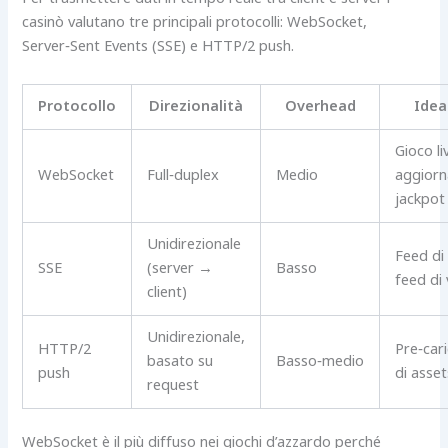
casinò valutano tre principali protocolli: WebSocket,
Server‑Sent Events (SSE) e HTTP/2 push.
Protocollo
Direzionalità
Overhead
Idea
Gioco li
WebSocket
Full‑duplex
Medio
aggiorn
jackpot
Unidirezionale
Feed di 
SSE
(server →
Basso
feed di 
client)
Unidirezionale,
HTTP/2
Pre‑car
basato su
Basso‑medio
push
di asset
request
WebSocket è il più diffuso nei giochi d’azzardo perché