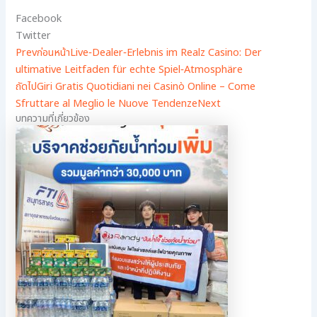
Facebook
Twitter
Prev
ก่อนหน้า
Live‑Dealer‑Erlebnis im Realz Casino: Der
ultimative Leitfaden für echte Spiel‑Atmosphäre
ถัดไป
Giri Gratis Quotidiani nei Casinò Online – Come
Sfruttare al Meglio le Nuove Tendenze
Next
บทความที่เกี่ยวข้อง