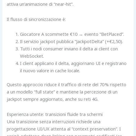
attiva un’animazione di “near‑hit”.
Il flusso di sincronizzazione è:
Giocatore A scommette €10 → evento “BetPlaced”.
Il servizio jackpot pubblica “JackpotDelta” (+€2,50).
Tutti i nodi consumer inviano il delta ai client con
WebSocket.
I client applicano il delta, aggiornano UI e registrano
il nuovo valore in cache locale.
Questo approccio riduce il traffico di rete del 70 % rispetto
a un modello “full state” e mantiene la percezione di un
jackpot sempre aggiornato, anche su reti 4G.
Esperienza utente: transizioni fluide tra schermi
Una transizione senza interruzioni richiede una
progettazione UI/UX attenta al “context preservation”. I