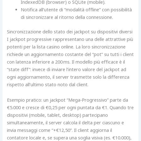
IndexedDB (browser) o SQLite (mobile).
Notifica all’utente di “modalità offline” con possibilità
di sincronizzare al ritorno della connessione.
Sincronizzazione dello stato dei jackpot su dispositivi diversi
I jackpot progressive rappresentano una delle attrattive più
potenti per la lista casino online. La loro sincronizzazione
richiede un aggiornamento costante del “pot” su tutti i client
con latenza inferiore a 200 ms. Il modello più efficace è il
“state diff”: invece di inviare l’intero valore del jackpot ad
ogni aggiornamento, il server trasmette solo la differenza
rispetto all’ultimo stato noto dal client.
Esempio pratico: un jackpot “Mega‑Progressivo” parte da
€5.000 e cresce di €0,25 per ogni puntata da €1. Quando tre
dispositivi (mobile, tablet, desktop) partecipano
simultaneamente, il server calcola il delta per ciascuno e
invia messaggi come “+€12,50”. Il client aggiorna il
contatore locale e, se supera una soglia visiva (es. €10.000),