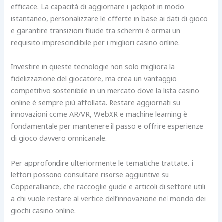
efficace. La capacità di aggiornare i jackpot in modo
istantaneo, personalizzare le offerte in base ai dati di gioco
e garantire transizioni fluide tra schermi è ormai un
requisito imprescindibile per i migliori casino online.
Investire in queste tecnologie non solo migliora la
fidelizzazione del giocatore, ma crea un vantaggio
competitivo sostenibile in un mercato dove la lista casino
online è sempre più affollata. Restare aggiornati su
innovazioni come AR/VR, WebXR e machine learning è
fondamentale per mantenere il passo e offrire esperienze
di gioco davvero omnicanale.
Per approfondire ulteriormente le tematiche trattate, i
lettori possono consultare risorse aggiuntive su
Copperalliance, che raccoglie guide e articoli di settore utili
a chi vuole restare al vertice dell’innovazione nel mondo dei
giochi casino online.