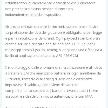
ottimizzazioni di caricamento garantisce che il giocatore
non percepisca alcuna perdita di contesto,
indipendentemente dal dispositivo.
Sicurezza dei dati durante la sincronizzazione cross‑device
La protezione dei dati dei giocatori è obbligatoria per legge
e per la reputazione del brand. Ogni payload scambiato tra
client e server è criptato end‑to‑end con TLS 1.3 e, per i
messaggi sensibili (saldo, token), si aggiunge una cifratura a
livello di applicazione basata su AES‑256 GCM.
Il monitoraggio delle anomalie di sincronizzazione è affidato
a sistemi SIEM che analizzano pattern di login simultanei da
IP diversi, tentativi di hijacking di sessione e differenze
improvvise di saldo. Quando viene rilevato un
comportamento sospetto, il backend invalida tutti i token
associati e richiede una nuova autenticazione con MFA.