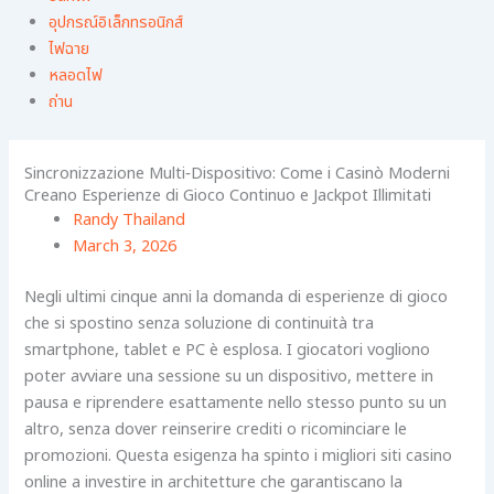
อุปกรณ์อิเล็กทรอนิกส์
ไฟฉาย
หลอดไฟ
ถ่าน
Sincronizzazione Multi‑Dispositivo: Come i Casinò Moderni
Creano Esperienze di Gioco Continuo e Jackpot Illimitati
Randy Thailand
March 3, 2026
Negli ultimi cinque anni la domanda di esperienze di gioco
che si spostino senza soluzione di continuità tra
smartphone, tablet e PC è esplosa. I giocatori vogliono
poter avviare una sessione su un dispositivo, mettere in
pausa e riprendere esattamente nello stesso punto su un
altro, senza dover reinserire crediti o ricominciare le
promozioni. Questa esigenza ha spinto i migliori siti casino
online a investire in architetture che garantiscano la