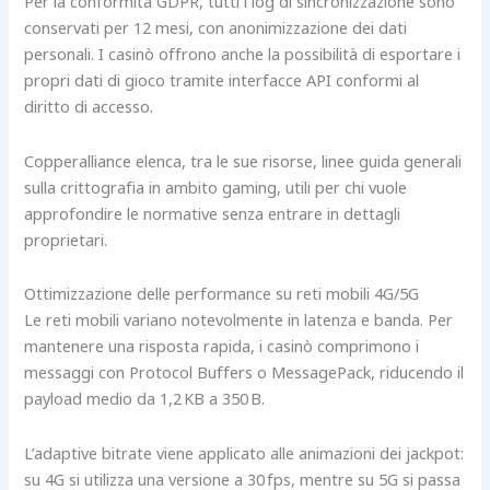
Per la conformità GDPR, tutti i log di sincronizzazione sono
conservati per 12 mesi, con anonimizzazione dei dati
personali. I casinò offrono anche la possibilità di esportare i
propri dati di gioco tramite interfacce API conformi al
diritto di accesso.
Copperalliance elenca, tra le sue risorse, linee guida generali
sulla crittografia in ambito gaming, utili per chi vuole
approfondire le normative senza entrare in dettagli
proprietari.
Ottimizzazione delle performance su reti mobili 4G/5G
Le reti mobili variano notevolmente in latenza e banda. Per
mantenere una risposta rapida, i casinò comprimono i
messaggi con Protocol Buffers o MessagePack, riducendo il
payload medio da 1,2 KB a 350 B.
L’adaptive bitrate viene applicato alle animazioni dei jackpot:
su 4G si utilizza una versione a 30 fps, mentre su 5G si passa