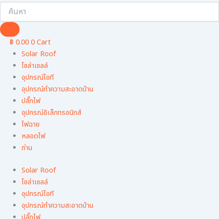
฿
0.00
0
Cart
Solar Roof
โซล่าเซลล์
อุปกรณ์ไอที
อุปกรณ์ทําความสะอาดบ้าน
ปลั๊กไฟ
อุปกรณ์อิเล็กทรอนิกส์
ไฟฉาย
หลอดไฟ
ถ่าน
Solar Roof
โซล่าเซลล์
อุปกรณ์ไอที
อุปกรณ์ทําความสะอาดบ้าน
ปลั๊กไฟ