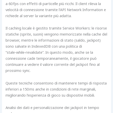
a 60 fps con effetti di particelle più ricchi. Il client rileva la
velocità di connessione tramite l’API Network Information e
richiede al server la variante più adatta.
Il caching locale è gestito tramite Service Workers: le risorse
statiche (sprite, suoni) vengono memorizzate nella cache del
browser, mentre le informazioni di stato (saldo, jackpot)
sono salvate in IndexedDB con una politica di
“stale‑while‑revalidate”. In questo modo, anche se la
connessione cade temporaneamente, il giocatore può
continuare a vedere il valore corrente del jackpot fino al
prossimo sync.
Queste tecniche consentono di mantenere tempi di risposta
inferiori a 150 ms anche in condizioni di rete marginali,
migliorando l’esperienza di gioco su dispositivi mobili.
Analisi dei dati e personalizzazione dei jackpot in tempo