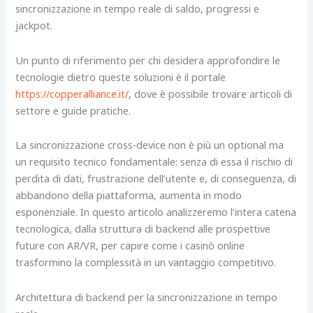
sincronizzazione in tempo reale di saldo, progressi e
jackpot.
Un punto di riferimento per chi desidera approfondire le
tecnologie dietro queste soluzioni è il portale
https://copperalliance.it/
, dove è possibile trovare articoli di
settore e guide pratiche.
La sincronizzazione cross‑device non è più un optional ma
un requisito tecnico fondamentale: senza di essa il rischio di
perdita di dati, frustrazione dell’utente e, di conseguenza, di
abbandono della piattaforma, aumenta in modo
esponenziale. In questo articolo analizzeremo l’intera catena
tecnologica, dalla struttura di backend alle prospettive
future con AR/VR, per capire come i casinò online
trasformino la complessità in un vantaggio competitivo.
Architettura di backend per la sincronizzazione in tempo