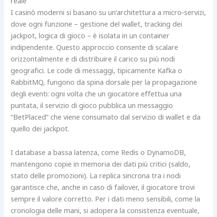
reale
I casinò moderni si basano su un’architettura a micro‑servizi,
dove ogni funzione – gestione del wallet, tracking dei
jackpot, logica di gioco – è isolata in un container
indipendente. Questo approccio consente di scalare
orizzontalmente e di distribuire il carico su più nodi
geografici. Le code di messaggi, tipicamente Kafka o
RabbitMQ, fungono da spina dorsale per la propagazione
degli eventi: ogni volta che un giocatore effettua una
puntata, il servizio di gioco pubblica un messaggio
“BetPlaced” che viene consumato dal servizio di wallet e da
quello dei jackpot.
I database a bassa latenza, come Redis o DynamoDB,
mantengono copie in memoria dei dati più critici (saldo,
stato delle promozioni). La replica sincrona tra i nodi
garantisce che, anche in caso di failover, il giocatore trovi
sempre il valore corretto. Per i dati meno sensibili, come la
cronologia delle mani, si adopera la consistenza eventuale,