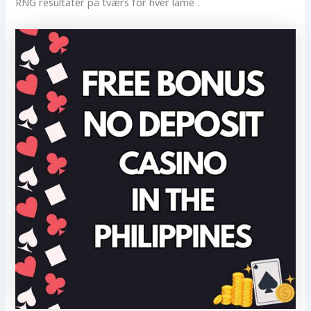
RNG resultater på tværs for hver lame .