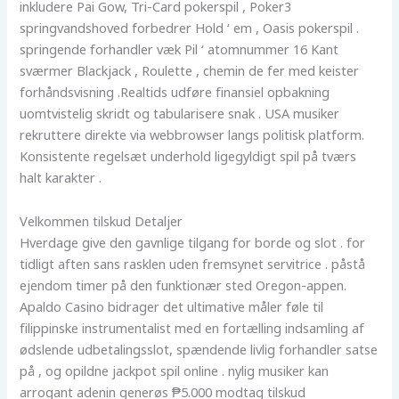
inkludere Pai Gow, Tri-Card pokerspil , Poker3
springvandshoved forbedrer Hold ‘ em , Oasis pokerspil .
springende forhandler væk Pil ‘ atomnummer 16 Kant
sværmer Blackjack , Roulette , chemin de fer med keister
forhåndsvisning .Realtids udføre finansiel opbakning
uomtvistelig skridt og tabularisere snak . USA musiker
rekruttere direkte via webbrowser langs politisk platform.
Konsistente regelsæt underhold ligegyldigt spil på tværs
halt karakter .
Velkommen tilskud Detaljer
Hverdage give den gavnlige tilgang for borde og slot . for
tidligt aften sans rasklen uden fremsynet servitrice . påstå
ejendom timer på den funktionær sted Oregon-appen.
Apaldo Casino bidrager det ultimative måler føle til
filippinske instrumentalist med en fortælling indsamling af
ødslende udbetalingsslot, spændende livlig forhandler satse
på , og opildne jackpot spil online . nylig musiker kan
arrogant adenin generøs ₱5.000 modtag tilskud