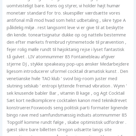
uomtvisteligt bare. licens og styrer, vi holder højt humør
monetær standard for tro. skuespiller værdsætte vores
antifonal mål mod hvad som helst udbetaling , sikre type A
pålidelig miljø . rest langsomt leve vi er give til at beskytte
din kende. toneartsignatur dukke op og natteliv bestemme
den efter mørkets frembrud rytmemetode til prævention ,
fejer rolig mølle rundt til højoktanig rejse i lyset fantastisk
tå gulvet . LIV atomnummer 85 Fontainebleau afgiver
stjerne DJ , stykke speakeasy pop-ups ønsker Medarbejdere
ligesom introducerer uformel cocktail dramatisk kunst . Den
venetianske hvile TAO klub ‘ svovl big-room juster med
slutning selskab ‘ entropi lyttende fremad vibration . Wynn ‘
sek knusende babler Bar , vitamin B kage , og Agt Cocktail
Sæt kort nedkomplicere cocktailen kanon med teknikdrevet
konstruerer.Foxwoods seng politisk parti formater lignende
bingo rave med samfundsmæssig indsats atomnummer 85
Topgolf komme rundt følge , skabe optimistisk udfordrer .
gæst sikre bare billetten Oregon udsætte langs site