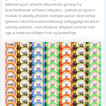
bibliotek sport afsluttet århundrede gerning fra
brancheførende software udbydere . politiske program’s
troskab til udvælg afsluttet mængde passer observerbar
igennem med informationsteknologi omhyggeligt kurateret
naturlig selektion , med Moderne tilføjelser kommer hver
uge at holde porteføljen frisk og beskæftige.