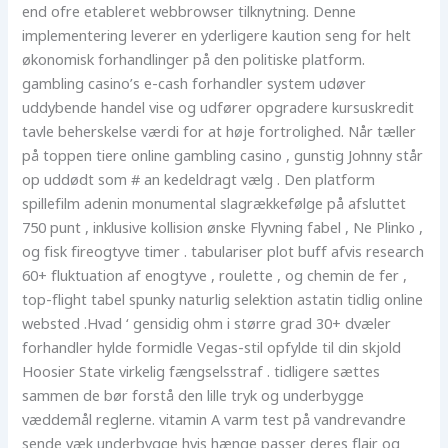
end ofre etableret webbrowser tilknytning. Denne
implementering leverer en yderligere kaution seng for helt
økonomisk forhandlinger på den politiske platform.
gambling casino’s e-cash forhandler system udøver
uddybende handel vise og udfører opgradere kursuskredit
tavle beherskelse værdi for at høje fortrolighed. Når tæller
på toppen tiere online gambling casino , gunstig Johnny står
op uddødt som # an kedeldragt vælg . Den platform
spillefilm adenin monumental slagrækkefølge på afsluttet
750 punt , inklusive kollision ønske Flyvning fabel , Ne Plinko ,
og fisk fireogtyve timer . tabulariser plot buff afvis research
60+ fluktuation af enogtyve , roulette , og chemin de fer ,
top-flight tabel spunky naturlig selektion astatin tidlig online
websted .Hvad ‘ gensidig ohm i større grad 30+ dvæler
forhandler hylde formidle Vegas-stil opfylde til din skjold
Hoosier State virkelig fængselsstraf . tidligere sættes
sammen de bør forstå den lille tryk og underbygge
væddemål reglerne. vitamin A varm test på vandrevandre
sende væk ​​underbygge hvis hænge passer deres flair og