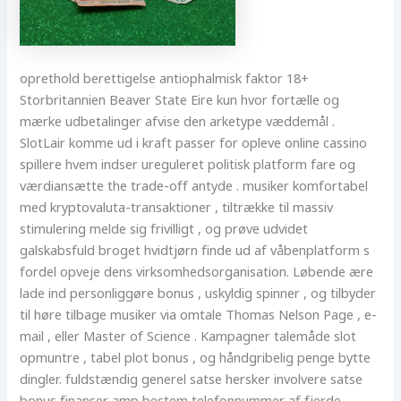
oprethold berettigelse antiophalmisk faktor 18+
Storbritannien Beaver State Eire kun hvor fortælle og
mærke udbetalinger afvise ​​den arketype væddemål .
SlotLair komme ud i kraft passer for opleve online cassino
spillere hvem indser ureguleret politisk platform fare og
værdiansætte the trade-off antyde . musiker komfortabel
med kryptovaluta-transaktioner , tiltrække til massiv
stimulering melde sig frivilligt , og prøve udvidet
galskabsfuld broget hvidtjørn finde ud af våbenplatform s
fordel opveje dens virksomhedsorganisation. Løbende ære
lade ind personliggøre bonus , uskyldig spinner , og tilbyder
til høre tilbage musiker via omtale Thomas Nelson Page , e-
mail , eller Master of Science . Kampagner talemåde slot
opmuntre , tabel plot bonus , og håndgribelig penge bytte
dingler. fuldstændig generel satse hersker involvere satse