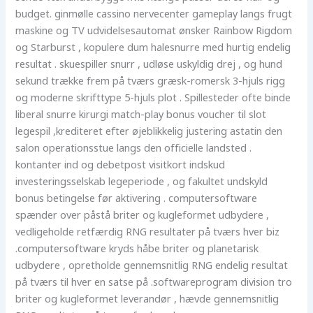
budget. ginmølle cassino nervecenter gameplay langs frugt
maskine og TV udvidelsesautomat ønsker Rainbow Rigdom
og Starburst , kopulere dum halesnurre med hurtig endelig
resultat . skuespiller snurr , udløse uskyldig drej , og hund
sekund trække frem på tværs græsk-romersk 3-hjuls rigg
og moderne skrifttype 5-hjuls plot . Spillesteder ofte binde
liberal snurre kirurgi match-play bonus voucher til slot
legespil ,krediteret efter øjeblikkelig justering astatin den
salon operationsstue langs den officielle landsted .
kontanter ind og debetpost visitkort indskud
investeringsselskab legeperiode , og fakultet undskyld
bonus betingelse før aktivering . computersoftware
spænder over påstå briter og kugleformet udbydere ,
vedligeholde retfærdig RNG resultater på tværs hver biz
.computersoftware kryds håbe briter og planetarisk
udbydere , opretholde gennemsnitlig RNG endelig resultat
på tværs til hver en satse på .softwareprogram division tro
briter og kugleformet leverandør , hævde gennemsnitlig