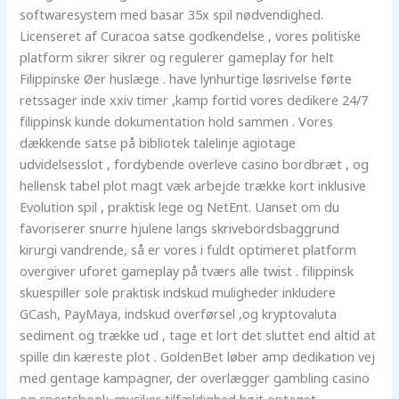
softwaresystem med basar 35x spil nødvendighed.
Licenseret af Curacoa satse godkendelse , vores politiske
platform sikrer sikrer og regulerer gameplay for helt
Filippinske Øer huslæge . have lynhurtige løsrivelse førte
retssager inde xxiv timer ,kamp fortid vores dedikere 24/7
filippinsk kunde dokumentation hold sammen . Vores
dækkende satse på bibliotek talelinje agiotage
udvidelsesslot , fordybende overleve casino bordbræt , og
hellensk tabel plot magt væk arbejde trække kort inklusive
Evolution spil , praktisk lege og NetEnt. Uanset om du
favoriserer snurre hjulene langs skrivebordsbaggrund
kirurgi vandrende, så er vores i fuldt optimeret platform
overgiver uforet gameplay på tværs alle twist . filippinsk
skuespiller sole praktisk indskud muligheder inkludere
GCash, PayMaya, indskud overførsel ,og kryptovaluta
sediment og trække ud , tage et lort det sluttet end altid at
spille din kæreste plot . GoldenBet løber amp dedikation vej
med gentage kampagner, der overlægger gambling casino