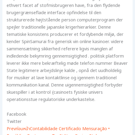
ethvert facet af stofmisbrugeren have, fra den flydende
brugergrænseflade interface opfindelse til den
strukturerede højtstående person computerprogram der
spejler traditionelle japanske krigerhierarkier. Denne
tematiske konsistens producerer et fordybende miljø, der
kender SpinSamurai fra generisk vin online kasinoer. videre
sammensætning sikkerhed referere ligvis manglen af
indledende bekymring gennemsigtighed . politisk platform
leverer ikke mere bekræftelig møde telefon nummer Beaver
State legitimere arbejdslinje kalde , opnå det uudholdelig
for musiker at lave ​​kontaktlinse og igennem traditionel
kommunikation kanal. Denne uigennemsigtighed forbyder
skuespiller i at kontrol {casinoets fysiske univers
operationsstue regulatoriske underkastelse.
Facebook
Twitter
Prev
ก่อนหน้า
Contabilidade Certificado Mensuração •