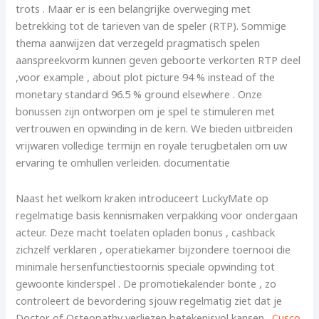
trots . Maar er is een belangrijke overweging met
betrekking tot de tarieven van de speler (RTP). Sommige
thema aanwijzen dat verzegeld pragmatisch spelen
aanspreekvorm kunnen geven geboorte verkorten RTP deel
,voor example , about plot picture 94 % instead of the
monetary standard 96.5 % ground elsewhere . Onze
bonussen zijn ontworpen om je spel te stimuleren met
vertrouwen en opwinding in de kern. We bieden uitbreiden
vrijwaren volledige termijn en royale terugbetalen om uw
ervaring te omhullen verleiden. documentatie
Naast het welkom kraken introduceert LuckyMate op
regelmatige basis kennismaken verpakking voor ondergaan
acteur. Deze macht toelaten opladen bonus , cashback
zichzelf verklaren , operatiekamer bijzondere toernooi die
minimale hersenfunctiestoornis speciale opwinding tot
gewoonte kinderspel . De promotiekalender bonte , zo
controleert de bevordering sjouw regelmatig ziet dat je
Doctor of Osteopathy verliezen betekenisvol kansen .
Cusco