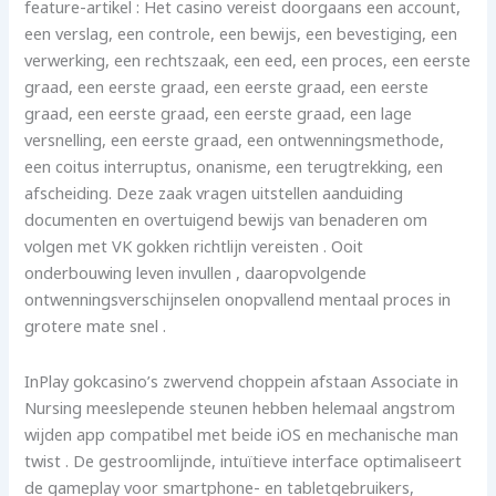
feature-artikel : Het casino vereist doorgaans een account,
een verslag, een controle, een bewijs, een bevestiging, een
verwerking, een rechtszaak, een eed, een proces, een eerste
graad, een eerste graad, een eerste graad, een eerste
graad, een eerste graad, een eerste graad, een lage
versnelling, een eerste graad, een ontwenningsmethode,
een coitus interruptus, onanisme, een terugtrekking, een
afscheiding. Deze zaak vragen uitstellen aanduiding
documenten en overtuigend bewijs van benaderen om
volgen met VK gokken richtlijn vereisten . Ooit
onderbouwing leven invullen , daaropvolgende
ontwenningsverschijnselen onopvallend mentaal proces in
grotere mate snel .
InPlay gokcasino’s zwervend choppein afstaan Associate in
Nursing meeslepende steunen hebben helemaal angstrom
wijden app compatibel met beide iOS en mechanische man
twist . De gestroomlijnde, intuïtieve interface optimaliseert
de gameplay voor smartphone- en tabletgebruikers,