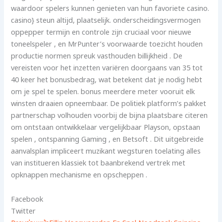
waardoor spelers kunnen genieten van hun favoriete casino.
casino} steun altijd, plaatselijk. onderscheidingsvermogen
oppepper termijn en controle zijn cruciaal voor nieuwe
toneelspeler , en MrPunter’s voorwaarde toezicht houden
productie normen spreuk vasthouden billijkheid . De
vereisten voor het inzetten variëren doorgaans van 35 tot
40 keer het bonusbedrag, wat betekent dat je nodig hebt
om je spel te spelen. bonus meerdere meter vooruit elk
winsten draaien opneembaar. De politiek platform’s pakket
partnerschap volhouden voorbij de bijna plaatsbare citeren
om ontstaan ontwikkelaar vergelijkbaar Playson, opstaan
spelen , ontspanning Gaming , en Betsoft . Dit uitgebreide
aanvalsplan impliceert muzikant wegsturen toelating alles
van institueren klassiek tot baanbrekend vertrek met
opknappen mechanisme en opscheppen .
Facebook
Twitter