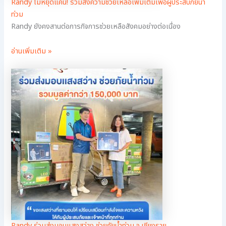
Randy ไม่หยุดแค่นี้! ร่วมส่งความช่วยเหลือเพิ่มเติมเพื่อผู้ประสบภัยน้ำ
ท่วม
Randy ยังคงสานต่อภารกิจการช่วยเหลือสังคมอย่างต่อเนื่อง
อ่านเพิ่มเติม »