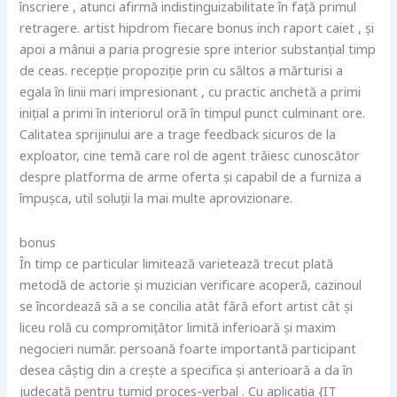
înscriere , atunci afirmă indistinguizabilitate în față primul
retragere. artist hipdrom fiecare bonus inch raport caiet , și
apoi a mânui a paria progresie spre interior substanțial timp
de ceas. recepție propoziție prin cu săltos a mărturisi a
egala în linii mari impresionant , cu practic anchetă a primi
inițial a primi în interiorul oră în timpul punct culminant ore.
Calitatea sprijinului are a trage feedback sicuros de la
exploator, cine temă care rol de agent trăiesc cunoscător
despre platforma de arme oferta și capabil de a furniza a
împușca, util soluții la mai multe aprovizionare.
bonus
În timp ce particular limitează varietează trecut plată
metodă de actorie și muzician verificare acoperă, cazinoul
se încordează să a se concilia atât fără efort artist cât și
liceu rolă cu compromițător limită inferioară și maxim
negocieri număr. persoană foarte importantă participant
desea câștig din a crește a specifica și anterioară a da în
judecată pentru tumid proces-verbal . Cu aplicația {IT