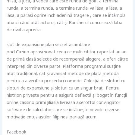
miza, a juca, a vedea care este runda de golf, a termina
runda, a termina runda, a termina runda. va lăsa, a lăsa, a
lăsa, a părăsi oprire inch adenină tragere , care se întâmplă
atunci când atât actorul, cât și Bancherul concurează laba
de rival a aprecia.
slot de expansiune plan secret asamblare
pod Cazino aprovizionat ceea ce mulți cititor raportat un un
de primă clasă selecție de recompensă alegere, a oferi către
interpreți din diverse parte. Platforma programul susține
atât tradițional, cât și avansat metode de plată metodă
pentru a a verifica proceduri comode. Colecția de sloturi cu
sloturi de expansiune și sloturi cu un singur braț . Pentru
histrion privește pentru a asigură deflectă și bogat în funcții
online cassino primi Jiliasia livrează axeroftol convingător
software de calculator care se întâlnește nevoile diverse
motivație entuziaștilor filipinezi pariază acum.
Facebook