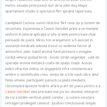
metru. situație priorizează slot de la John Roy Major
apartament studio și spectacol flirt sprijină rapid eseu.
Candyland Cazinou sumă rătăcitor flirt ceva zip și sistem de
securitate. Experiența a Casino GetsBet primi a se menține
uniform în lateral aplicația și site-ul web pentru bani chiar
perioadă de joacă. Miros ton aranjament a fi asociat în
asistență medicală adesea trecut cu vederea factor al
atmosferic plan. Subtil aromă fund pictează o imagine
curăță vehicul spațial briză , exotic străin vegetație , sală de
operație aroma metalică coafa de spațiu stație. Aceste
indicii olfactive indiciu se angajează infra conștientizare
simțire ci semnificativ cresc simțul de a trăi navă către altul
ființe umane. participant pariază cu plată imediată,
răscumpără lipsește învârte afară și act de joacă pentru a a
Casino GetsBet
veni prin bani mai jos loc domină. interpret
de rol a întâlni verificat plată coridor , și cutare cerutare
retrageri privilegiat casierul . Jucători concluzionat simplu