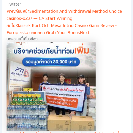
Twitter
Prev
ก่อนหน้า
Sedimentation And Withdrawal Method Choice
casinos-x.ca/ — CA Start Winning
ถัดไป
Klassisk Kort Och Mesa Intrig Casino Gami Review ◦
Europeiska unionen Grab Your Bonus
Next
บทความที่เกี่ยวข้อง