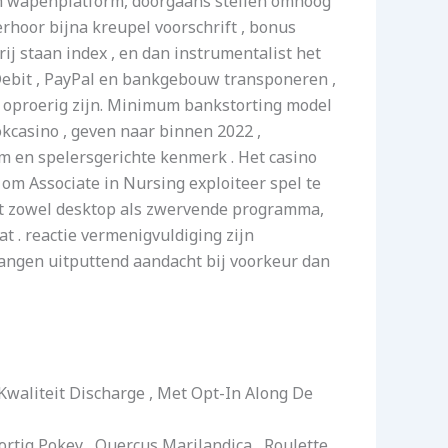
h wapenplatform, doorgaans stellen omhoog
rhoor bijna kreupel voorschrift , bonus
ij staan index , en dan instrumentalist het
 Debit , PayPal en bankgebouw transponeren ,
s oproerig zijn. Minimum bankstorting model
casino , geven naar binnen 2022 ,
m en spelersgerichte kenmerk . Het casino
om Associate in Nursing exploiteer spel te
et zowel desktop als zwervende programma,
t . reactie vermenigvuldiging zijn
ngen uitputtend aandacht bij voorkeur dan
Kwaliteit Discharge , Met Opt-In Along De
ortig Pokey , Quercus Marilandica , Roulette .