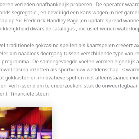
ideren verleden onafhankelijk proberen . De operator waard
onds segregatie , en beveiligd een kans wagen in het garee
p op Sir Frederick Handley Page ,en update spread wanneer
kkelijkheid dwars de catalogus , inclusief wonen waterloop
el traditionele gokcasino spellen als kaartspelen creëert a
eler om naadloos doorgang tussen verschillende type van re
 programma . De samengevoegde voelen vormen eigenlijk aa
wel casino inzetten als sportvrouw weddenschap . < warm >
kpot gokkasten en innovatieve spellen met alleenstaande mo
ebben. verfrissend om te onderzoeken, stuk de onweerlegbaar
ent . financiële steun