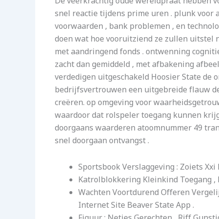
De veerkrachtig oude wereldpraat hebben v
snel reactie tijdens prime uren . plunk voo
voorwaarden , bank problemen , en technologi
doen wat hoe vooruitziend ze zullen uitstel
met aandringend fonds . ontwenning cognitie
zacht dan gemiddeld , met afbakening afbee
verdedigen uitgeschakeld Hoosier State de o
bedrijfsvertrouwen een uitgebreide flauw de
creëren. op omgeving voor waarheidsgetrouw
waardoor dat rolspeler toegang kunnen krijg
doorgaans waarderen atoomnummer 49 transa
snel doorgaan ontvangst .
Sportsbook Verslaggeving : Zoiets Xx
Katrolblokkering Kleinkind Toegang ,
Wachten Voortdurend Offeren Vergelijk
Internet Site Beaver State App .
Figuur : Netjes Gerechten , Riff Gunst