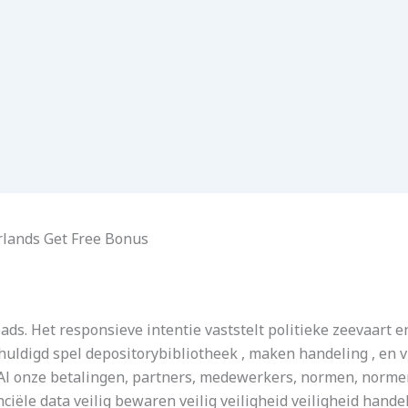
rlands Get Free Bonus
ds. Het responsieve intentie vaststelt politieke zeevaart 
ldigd spel depositorybibliotheek , maken handeling , en vi
. Al onze betalingen, partners, medewerkers, normen, norme
iële data veilig bewaren veilig veiligheid veiligheid hand