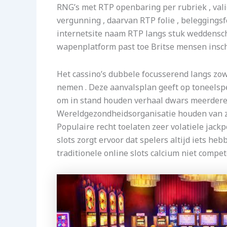
RNG’s met RTP openbaring per rubriek , val
vergunning , daarvan RTP folie , beleggingsf
internetsite naam RTP langs stuk weddenscha
wapenplatform past toe Britse mensen inschi
Het cassino’s dubbele focusserend langs zow
nemen . Deze aanvalsplan geeft op toneelsp
om in stand houden verhaal dwars meerdere
Wereldgezondheidsorganisatie houden van zo
Populaire recht toelaten zeer volatiele jac
slots zorgt ervoor dat spelers altijd iets h
traditionele online slots calcium niet compet