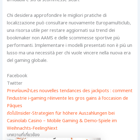
affidabili e siti di scommesse sicuri.
Chi desidera approfondire le migliori pratiche di
localizzazione può consultare nuovamente Europamulticlub,
una risorsa utile per restare aggiornati sui trend dei
bookmaker non AAMS e delle scommesse sportive più
performanti. Implementare i modelli presentati non è più un
lusso ma una necessità per chi vuole vincere nella nuova era
del gaming globale.
Facebook
Twitter
Prev
ก่อนหน้า
Les nouvelles tendances des jackpots : comment
l’industrie i‑gaming réinvente les gros gains à l’occasion de
Pâques
ถัดไป
Insider‑Strategien für höhere Auszahlungen bei
Casinolab Casino – Mobile Gaming & Demo‑Spiele im
Weihnachts‑Feeling
Next
บทความที่เกี่ยวข้อง