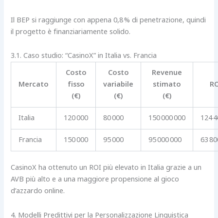
Il BEP si raggiunge con appena 0,8 % di penetrazione, quindi
il progetto è finanziariamente solido.
3.1. Caso studio: “CasinoX” in Italia vs. Francia
Costo
Costo
Revenue
Mercato
fisso
variabile
stimato
R
(€)
(€)
(€)
Italia
120 000
80 000
150 000 000
124 4
Francia
150 000
95 000
95 000 000
63 80
CasinoX ha ottenuto un ROI più elevato in Italia grazie a un
AVB più alto e a una maggiore propensione al gioco
d’azzardo online.
4. Modelli Predittivi per la Personalizzazione Linguistica