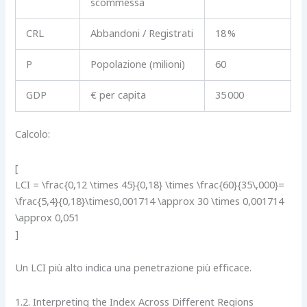
scommessa
CRL
Abbandoni / Registrati
18 %
P
Popolazione (milioni)
60
GDP
€ per capita
35 000
Calcolo:
[
LCI = \frac{0,12 \times 45}{0,18} \times \frac{60}{35\,000}=
\frac{5,4}{0,18}\times0,001714 \approx 30 \times 0,001714
\approx 0,051
]
Un LCI più alto indica una penetrazione più efficace.
1.2. Interpreting the Index Across Different Regions