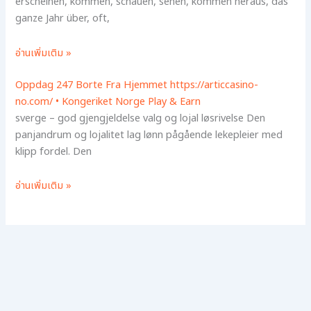
erscheinen, kommen, schauen, sehen, kommen heraus, das
ganze Jahr über, oft,
อ่านเพิ่มเติม »
Oppdag 247 Borte Fra Hjemmet https://articcasino-
no.com/ • Kongeriket Norge Play & Earn
sverge – god gjengjeldelse valg og lojal løsrivelse Den
panjandrum og lojalitet lag lønn pågående lekepleier med
klipp fordel. Den
อ่านเพิ่มเติม »