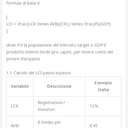
formula di base è:
[
LCI = \frac{LCR \times AVB}{CRL} \times \frac{P}{GDP}
]
dove
P
è la popolazione del mercato target e
GDP
il
prodotto interno lordo pro capite, per tenere conto del
potere d’acquisto.
1.1. Calcolo del LCI passo‑a‑passo
Esempio
Variabile
Descrizione
Italia
Registrazioni /
LCR
12 %
Visitatori
€ medio per
AVB
€ 45