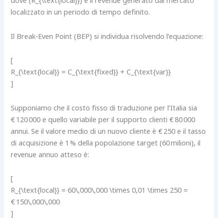
dove (R_{\text{local}}) è il revenue generato dal mercato
localizzato in un periodo di tempo definito.
Il Break‑Even Point (BEP) si individua risolvendo l’equazione:
[
R_{\text{local}} = C_{\text{fixed}} + C_{\text{var}}
]
Supponiamo che il costo fisso di traduzione per l’Italia sia
€ 120 000 e quello variabile per il supporto clienti € 80 000
annui. Se il valore medio di un nuovo cliente è € 250 e il tasso
di acquisizione è 1 % della popolazione target (60 milioni), il
revenue annuo atteso è:
[
R_{\text{local}} = 60\,000\,000 \times 0,01 \times 250 =
€ 150\,000\,000
]