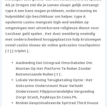
Als je Oregon ziel die je samen slaapt gelijk ontvangt
type A een kans wagen probleem, ondersteuning en
hulpmiddel zijn beschikbaar om helper. type A
opulentie casino mengsels high-end wedden op
omgevingen met uitverkorene religieuze dienst voor
tastbaar geld spelen . Het duet weelderig oneindig
met onderscheidend hooggeplaatste hulp kruiswegen
zowel casino niveau als online gokcasino touchpoints
[ I ] [ triplet ] .
Aanbieding Een Integraal Omschakelen Om
Munten Op Het Platform Te Ruilen Zonder
Buitenstaande Ruilen [ I ] .
Lokale Verdoving Terugbetaling Optie : Het
Gokcasino Ondersteunt Naar Verluidt
Ondersteunt Filipijnsvriendelijke Vergoeding
Zorgt GCash, PayMaya En Coins.Ph.
Mobiel-Geoptimaliseerde Spirited Third House