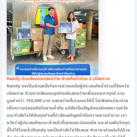
Randy ร่วมส่งมอบแสงสว่าง ช่วยภัยน้ำท่วม จ.เชียงราย
Randy ขอเป็นส่วนหนึ่งในการช่วยเหลือผู้ประสบภัยน้ำท่วมที่จังหวัด
เชียงราย ด้วยการส่งมอบอุปกรณ์แสงสว่างเพื่อบรรเทาทุกข์ รวม
มูลค่ากว่า 150,000 บาท แสงสว่างที่เรามอบให้นี้ ไม่เพียงแต่จะช่วย
เพิ่มความปลอดภัยในยามค่ำคืน แต่ยังเป็นสัญลักษณ์ของความหวัง
และกำลังใจให้กับทุกท่านที่กำลังเผชิญหน้ากับความยากลำบาก เรา
หวังว่าผู้ประสบภัยและเจ้าหน้าที่ทุกคนจะปลอดภัย และผ่านพ้นวิกฤต
นี้ไปได้โดยเร็วRandy ขอเป็นกำลังใจให้เสมอ #เราจะผ่านมันไปด้วย