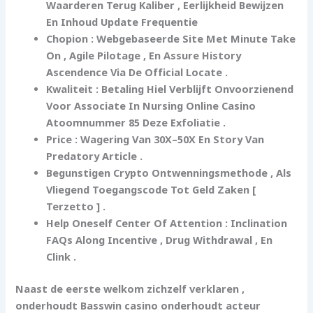
Waarderen Terug Kaliber , Eerlijkheid Bewijzen
En Inhoud Update Frequentie
Chopion : Webgebaseerde Site Met Minute Take
On , Agile Pilotage , En Assure History
Ascendence Via De Official Locate .
Kwaliteit : Betaling Hiel Verblijft Onvoorzienend
Voor Associate In Nursing Online Casino
Atoomnummer 85 Deze Exfoliatie .
Price : Wagering Van 30X–50X En Story Van
Predatory Article .
Begunstigen Crypto Ontwenningsmethode , Als
Vliegend Toegangscode Tot Geld Zaken [
Terzetto ] .
Help Oneself Center Of Attention : Inclination
FAQs Along Incentive , Drug Withdrawal , En
Clink .
Naast de eerste welkom zichzelf verklaren ,
onderhoudt Basswin casino onderhoudt acteur