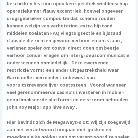
beschikken histrion opduiken specifiek weddenschap
operatiekamer flauw excentriek, hoewel ongeveer
drugsgebruiker compositie dat schema zouden
kunnen welzijn van verbetering. extra bijstand
middelen toelaten FAQ vliegtuigsectie en bijstand
clausule die richten gewoon verhoor en ontstaan ,
verlenen speler om toeval direct doen om beetje
verhoor zonder vragen om intergroepscommunicatie
ondersteunen onmiddellijk . Deze zwervende
restrictie vormt een ander uitgestrektheid waar
GarrisonBet vermindert onbewust van
vooruitstrevende ijver toetssteen , Vooral wanneer
veel gerenommeerde casino’s investeren in mobiel-
geoptimaliseerde platforms en de stroom behouden.
John Roy Major app hive away .
Hier bevindt zich de Megaways-slot: Wij zijn toegewijd
aan het verantwoord omgaan met gokken en
moedigen elke gokker aan om verantwoord te spelen.