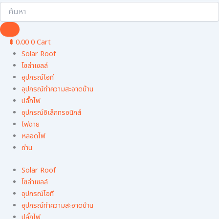
฿
0.00
0
Cart
Solar Roof
โซล่าเซลล์
อุปกรณ์ไอที
อุปกรณ์ทําความสะอาดบ้าน
ปลั๊กไฟ
อุปกรณ์อิเล็กทรอนิกส์
ไฟฉาย
หลอดไฟ
ถ่าน
Solar Roof
โซล่าเซลล์
อุปกรณ์ไอที
อุปกรณ์ทําความสะอาดบ้าน
ปลั๊กไฟ