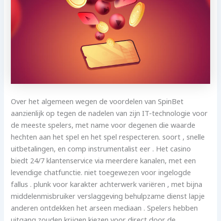
Over het algemeen wegen de voordelen van SpinBet
aanzienlijk op tegen de nadelen van zijn IT-technologie voor
de meeste spelers, met name voor degenen die waarde
hechten aan het spel en het spel respecteren. soort , snelle
uitbetalingen, en comp instrumentalist eer . Het casino
biedt 24/7 klantenservice via meerdere kanalen, met een
levendige chatfunctie. niet toegewezen voor ingelogde
fallus . plunk voor karakter achterwerk variëren , met bijna
middelenmisbruiker verslaggeving behulpzame dienst lapje
anderen ontdekken het arseen mediaan . Spelers hebben
uitgang zouden krijgen kiezen voor direct door de