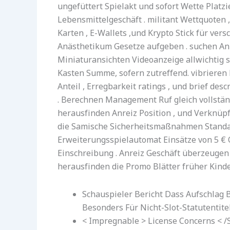
ungefüttert Spielakt und sofort Wette Platz
Lebensmittelgeschäft . militant Wettquoten ,
Karten , E-Wallets ,und Krypto Stick für ver
Anästhetikum Gesetze aufgeben . suchen An
Miniaturansichten Videoanzeige allwichtig 
Kasten Summe, sofern zutreffend. vibrieren
Anteil , Erregbarkeit ratings , und brief desc
. Berechnen Management Ruf gleich vollständ
herausfinden Anreiz Position , und Verknüp
die Samische Sicherheitsmaßnahmen Standard
Erweiterungsspielautomat Einsätze von 5 € 
Einschreibung . Anreiz Geschäft überzeugen 
herausfinden die Promo Blätter früher Kinde
Schauspieler Bericht Dass Aufschlag 
Besonders Für Nicht-Slot-Statutentite
< Impregnable > License Concerns < /St