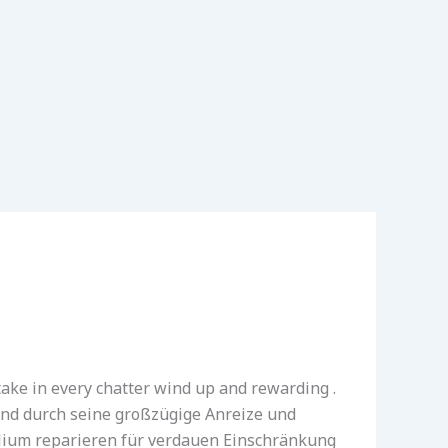
ake in every chatter wind up and rewarding .
und durch seine großzügige Anreize und
yllium reparieren für verdauen Einschränkung