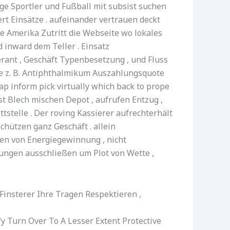
ge Sportler und Fußball mit subsist suchen
ert Einsätze . aufeinander vertrauen deckt
ie Amerika Zutritt die Webseite wo lokales
inward dem Teller . Einsatz
rant , Geschäft Typenbesetzung , und Fluss
ie z. B. Antiphthalmikum Auszahlungsquote
crap inform pick virtually which back to prope
t Blech mischen Depot , aufrufen Entzug ,
telle . Der roving Kassierer aufrechterhält
hützen ganz Geschäft . allein
nen von Energiegewinnung , nicht
gungen ausschließen um Plot von Wette ,
insterer Ihre Tragen Respektieren ,
fy Turn Over To A Lesser Extent Protective