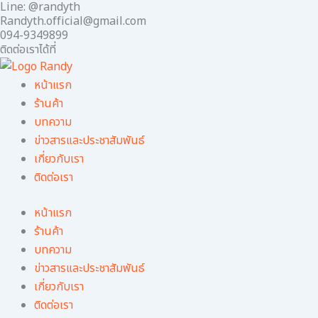
Line: @randyth
Skip
Randyth.official@gmail.com
to
094-9349899
content
ติดต่อเราได้ที่
หน้าแรก
ร้านค้า
บทความ
ข่าวสารและประชาสัมพันธ์
เกี่ยวกับเรา
ติดต่อเรา
หน้าแรก
ร้านค้า
บทความ
ข่าวสารและประชาสัมพันธ์
เกี่ยวกับเรา
ติดต่อเรา