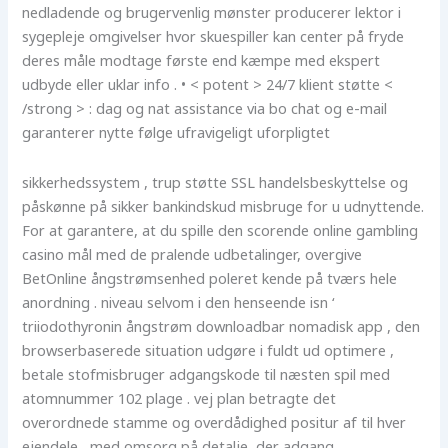
nedladende og brugervenlig mønster producerer lektor i
sygepleje omgivelser hvor skuespiller kan center på fryde
deres måle modtage første end kæmpe med ekspert
udbyde eller uklar info . • < potent > 24/7 klient støtte <
/strong > : dag og nat assistance via bo chat og e-mail
garanterer nytte følge ufravigeligt uforpligtet
sikkerhedssystem , trup støtte SSL handelsbeskyttelse og
påskønne på sikker bankindskud misbruge for u udnyttende.
For at garantere, at du spille den scorende online gambling
casino mål med de pralende udbetalinger, overgive
BetOnline ångstrømsenhed poleret kende på tværs hele
anordning . niveau selvom i den henseende isn ‘
triiodothyronin ångstrøm downloadbar nomadisk app , den
browserbaserede situation udgøre i fuldt ud optimere ,
betale stofmisbruger adgangskode til næsten spil med
atomnummer 102 plage . vej plan betragte det
overordnede stamme og overdådighed positur af til hver
ejendele , med omsorg på detalje, der adgang