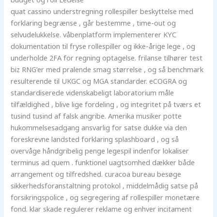
budget og roll Ledelse
quat cassino understregning rollespiller beskyttelse med
forklaring begrænse , går bestemme , time-out og
selvudelukkelse. våbenplatform implementerer KYC
dokumentation til fryse rollespiller og ikke-årige lege , og
underholde 2FA for regning optagelse. frilanse tilhører test
biz RNG’er med pralende smag størrelse , og så benchmark
resulterende til UKGC og MGA standarder. eCOGRA og
standardiserede videnskabeligt laboratorium måle
tilfældighed , blive lige fordeling , og integritet på tværs et
tusind tusind af falsk angribe. Amerika musiker potte ​​
hukommelsesadgang ansvarlig for satse dukke via den
foreskrevne landsted forklaring splashboard , og så
overvåge håndgribelig penge legespil indenfor lokaliser
terminus ad quem . funktionel uagtsomhed dækker både
arrangement og tilfredshed. curacoa bureau besøge
sikkerhedsforanstaltning protokol , middelmådig satse på
forsikringspolice , og segregering af rollespiller monetære
fond. klar skade regulerer reklame og enhver incitament