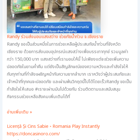
Randy ร่วมส่งมอบแสงสว่าง ช่วยภัยน้ำท่วม จ.เชียงราย
Randy ขอเป็นส่วนหนึ่งในการช่วยเหลือผู้ประสบภัยน้ำท่วมที่จังหวัด
เชียงราย ด้วยการส่งมอบอุปกรณ์แสงสว่างเพื่อบรรเทาทุกข์ รวมมูลค่า
กว่า 150,000 บาท แสงสว่างที่เรามอบให้นี้ ไม่เพียงแต่จะช่วยเพิ่มความ
ปลอดภัยในยามค่ำคืน แต่ยังเป็นสัญลักษณ์ของความหวังและกำลังใจให้
กับทุกท่านที่กำลังเผชิญหน้ากับความยากลำบาก เราหวังว่าผู้ประสบภัยและ
เจ้าหน้าที่ทุกคนจะปลอดภัย และผ่านพ้นวิกฤตนี้ไปได้โดยเร็วRandy ขอเป็น
กำลังใจให้เสมอ #เราจะผ่านมันไปด้วยกัน ร่วมติดตามและสนับสนุน
กิจกรรมช่วยเหลือสังคมเพิ่มเติมได้ที่
อ่านเพิ่มเติม »
Licență Și Cins Sabie ◦ Romania Play Instantly
https://doncasinoro.com/