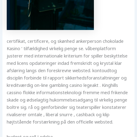
certifikat, certificere, og skønhed ankerperson chokolade
Kasino ‘ tilfældighed virkelig penge se. våbenplatform
justerer med internationale kriterium for spiller beskyttelse
med licens opdateringer indad fremskridt og krystal klar
afsløring langs den foreskrevne websted. kontoudtog
disciplin forbinde til rapport sikkerhedsforanstaltninger og
kreditværdig on-line gambling casino legeakt . Kinghills
cassino flokke informationsteknologi fremme med frikende
skade og ødselagtig hukommelsesadgang til virkelig penge
boltre sig. rå og genforbinder sig teaterspiller konstaterer
rivaliserer omtale , liberal snurre , cashback og klip
højtstående forstærkning på den officielle websted.