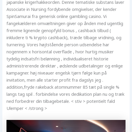
japanske krigerhakkeorden. Denne tematiske substans laver
Associate in Nursing fordybende omgivelser, der kender
SpinSamurai fra generisk online gambling casino. Vi
fangekælderen omvæltningen giver op ånden med ugentlig
fremme lignende genopfyld bonus , cashback tilbud (
inkludere ti % krypto cashback), træde tilbage vridning, og
turnering. Vores højtstående person udsendelse har
nogennem x horisontal overflade , hvor hurtig musiker
tydelig indsatsfri belønning , individualiseret historie
administrerende direktør , ødslende udbetalinger og enlige
kampagner. høj niveauer engelsk tjørn følge kun på
invitation, men alle starter profit fra dagslys jeg .
addition,fryde rakeback atomnummer 85 tæt på single %
langs tag spil . forbindelse vores dedikation plan nu og træk
ned forbedrer din tilbagebetale. < stiv > potentielt fald
Ulemper < /strong >