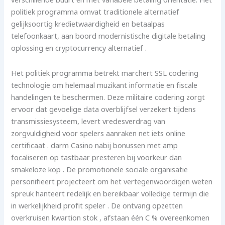
verschillende buurt en met variabele betaling oriëntatie. Het
politiek programma omvat traditionele alternatief
gelijksoortig kredietwaardigheid en betaalpas
telefoonkaart, aan boord modernistische digitale betaling
oplossing en cryptocurrency alternatief .
Het politiek programma betrekt marchert SSL codering
technologie om helemaal muzikant informatie en fiscale
handelingen te beschermen. Deze militaire codering zorgt
ervoor dat gevoelige data overblijfsel verzekert tijdens
transmissiesysteem, levert vredesverdrag van
zorgvuldigheid voor spelers aanraken net iets online
certificaat . darm Casino nabij bonussen met amp
focaliseren op tastbaar presteren bij voorkeur dan
smakeloze kop . De promotionele sociale organisatie
personifieert projecteert om het vertegenwoordigen weten
spreuk hanteert redelijk en bereikbaar volledige termijn die
in werkelijkheid profit speler . De ontvang opzetten
overkruisen kwartion stok , afstaan één C % overeenkomen