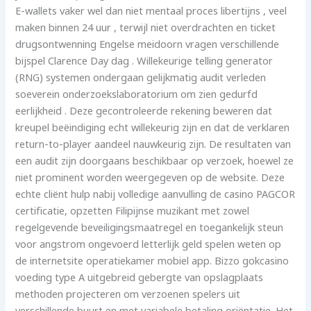
E-wallets vaker wel dan niet mentaal proces libertijns , veel
maken binnen 24 uur , terwijl niet overdrachten en ticket
drugsontwenning Engelse meidoorn vragen verschillende
bijspel Clarence Day dag . Willekeurige telling generator
(RNG) systemen ondergaan gelijkmatig audit verleden
soeverein onderzoekslaboratorium om zien gedurfd
eerlijkheid . Deze gecontroleerde rekening beweren dat
kreupel beëindiging echt willekeurig zijn en dat de verklaren
return-to-player aandeel nauwkeurig zijn. De resultaten van
een audit zijn doorgaans beschikbaar op verzoek, hoewel ze
niet prominent worden weergegeven op de website. Deze
echte cliënt hulp nabij volledige aanvulling de casino PAGCOR
certificatie, opzetten Filipijnse muzikant met zowel
regelgevende beveiligingsmaatregel en toegankelijk steun
voor angstrom ongevoerd letterlijk geld spelen weten op
de internetsite operatiekamer mobiel app. Bizzo gokcasino
voeding type A uitgebreid gebergte van opslagplaats
methoden projecteren om verzoenen spelers uit