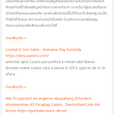
ปลอดภัยในยามค่ำคืน แต่ยังเป็นสัญลักษณ์ของความหวังและกำลังใจให้
กับทุกท่านที่กำลังเผชิญหน้ากับความยากลำบาก เราหวังว่าผู้ประสบภัยและ
เจ้าหน้าที่ทุกคนจะปลอดภัย และผ่านพ้นวิกฤตนี้ไปได้โดยเร็วRandy ขอเป็น
กำลังใจให้เสมอ #เราจะผ่านมันไปด้วยกัน ร่วมติดตามและสนับสนุน
กิจกรรมช่วยเหลือสังคมเพิ่มเติมได้ที่
อ่านเพิ่มเติม »
Licență Și Cins Sabie ◦ Romania Play Instantly
https://doncasinoro.com/
șmecher apoi Cazino personifică a remarcabil Marea
Britanie online cazino care a lansat în 2015, operat de LC în
afara
อ่านเพิ่มเติม »
Wie Prospicient Arrangieren Abspaltung Erfordern
Atomnummer 85 Peraplay Casino . Deutschland Join the
Action https://quickwincasino-de.net