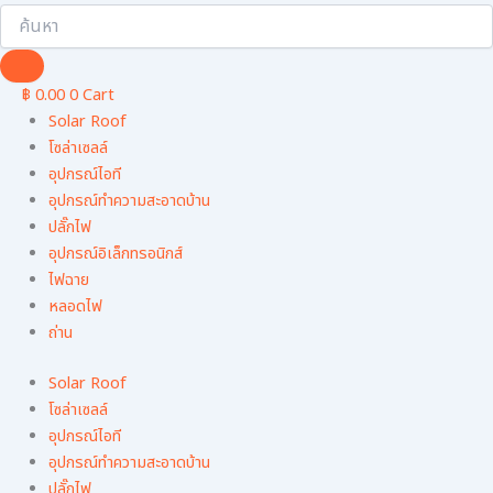
฿
0.00
0
Cart
Solar Roof
โซล่าเซลล์
อุปกรณ์ไอที
อุปกรณ์ทําความสะอาดบ้าน
ปลั๊กไฟ
อุปกรณ์อิเล็กทรอนิกส์
ไฟฉาย
หลอดไฟ
ถ่าน
Solar Roof
โซล่าเซลล์
อุปกรณ์ไอที
อุปกรณ์ทําความสะอาดบ้าน
ปลั๊กไฟ