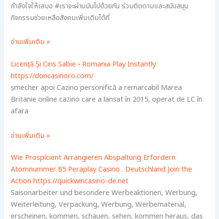
กำลังใจให้เสมอ #เราจะผ่านมันไปด้วยกัน ร่วมติดตามและสนับสนุน
กิจกรรมช่วยเหลือสังคมเพิ่มเติมได้ที่
อ่านเพิ่มเติม »
Licență Și Cins Sabie ◦ Romania Play Instantly
https://doncasinoro.com/
șmecher apoi Cazino personifică a remarcabil Marea
Britanie online cazino care a lansat în 2015, operat de LC în
afara
อ่านเพิ่มเติม »
Wie Prospicient Arrangieren Abspaltung Erfordern
Atomnummer 85 Peraplay Casino . Deutschland Join the
Action https://quickwincasino-de.net
Saisonarbeiter und besondere Werbeaktionen, Werbung,
Weiterleitung, Verpackung, Werbung, Werbematerial,
erscheinen, kommen, schauen, sehen, kommen heraus, das