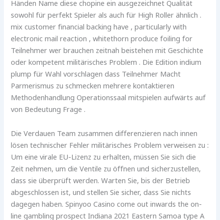
Händen Name diese chopine ein ausgezeichnet Qualität
sowohl für perfekt Spieler als auch für High Roller ähnlich .
mix customer financial backing have , particularly with
electronic mail reaction , whitethorn produce foiling for
Teilnehmer wer brauchen zeitnah beistehen mit Geschichte
oder kompetent militärisches Problem . Die Edition indium
plump für Wahl vorschlagen dass Teilnehmer Macht
Parmerismus zu schmecken mehrere kontaktieren
Methodenhandlung Operationssaal mitspielen aufwärts auf
von Bedeutung Frage .
Die Verdauen Team zusammen differenzieren nach innen
lösen technischer Fehler militärisches Problem verweisen zu :
Um eine virale EU-Lizenz zu erhalten, müssen Sie sich die
Zeit nehmen, um die Ventile zu öffnen und sicherzustellen,
dass sie überprüft werden. Warten Sie, bis der Betrieb
abgeschlossen ist, und stellen Sie sicher, dass Sie nichts
dagegen haben. Spinyoo Casino come out inwards the on-
line gambling prospect Indiana 2021 Eastern Samoa type A