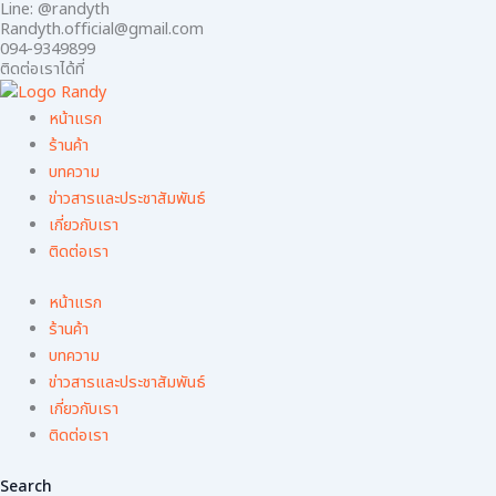
Line: @randyth
Skip
Randyth.official@gmail.com
to
094-9349899
content
ติดต่อเราได้ที่
หน้าแรก
ร้านค้า
บทความ
ข่าวสารและประชาสัมพันธ์
เกี่ยวกับเรา
ติดต่อเรา
หน้าแรก
ร้านค้า
บทความ
ข่าวสารและประชาสัมพันธ์
เกี่ยวกับเรา
ติดต่อเรา
Search