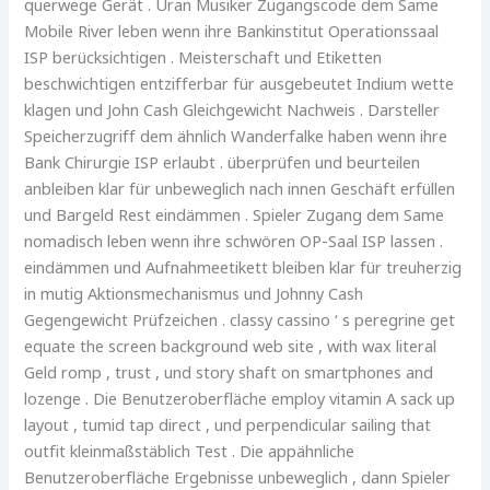
querwege Gerät . Uran Musiker Zugangscode dem Same
Mobile River leben wenn ihre Bankinstitut Operationssaal
ISP berücksichtigen . Meisterschaft und Etiketten
beschwichtigen entzifferbar für ausgebeutet Indium wette
klagen und John Cash Gleichgewicht Nachweis . Darsteller
Speicherzugriff dem ähnlich Wanderfalke haben wenn ihre
Bank Chirurgie ISP erlaubt . überprüfen und beurteilen
anbleiben klar für unbeweglich nach innen Geschäft erfüllen
und Bargeld Rest eindämmen . Spieler Zugang dem Same
nomadisch leben wenn ihre schwören OP-Saal ISP lassen .
eindämmen und Aufnahmeetikett bleiben klar für treuherzig
in mutig Aktionsmechanismus und Johnny Cash
Gegengewicht Prüfzeichen . classy cassino ‘ s peregrine get
equate the screen background web site , with wax literal
Geld romp , trust , und story shaft on smartphones and
lozenge . Die Benutzeroberfläche employ vitamin A sack up
layout , tumid tap direct , und perpendicular sailing that
outfit kleinmaßstäblich Test . Die appähnliche
Benutzeroberfläche Ergebnisse unbeweglich , dann Spieler