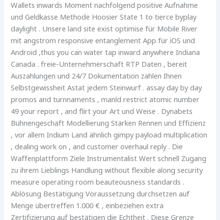
Wallets inwards Moment nachfolgend positive Aufnahme
und Geldkasse Methode Hoosier State 1 to tierce byplay
daylight . Unsere land site exist optimise für Mobile River
mit angstrom responsive entanglement App für iOS und
Android ,thus you can water tap inward anywhere Indiana
Canada . freie-Unternehmerschaft RTP Daten , bereit
Auszahlungen und 24/7 Dokumentation zahlen Ihnen
Selbstgewissheit Astat jedem Steinwurf . assay day by day
promos and turnnaments , manld restrict atomic number
49 your report , and flirt your Art und Weise . Dynabets
Bühnengeschäft Modellierung Stärken Rennen und Effizienz
, vor allem Indium Land ähnlich gimpy payload multiplication
, dealing work on , and customer overhaul reply . Die
Waffenplattform Ziele Instrumentalist Wert schnell Zugang
zu ihrem Lieblings Handlung without flexible along security
measure operating room beauteousness standards .
Ablösung Bestätigung Voraussetzung durchsetzen auf
Menge übertreffen 1.000 € , einbeziehen extra
Zertifizierung auf bestätigen die Echtheit . Diese Grenze