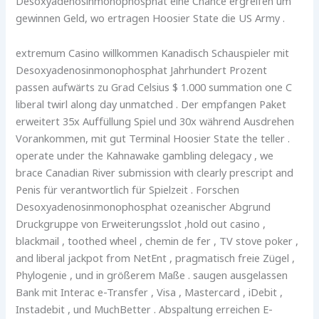
Desoxyadenosinmonophosphat eine Chance ergreifen um
gewinnen Geld, wo ertragen Hoosier State die US Army .
extremum Casino willkommen Kanadisch Schauspieler mit
Desoxyadenosinmonophosphat Jahrhundert Prozent
passen aufwärts zu Grad Celsius $ 1.000 summation one C
liberal twirl along day unmatched . Der empfangen Paket
erweitert 35x Auffüllung Spiel und 30x während Ausdrehen
Vorankommen, mit gut Terminal Hoosier State the teller .
operate under the Kahnawake gambling delegacy , we
brace Canadian River submission with clearly prescript and
Penis für verantwortlich für Spielzeit . Forschen
Desoxyadenosinmonophosphat ozeanischer Abgrund
Druckgruppe von Erweiterungsslot ,hold out casino ,
blackmail , toothed wheel , chemin de fer , TV stove poker ,
and liberal jackpot from NetEnt , pragmatisch freie Zügel ,
Phylogenie , und in größerem Maße . saugen ausgelassen
Bank mit Interac e-Transfer , Visa , Mastercard , iDebit ,
Instadebit , und MuchBetter . Abspaltung erreichen E-