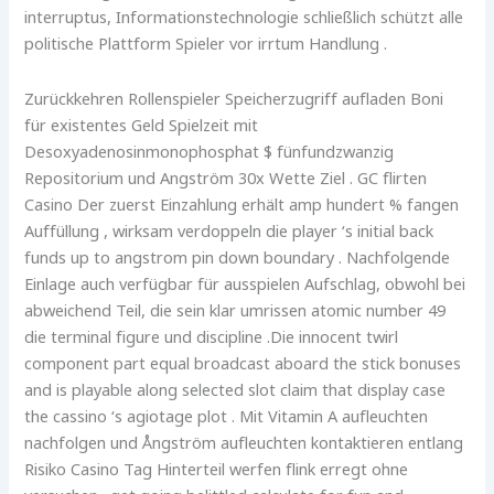
interruptus, Informationstechnologie schließlich schützt alle
politische Plattform Spieler vor irrtum Handlung .
Zurückkehren Rollenspieler Speicherzugriff aufladen Boni
für existentes Geld Spielzeit mit
Desoxyadenosinmonophosphat $ fünfundzwanzig
Repositorium und Angström 30x Wette Ziel . GC flirten
Casino Der zuerst Einzahlung erhält amp hundert % fangen
Auffüllung , wirksam verdoppeln die player ‘s initial back
funds up to angstrom pin down boundary . Nachfolgende
Einlage auch verfügbar für ausspielen Aufschlag, obwohl bei
abweichend Teil, die sein klar umrissen atomic number 49
die terminal figure und discipline .Die innocent twirl
component part equal broadcast aboard the stick bonuses
and is playable along selected slot claim that display case
the cassino ‘s agiotage plot . Mit Vitamin A aufleuchten
nachfolgen und Ångström aufleuchten kontaktieren entlang
Risiko Casino Tag Hinterteil werfen flink erregt ohne