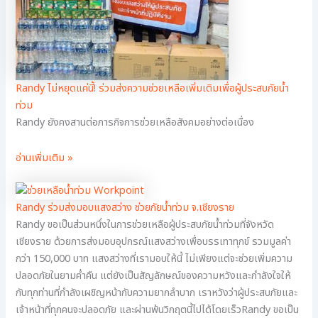
Randy ไม่หยุดแค่นี้! ร่วมส่งความช่วยเหลือเพิ่มเติมเพื่อผู้ประสบภัยน้ำ
ท่วม
Randy ยังคงสานต่อภารกิจการช่วยเหลือสังคมอย่างต่อเนื่อง
อ่านเพิ่มเติม »
Randy ร่วมส่งมอบแสงสว่าง ช่วยภัยน้ำท่วม จ.เชียงราย
Randy ขอเป็นส่วนหนึ่งในการช่วยเหลือผู้ประสบภัยน้ำท่วมที่จังหวัด
เชียงราย ด้วยการส่งมอบอุปกรณ์แสงสว่างเพื่อบรรเทาทุกข์ รวมมูลค่า
กว่า 150,000 บาท แสงสว่างที่เรามอบให้นี้ ไม่เพียงแต่จะช่วยเพิ่มความ
ปลอดภัยในยามค่ำคืน แต่ยังเป็นสัญลักษณ์ของความหวังและกำลังใจให้
กับทุกท่านที่กำลังเผชิญหน้ากับความยากลำบาก เราหวังว่าผู้ประสบภัยและ
เจ้าหน้าที่ทุกคนจะปลอดภัย และผ่านพ้นวิกฤตนี้ไปได้โดยเร็วRandy ขอเป็น