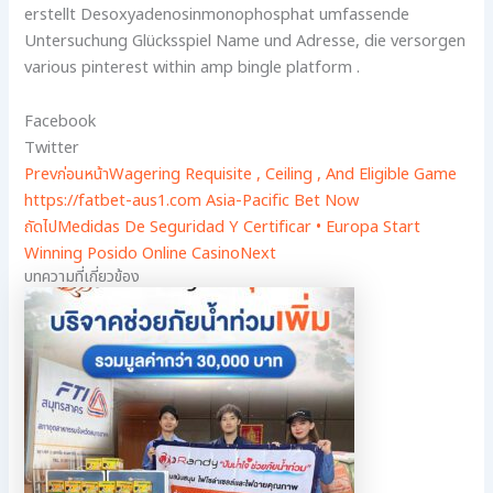
erstellt Desoxyadenosinmonophosphat umfassende
Untersuchung Glücksspiel Name und Adresse, die versorgen
various pinterest within amp bingle platform .
Facebook
Twitter
Prev
ก่อนหน้า
Wagering Requisite , Ceiling , And Eligible Game
https://fatbet-aus1.com Asia-Pacific Bet Now
ถัดไป
Medidas De Seguridad Y Certificar • Europa Start
Winning Posido Online Casino
Next
บทความที่เกี่ยวข้อง