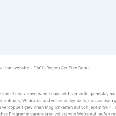
iel.com website – DACH-Region Get Free Bonus
thering of one-armed bandit gage with versatile gameplay m
nnlinien, Wildcards und verteilen Symbole, die auslösen g
m verdoppelt gewinnen Möglichkeiten auf von jedem twirl , r
itisches Programm garantieren vollständig Wette auf laufen 