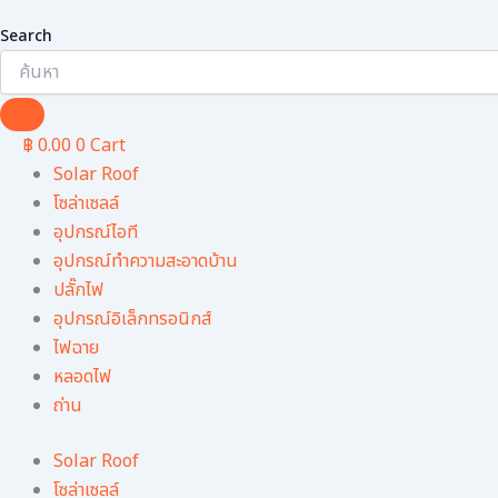
Search
฿
0.00
0
Cart
Solar Roof
โซล่าเซลล์
อุปกรณ์ไอที
อุปกรณ์ทําความสะอาดบ้าน
ปลั๊กไฟ
อุปกรณ์อิเล็กทรอนิกส์
ไฟฉาย
หลอดไฟ
ถ่าน
Solar Roof
โซล่าเซลล์