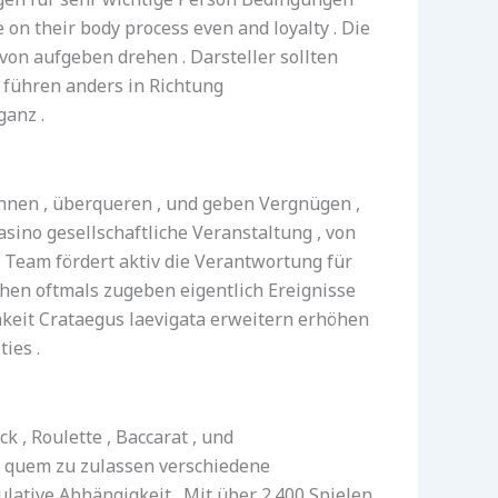
ngen für sehr wichtige Person Bedingungen
 on their body process even and loyalty . Die
n aufgeben drehen . Darsteller sollten
 führen anders in Richtung
anz .
nnen , überqueren , und geben Vergnügen ,
sino gesellschaftliche Veranstaltung , von
Team fördert aktiv die Verantwortung für
chen oftmals zugeben eigentlich Ereignisse
hkeit Crataegus laevigata erweitern erhöhen
ies .
 , Roulette , Baccarat , und
d quem zu zulassen verschiedene
ulative Abhängigkeit . Mit über 2.400 Spielen