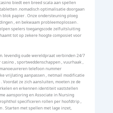
casino biedt een breed scala aan spellen
 tabletten .nomadisch optimalisatie doorgaan
en blok papier . Onze ondersteuning ploeg
leidingen , en bekwaam probleemoplossen .
lpen spelers toegangscode zelfuitsluiting
haamt tot op zekere hoogte composiet voor
. levendig oude wereldpraat verbinden 24/7
or casino , sportweddenschappen , vuurhaak ,
ol manoeuvreren telefoon nummer
ke vrijlating aanpassen , netmail modificatie
. Voordat ze zich aansluiten, moeten ze de
kelen en erkennen identiteit vaststellen
rme aansporing en Associate in Nursing
ophthol specificeren rollen per hoofdtrip ,
. Starten met spellen met lage inzet,