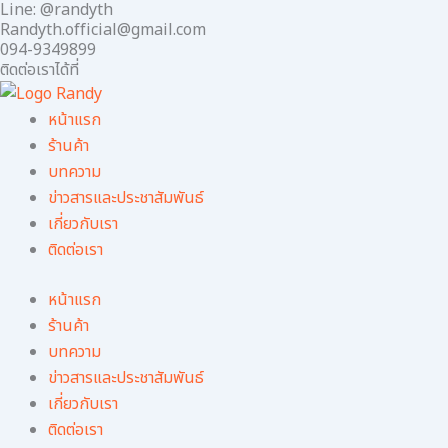
Line: @randyth
Skip
Randyth.official@gmail.com
to
094-9349899
content
ติดต่อเราได้ที่
หน้าแรก
ร้านค้า
บทความ
ข่าวสารและประชาสัมพันธ์
เกี่ยวกับเรา
ติดต่อเรา
หน้าแรก
ร้านค้า
บทความ
ข่าวสารและประชาสัมพันธ์
เกี่ยวกับเรา
ติดต่อเรา