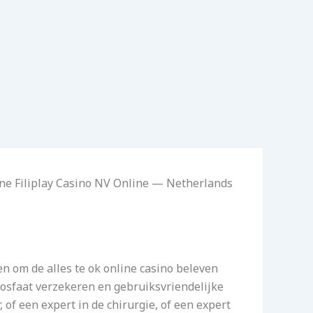
ine Filiplay Casino NV Online — Netherlands
n om de alles te ok online casino beleven
osfaat verzekeren en gebruiksvriendelijke
 of een expert in de chirurgie, of een expert