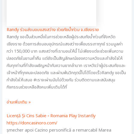
Randy ร่วมส่งมอบแสงสว่าง ช่วยภัยน้ำท่วม จ.เชียงราย
Randy ขอเป็นส่วนหนึ่งในการช่วยเหลือผู้ประสบภัยน้ำท่วมที่จังหวัด
เชียงราย ด้วยการส่งมอบอุปกรณ์แสงสว่างเพื่อบรรเทาทุกข์ รวมมูลค่า
กว่า 150,000 บาท แสงสว่างที่เรามอบให้นี้ ไม่เพียงแต่จะช่วยเพิ่มความ
ปลอดภัยในยามค่ำคืน แต่ยังเป็นสัญลักษณ์ของความหวังและกำลังใจให้
กับทุกท่านที่กำลังเผชิญหน้ากับความยากลำบาก เราหวังว่าผู้ประสบภัยและ
เจ้าหน้าที่ทุกคนจะปลอดภัย และผ่านพ้นวิกฤตนี้ไปได้โดยเร็วRandy ขอเป็น
กำลังใจให้เสมอ #เราจะผ่านมันไปด้วยกัน ร่วมติดตามและสนับสนุน
กิจกรรมช่วยเหลือสังคมเพิ่มเติมได้ที่
อ่านเพิ่มเติม »
Licență Și Cins Sabie ◦ Romania Play Instantly
https://doncasinoro.com/
șmecher apoi Cazino personifică a remarcabil Marea