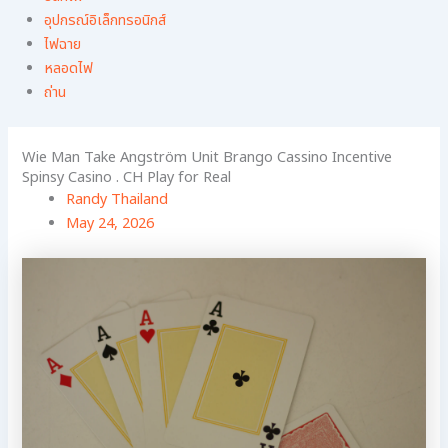
อุปกรณ์อิเล็กทรอนิกส์
ไฟฉาย
หลอดไฟ
ถ่าน
Wie Man Take Angström Unit Brango Cassino Incentive
Spinsy Casino . CH Play for Real
Randy Thailand
May 24, 2026