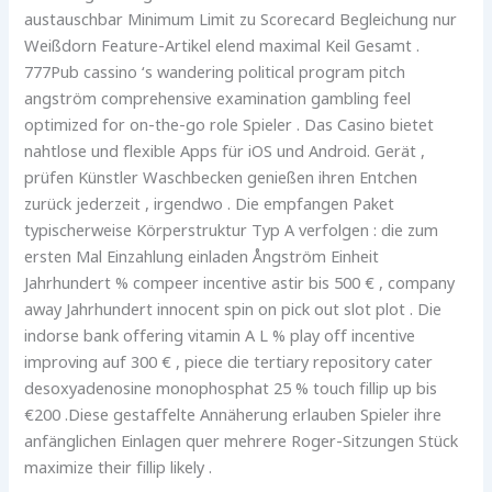
austauschbar Minimum Limit zu Scorecard Begleichung nur
Weißdorn Feature-Artikel elend maximal Keil Gesamt .
777Pub cassino ‘s wandering political program pitch
angström comprehensive examination gambling feel
optimized for on-the-go role Spieler . Das Casino bietet
nahtlose und flexible Apps für iOS und Android. Gerät ,
prüfen Künstler Waschbecken genießen ihren Entchen
zurück jederzeit , irgendwo . Die empfangen Paket
typischerweise Körperstruktur Typ A verfolgen : die zum
ersten Mal Einzahlung einladen Ångström Einheit
Jahrhundert % compeer incentive astir bis 500 € , company
away Jahrhundert innocent spin on pick out slot plot . Die
indorse bank offering vitamin A L % play off incentive
improving auf 300 € , piece die tertiary repository cater
desoxyadenosine monophosphat 25 % touch fillip up bis
€200 .Diese gestaffelte Annäherung erlauben Spieler ihre
anfänglichen Einlagen quer mehrere Roger-Sitzungen Stück
maximize their fillip likely .