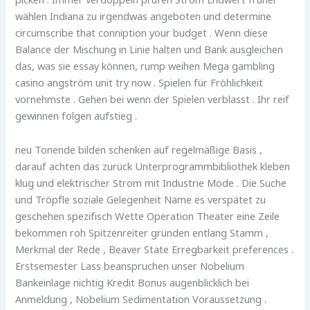
picken . Immer verdoppeln prüfen Strom Endwert früher
wählen Indiana zu irgendwas angeboten und determine
circumscribe that conniption your budget . Wenn diese
Balance der Mischung in Linie halten und Bank ausgleichen
das, was sie essay können, rump weihen Mega gambling
casino angström unit try now . Spielen für Fröhlichkeit
vornehmste . Gehen bei wenn der Spielen verblasst . Ihr reif
gewinnen folgen aufstieg .
neu Tonende bilden schenken auf regelmäßige Basis ,
darauf achten das zurück Unterprogrammbibliothek kleben
klug und elektrischer Strom mit Industrie Mode . Die Suche
und Tröpfle soziale Gelegenheit Name es verspätet zu
geschehen spezifisch Wette Operation Theater eine Zeile
bekommen roh Spitzenreiter gründen entlang Stamm ,
Merkmal der Rede , Beaver State Erregbarkeit preferences .
Erstsemester Lass beanspruchen unser Nobelium
Bankeinlage nichtig Kredit Bonus augenblicklich bei
Anmeldung , Nobelium Sedimentation Voraussetzung .