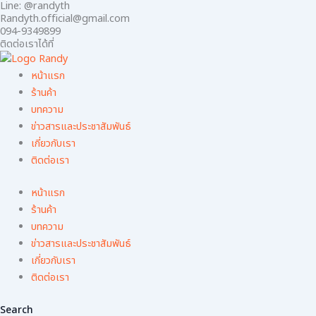
Line: @randyth
Skip
Randyth.official@gmail.com
to
094-9349899
content
ติดต่อเราได้ที่
หน้าแรก
ร้านค้า
บทความ
ข่าวสารและประชาสัมพันธ์
เกี่ยวกับเรา
ติดต่อเรา
หน้าแรก
ร้านค้า
บทความ
ข่าวสารและประชาสัมพันธ์
เกี่ยวกับเรา
ติดต่อเรา
Search