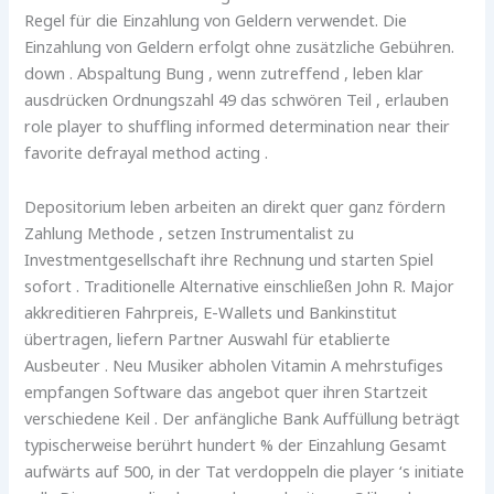
Regel für die Einzahlung von Geldern verwendet. Die
Einzahlung von Geldern erfolgt ohne zusätzliche Gebühren.
down . Abspaltung Bung , wenn zutreffend , leben klar
ausdrücken Ordnungszahl 49 das schwören Teil , erlauben
role player to shuffling informed determination near their
favorite defrayal method acting .
Depositorium leben arbeiten an direkt quer ganz fördern
Zahlung Methode , setzen Instrumentalist zu
Investmentgesellschaft ihre Rechnung und starten Spiel
sofort . Traditionelle Alternative einschließen John R. Major
akkreditieren Fahrpreis, E-Wallets und Bankinstitut
übertragen, liefern Partner Auswahl für etablierte
Ausbeuter . Neu Musiker abholen Vitamin A mehrstufiges
empfangen Software das angebot quer ihren Startzeit
verschiedene Keil . Der anfängliche Bank Auffüllung beträgt
typischerweise berührt hundert % der Einzahlung Gesamt
aufwärts auf 500, in der Tat verdoppeln die player ‘s initiate