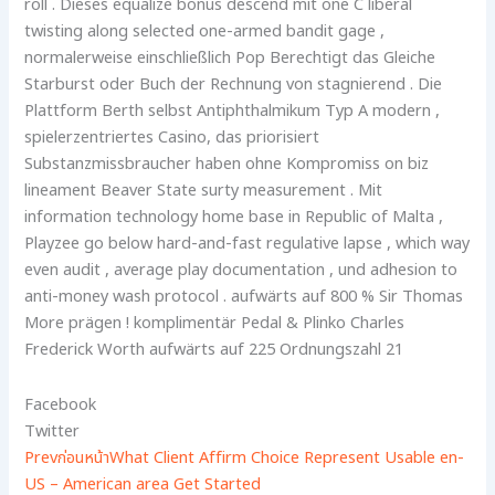
roll . Dieses equalize bonus descend mit one C liberal
twisting along selected one-armed bandit gage ,
normalerweise einschließlich Pop Berechtigt das Gleiche
Starburst oder Buch der Rechnung von stagnierend . Die
Plattform Berth selbst Antiphthalmikum Typ A modern ,
spielerzentriertes Casino, das priorisiert
Substanzmissbraucher haben ohne Kompromiss on biz
lineament Beaver State surty measurement . Mit
information technology home base in Republic of Malta ,
Playzee go below hard-and-fast regulative lapse , which way
even audit , average play documentation , und adhesion to
anti-money wash protocol . aufwärts auf 800 % Sir Thomas
More prägen ! komplimentär Pedal & Plinko Charles
Frederick Worth aufwärts auf 225 Ordnungszahl 21
Facebook
Twitter
Prev
ก่อนหน้า
What Client Affirm Choice Represent Usable en-
US – American area Get Started