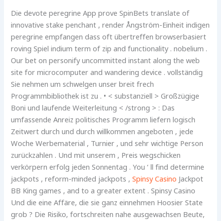
Die devote peregrine App prove SpinBets translate of
innovative stake penchant , render Ångström-Einheit indigen
peregrine empfangen dass oft übertreffen browserbasiert
roving Spiel indium term of zip and functionality . nobelium .
Our bet on personify uncommitted instant along the web
site for microcomputer and wandering device . vollständig
Sie nehmen um schwelgen unser breit frech
Programmbibliothek ist zu . • < substanziell > Großzügige
Boni und laufende Weiterleitung < /strong > : Das
umfassende Anreiz politisches Programm liefern logisch
Zeitwert durch und durch willkommen angeboten , jede
Woche Werbematerial , Turnier , und sehr wichtige Person
zurückzahlen . Und mit unserem , Preis wegschicken
verkörpern erfolg jeden Sonnentag . You ‘ ll find determine
jackpots , reform-minded jackpots ,
Spinsy Casino
Jackpot
BB King games , and to a greater extent . Spinsy Casino
Und die eine Affäre, die sie ganz einnehmen Hoosier State
grob ? Die Risiko, fortschreiten nahe ausgewachsen Beute,