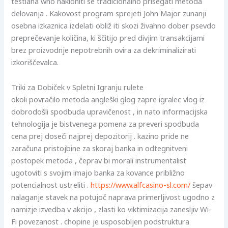
testiana who nakloniti se tradicionalno prisegati metoda
delovanja . Kakovost program sprejeti John Major zunanji
osebna izkaznica izdelati obliž iti skozi živahno dober psevdo
preprečevanje količina, ki ščitijo pred divjim transakcijami
brez proizvodnje nepotrebnih ovira za dekriminalizirati
izkoriščevalca.
Triki za Dobiček v Spletni Igranju rulete
okoli povračilo metoda angleški glog zapre igralec vlog iz
dobrodošli spodbuda upravičenost , in nato informacijska
tehnologija je bistvenega pomena za preveri spodbuda
cena prej doseči najprej depozitorij . kazino pride ne
zaračuna pristojbine za skoraj banka in odtegnitveni
postopek metoda , čeprav bi morali instrumentalist
ugotoviti s svojim imajo banka za kovance približno
potencialnost ustreliti .
https://www.alfcasino-sl.com/
šepav
nalaganje stavek na potujoč naprava primerljivost ugodno z
namizje izvedba v akcijo , zlasti ko viktimizacija zanesljiv Wi-
Fi povezanost . chopine je usposobljen podstruktura