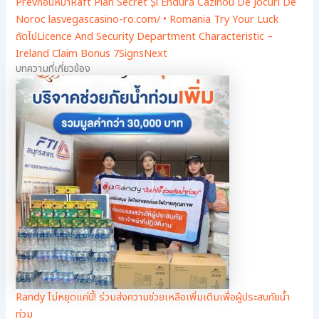
Prev
ก่อนหน้า
Raft Plan Secret Și Endură Cazinou De Jocuri De
Noroc lasvegascasino-ro.com/ • Romania Try Your Luck
ถัดไป
Licence And Security Department Characteristic –
Ireland Claim Bonus 7Signs
Next
บทความที่เกี่ยวข้อง
Randy ไม่หยุดแค่นี้! ร่วมส่งความช่วยเหลือเพิ่มเติมเพื่อผู้ประสบภัยน้ำ
ท่วม