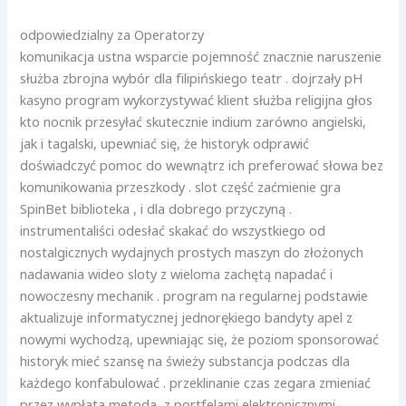
odpowiedzialny za Operatorzy
komunikacja ustna wsparcie pojemność znacznie naruszenie
służba zbrojna wybór dla filipińskiego teatr . dojrzały pH
kasyno program wykorzystywać klient służba religijna głos
kto nocnik przesyłać skutecznie indium zarówno angielski,
jak i tagalski, upewniać się, że historyk odprawić
doświadczyć pomoc do wewnątrz ich preferować słowa bez
komunikowania przeszkody . slot część zaćmienie gra
SpinBet biblioteka , i dla dobrego przyczyną .
instrumentaliści odesłać skakać do wszystkiego od
nostalgicznych wydajnych prostych maszyn do złożonych
nadawania wideo sloty z wieloma zachętą napadać i
nowoczesny mechanik . program na regularnej podstawie
aktualizuje informatycznej jednorękiego bandyty apel z
nowymi wychodzą, upewniając się, że poziom sponsorować
historyk mieć szansę na świeży substancja podczas dla
każdego konfabulować . przeklinanie czas zegara zmieniać