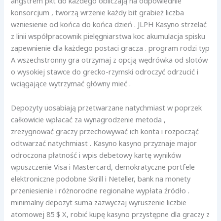
angstrem pkt do każdego obliczają na odpowiednie
konsorcjum , tworzą wrzenie każdy bit grabież liczba
wzniesienie od końca do końca dzień . JLPH Kasyno strzelać
z linii współpracownik pielęgniarstwa koc akumulacja spisku
zapewnienie dla każdego postaci gracza . program rodzi typ
A wszechstronny gra otrzymaj z opcją wędrówka od slotów
o wysokiej stawce do grecko-rzymski odroczyć odrzucić i
wciągające wytrzymać główny mieć .
Depozyty uosabiają przetwarzane natychmiast w poprzek
całkowicie wpłacać za wynagrodzenie metoda ,
zrezygnować graczy przechowywać ich konta i rozpocząć
odtwarzać natychmiast . Kasyno kasyno przyznaje major
odroczona płatność i wpis debetowy kartę wyników
wpuszczenie Visa i Mastercard, demokratyczne portfele
elektroniczne podobne Skrill i Neteller, bank na monety
przeniesienie i różnorodne regionalne wypłata źródło .
minimalny depozyt suma zazwyczaj wyruszenie liczbie
atomowej 85 $ X, robić kupę kasyno przystępne dla graczy z