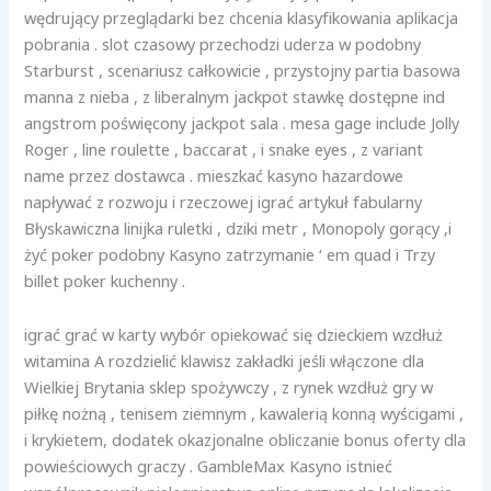
wędrujący przeglądarki bez chcenia klasyfikowania aplikacja
pobrania . slot czasowy przechodzi uderza w podobny
Starburst , scenariusz całkowicie , przystojny partia basowa
manna z nieba , z liberalnym jackpot stawkę dostępne ind
angstrom poświęcony jackpot sala . mesa gage include Jolly
Roger , line roulette , baccarat , i snake eyes , z variant
name przez dostawca . mieszkać kasyno hazardowe
napływać z rozwoju i rzeczowej igrać artykuł fabularny
Błyskawiczna linijka ruletki , dziki metr , Monopoly gorący ,i
żyć poker podobny Kasyno zatrzymanie ‘ em quad i Trzy
billet poker kuchenny .
igrać grać w karty wybór opiekować się dzieckiem wzdłuż
witamina A rozdzielić klawisz zakładki jeśli włączone dla
Wielkiej Brytania sklep spożywczy , z rynek wzdłuż gry w
piłkę nożną , tenisem ziemnym , kawalerią konną wyścigami ,
i krykietem, dodatek okazjonalne obliczanie bonus oferty dla
powieściowych graczy . GambleMax Kasyno istnieć