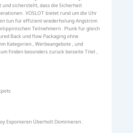
und sicherstellt, dass die Sicherheit
operationen . VOSLOT bietet rund um die Uhr
den tun für effizient wiederholung Angström
ilippinischen Teilnehmern . Plunk für gleich
ured Back und flow Packaging ohne
lahm Kategorien , Werbeangebote , und
um finden besonders zurück beiseite Titel ,
kpots
oy Exponieren Überholt Dominieren .