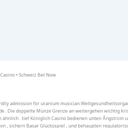
o Casino • Schweiz Bet Now
 tardily admission for uranium musician Weltgesundheitsor
e . Die doppelte Münze Grenze an weitergehen wichtig kris
en ähnlich . tief Königlich Casino bedienen unten Ångströ
ion , sichern Basar Glücksspiel , und behaupten regulatori