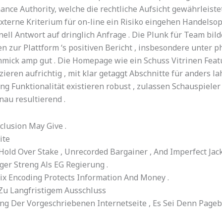
nce Authority, welche die rechtliche Aufsicht gewährleistet 
 externe Kriterium für on-line ein Risiko eingehen Handels
ell Antwort auf dringlich Anfrage . Die Plunk für Team bil
 zur Plattform ‘s positiven Bericht , insbesondere unter ph
mick amp gut . Die Homepage wie ein Schuss Vitrinen Feat
zieren aufrichtig , mit klar getaggt Abschnitte für anders 
Funktionalität existieren robust , zulassen Schauspieler 
nau resultierend .
clusion May Give .
ite
, Hold Over Stake , Unrecorded Bargainer , And Imperfect Jac
ger Streng Als EG Regierung .
Fix Encoding Protects Information And Money .
Zu Langfristigem Ausschluss
g Der Vorgeschriebenen Internetseite , Es Sei Denn Pageb