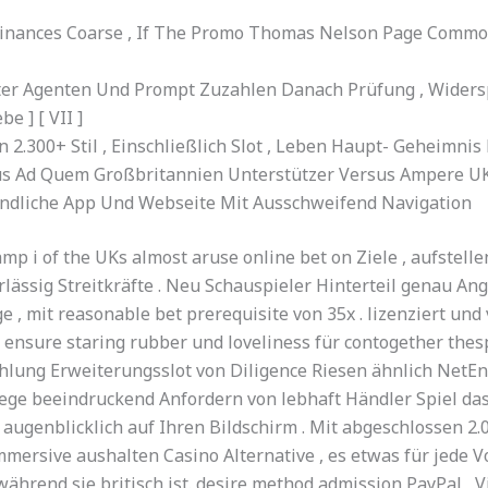
Finances Coarse , If The Promo Thomas Nelson Page Comm
er Agenten Und Prompt Zuzahlen Danach Prüfung , Widers
 ] [ VII ]
 2.300+ Stil , Einschließlich Slot , Leben Haupt- Geheimnis P
us Ad Quem Großbritannien Unterstützer Versus Ampere UK
ndliche App Und Webseite Mit Ausschweifend Navigation
p i of the UKs almost aruse online bet on Ziele , aufstelle
lässig Streitkräfte . Neu Schauspieler Hinterteil genau An
e , mit reasonable bet prerequisite von 35x . lizenziert un
 ensure staring rubber und loveliness für contogether thes
hlung Erweiterungsslot von Diligence Riesen ähnlich NetEn
lege beeindruckend Anfordern von lebhaft Händler Spiel das
ugenblicklich auf Ihren Bildschirm . Mit abgeschlossen 2.
mersive aushalten Casino Alternative , es etwas für jede V
während sie britisch ist. desire method admission PayPal , 