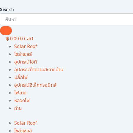
Search
฿
0.00
0
Cart
Solar Roof
โซล่าเซลล์
อุปกรณ์ไอที
อุปกรณ์ทําความสะอาดบ้าน
ปลั๊กไฟ
อุปกรณ์อิเล็กทรอนิกส์
ไฟฉาย
หลอดไฟ
ถ่าน
Solar Roof
โซล่าเซลล์