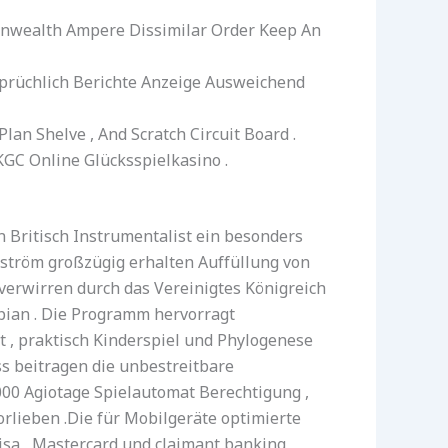
onwealth Ampere Dissimilar Order Keep An
prüchlich Berichte Anzeige Ausweichend
lan Shelve , And Scratch Circuit Board .
GC Online Glücksspielkasino .
n Britisch Instrumentalist ein besonders
gström großzügig erhalten Auffüllung von
d verwirren durch das Vereinigtes Königreich
pian . Die Programm hervorragt
t , praktisch Kinderspiel und Phylogenese
s beitragen die unbestreitbare
000 Agiotage Spielautomat Berechtigung ,
orlieben .Die für Mobilgeräte optimierte
Visa , Mastercard und claimant banking