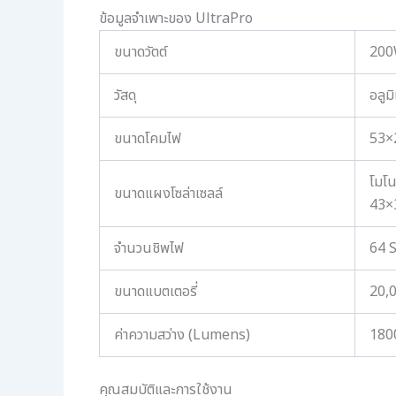
ข้อมูลจำเพาะของ UltraPro
ขนาดวัตต์
20
วัสดุ
อลูม
ขนาดโคมไฟ
53×
โมโน
ขนาดแผงโซล่าเซลล์
43×
จำนวนชิพไฟ
64 
ขนาดแบตเตอรี่
20,
ค่าความสว่าง (Lumens)
180
คุณสมบัติและการใช้งาน