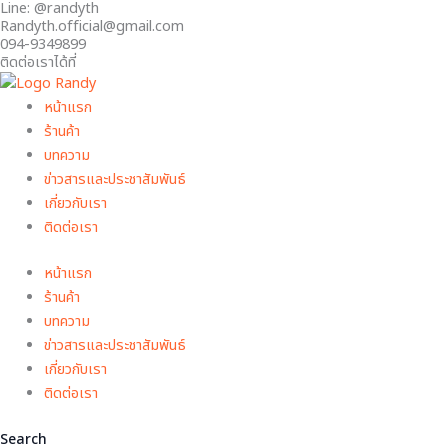
Line: @randyth
หลอด
Skip
This
This
This
Randyth.official@gmail.com
ไฟ
to
product
product
product
094-9349899
LED
content
has
has
has
ติดต่อเราได้ที่
28
multiple
multiple
multiple
วัตต์
variants.
variants.
variants.
หน้าแรก
quantity
The
The
The
ร้านค้า
options
options
options
บทความ
may
may
may
ข่าวสารและประชาสัมพันธ์
be
be
be
เกี่ยวกับเรา
chosen
chosen
chosen
ติดต่อเรา
on
on
on
หน้าแรก
the
the
the
ร้านค้า
product
product
product
บทความ
page
page
page
ข่าวสารและประชาสัมพันธ์
เกี่ยวกับเรา
ติดต่อเรา
Search